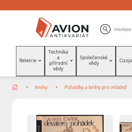
Přejít
Přejít
Přejít
na
na
na
hlavní
hlavní
vyhledávání
obsah
navigaci
hledat
Vyhledávání
Technika
a
Společenské
Beletrie
Cizoj
přírodní
vědy
vědy
Zde se nacházíte
Knihy
Pohádky a knihy pro mládež