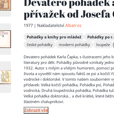
Devatero pohádek a
přívažek od Josefa
1977 | Nakladatelství
Albatros
Pohádky a knihy pro mládež
Pohádky po r.
české pohádky
moderní pohádky
loupeže
Devatero pohádek Karla Čapka, s ilustracemi jeho b
literatury pro děti. Pohádky původně vznikaly jedno
1932. Autor s milým a vřelým humorem, pomocí po
života a vysvětlí nám spous
tu faktů ze psí a kočičí 
vodnické i doktorské. V tomto našem souborném vyd
přídavek: Velká kočičí pohádka, Pohádka psí, Pohá
vodnická, Druhá loupežnická pohádka, Pohádka tulá
Velká pohádka doktorská… a dvě krátké, které běžn
šťastném chalupníkovi.
Zobrazit vše