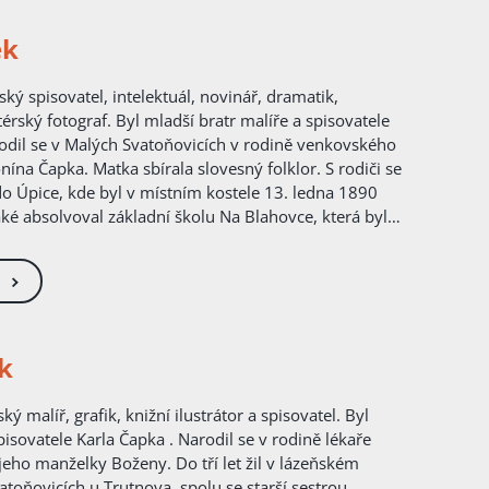
ek
érský fotograf. Byl mladší bratr malíře a spisovatele
rodil se v Malých Svatoňovicích v rodině venkovského
ína Čapka. Matka sbírala slovesný folklor. S rodiči se
do Úpice, kde byl v místním kostele 13. ledna 1890
aké absolvoval základní školu Na Blahovce, která byla
ě smrti, přejmenována na Základní školu bratří
val na gymnáziu v Hradci Králové, odkud musel po
nizovaného protirakouského spolku přestoupit na
 Roku 1915 ukončil studium na Filosofické
 Karlovy v Praze a získal doktorát. V letech 1910–1911
 studijním pobytu v Paříži a v Berlíně. Karel Čapek
k
let Bechtěrevovou nemocí, což je chronické zánětlivé
vším páteřních obratlů. Pro svou nemoc nebyl
ké armády a nemusel proto bojovat v první světové
isovatele Karla Čapka . Narodil se v rodině lékaře
touto válkou a jejími následky velmi ovlivněn. Po
jeho manželky Boženy. Do tří let žil v lázeňském
átce působil jako vychovatel v šlechtické rodině;
toňovicích u Trutnova, spolu se starší sestrou