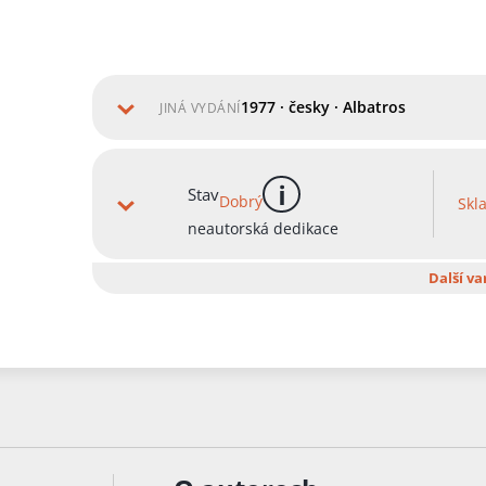
1977 · česky · Albatros
JINÁ VYDÁNÍ
Stav
Dobrý
Skl
více informací
neautorská dedikace
Další va