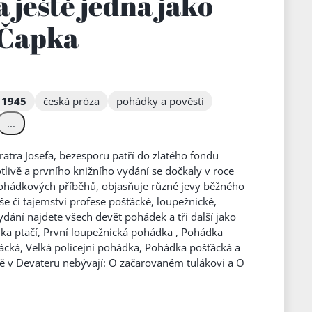
 ještě jedna jako
 Čapka
 1945
česká próza
pohádky a pověsti
...
ratra Josefa, bezesporu patří do zlatého fondu
tlivě a prvního knižního vydání se dočkaly v roce
hádkových příběhů, objasňuje různé jevy běžného
říše či tajemství profese pošťácké, loupežnické,
ání najdete všech devět pohádek a tři další jako
dka ptačí, První loupežnická pohádka , Pohádka
cká, Velká policejní pohádka, Pohádka pošťácká a
ě v Devateru nebývají: O začarovaném tulákovi a O