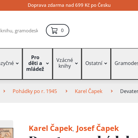
Doprava zdarma nad 699 Kč po Česku
položek – košík
0
Pro
Vzácné
azyčné
děti a
Ostatní
Gramode
knihy
mládež
Pohádky po r. 1945
Karel Čapek
Devater
Karel Čapek
Josef Čapek
,