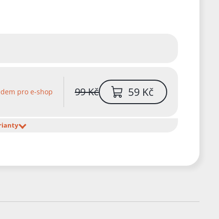
59 Kč
99 Kč
adem pro e-shop
rianty