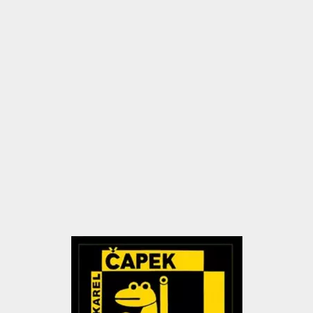
íku!
Jarmilou, dcerou p
konal 3. května 1
bydleli jak novoma
ulici. K...