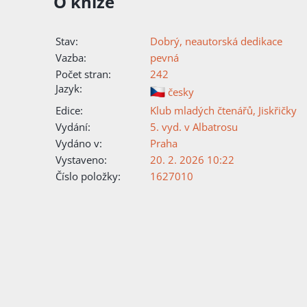
O knize
Stav:
Dobrý, neautorská dedikace
Vazba:
pevná
Počet stran:
242
Jazyk:
česky
Edice:
Klub mladých čtenářů
,
Jiskřičky
Vydání:
5. vyd. v Albatrosu
Vydáno v:
Praha
Vystaveno:
20. 2. 2026 10:22
Číslo položky:
1627010