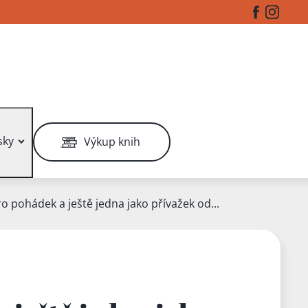
Facebook
Instag
sky
Výkup knih
o pohádek a ještě jedna jako přívažek od...