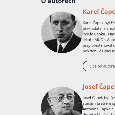
O autorech
Karel Čap
Karel Čapek byl český spisovatel, intelektuál, novinář, dramatik,
překladatel a amat
Josefa Čapka . Na
lékaře MUDr. Anton
brzy přestěhoval 
pokřtěn. V Úpici t
později, po Karlov
Čapků. Poté studo
Více od autora
odhalení jím orga
gymnázium v Brně.
fakultě Univerzity
byl Karel Čapek na
Josef Čape
trpěl od svých 21 
onemocnění přede
Josef Čapek byl český malíř, grafik, knižní ilustrátor a spisovatel. Byl
odveden do rakous
starším bratrem sp
válce, přesto byl 
Antonína Čapka a 
ukončení studia kr
domě v Malých Sva