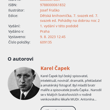
ISBN:
9788000061832
Ilustrátor:
Josef Fraško
Edice:
Dětská knihovnička
,
7. svazek ed. 7.
svazek ed. Pohádky na dobrou noc 2
Vydání:
1. vydání v této podobě
Vydáno v:
Praha
Vystaveno:
9. 8. 2023 12:45
Číslo položky:
609135
O autorovi
Karel Čapek
Karel Čapek byl český spisovatel,
intelektuál, novinář, dramatik, překladatel
a amatérský fotograf. Byl mladší bratr
malíře a spisovatele Josefa Čapka . Narodil
se v Malých Svatoňovicích v rodině
venkovského lékaře MUDr. Antonína
Čapka. Matka sbírala slovesný folklor. S
rodiči se brzy přestěhoval do Úpice, kde