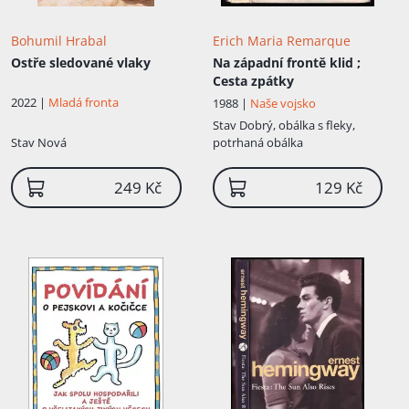
Bohumil Hrabal
Erich Maria Remarque
Ostře sledované vlaky
Na západní frontě klid ;
Cesta zpátky
2022 |
Mladá fronta
1988 |
Naše vojsko
Stav
Dobrý, obálka s fleky,
Stav
Nová
potrhaná obálka
249 Kč
129 Kč