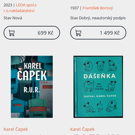
2023 |
LEDA spol.s
1937 |
František Borový
r.o.nakladatelství
Stav
Nová
Stav
Dobrý, neautorský podpis
699 Kč
1 499 Kč
Karel Čapek
Karel Čapek