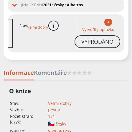
2021 · česky · Albatros
JINÁ VYDÁNÍ
Stav
Velmi dobrý
více informací
Vytvořit poptávku
VYPRODÁNO
Informace
Komentáře
O knize
Stav:
Velmi dobrý
Vazba:
pevná
Počet stran:
171
Jazyk:
česky
ISBN10:
800006183X