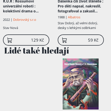
R.U.R
: Rossumovi
Dášenka čili život štěněte ;
univerzální roboti :
Pro děti napsal, nakreslil,
kolektivní drama o
fotografoval a zakusil
vstupní komedii a třech
Karel Čapek
1988 |
Albatros
2022 |
Dobrovský s.r.o
dějstvích
Stav
Dobrý, až velmi dobrý,
Stav
Nová
desky s lehkými oděrkami
129 Kč
59 Kč
Lidé také hledají