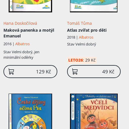
Hana Doskočilová
Tomáš Tůma
Maková panenka a motýl
Atlas zvířat pro děti
Emanuel
2018 |
Albatros
2016 |
Albatros
Stav
Velmi dobrý
Stav
Velmi dobrý, jen
minimální oděrky
LETO26
:
29 Kč
129 Kč
49 Kč