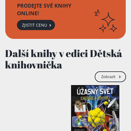
Přidáno do košíku!
PRODEJTE SVÉ KNIHY
ONLINE!
ZJISTIT CENU
Další knihy v edici Dětská
knihovnička
Zobrazit