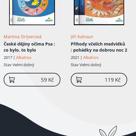
Martina Drijverová
Jiří Kahoun
České dějiny očima Psa
:
Příhody včelích medvídků
co bylo, to bylo
: pohádky na dobrou noc 2
2017 |
Albatros
2021 |
Albatros
Stav
Velmi dobrý
Stav
Velmi dobrý
59 Kč
119 Kč