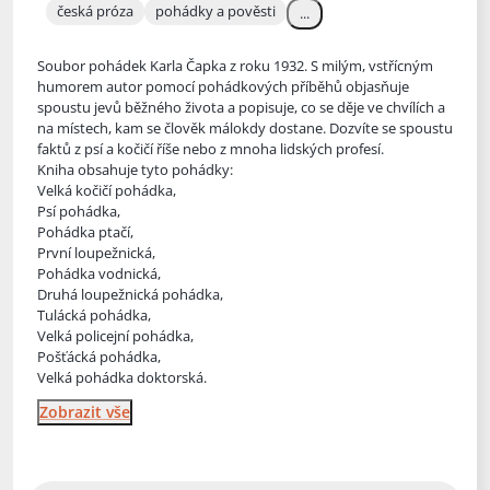
česká próza
pohádky a pověsti
...
Soubor pohádek Karla Čapka z roku 1932. S milým, vstřícným
humorem autor pomocí pohádkových příběhů objasňuje
spoustu jevů běžného života a popisuje, co se děje ve chvílích a
na místech, kam se člověk
málokdy dostane. Dozvíte se spoustu
faktů z psí a kočičí říše nebo z mnoha lidských profesí.
Kniha obsahuje tyto pohádky:
Velká kočičí pohádka,
Psí pohádka,
Pohádka ptačí,
První loupežnická,
Pohádka vodnická,
Druhá loupežnická pohádka,
Tulácká pohádka,
Velká policejní pohádka,
Pošťácká pohádka,
Velká pohádka doktorská.
Zobrazit vše