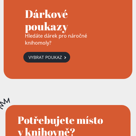
Dárkové
poukazy
Hledáte dárek pro náročné
knihomoly?
VYBRAT POUKAZ
Potřebujete místo
v knihovně?