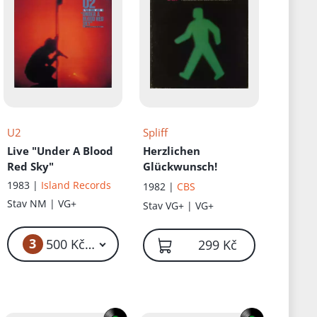
U2
Spliff
Live "Under A Blood
Herzlichen
Red Sky"
Glückwunsch!
1983 |
Island Records
1982 |
CBS
Stav
NM | VG+
Stav
VG+ | VG+
3
500 Kč – 600 Kč
299 Kč