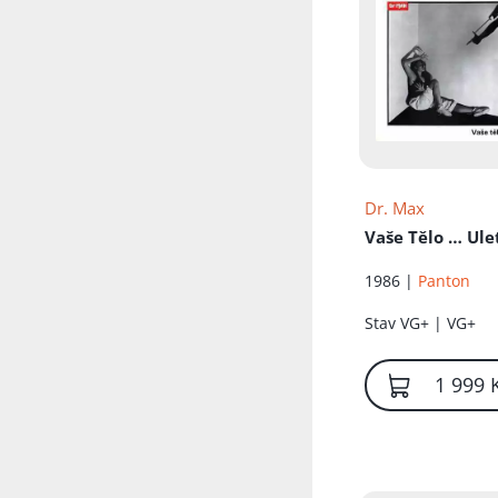
Dr. Max
Vaše Tělo … Ule
1986 |
Panton
Stav
VG+ | VG+
1 999 