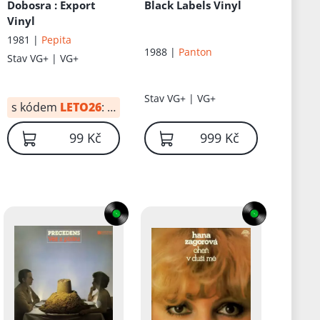
Dobosra
: Export
Black Labels Vinyl
Vinyl
1981 |
Pepita
1988 |
Panton
Stav
VG+ | VG+
Stav
VG+ | VG+
s kódem
LETO26
:
59 Kč
č
99 Kč
999 Kč