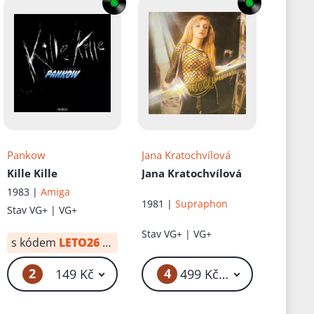
Pankow
Jana Kratochvílová
Kille Kille
Jana Kratochvílová
1983 |
Amiga
1981 |
Supraphon
Stav
VG+ | VG+
Stav
VG+ | VG+
s kódem
LETO26
od:
30 Kč
2
4
č
149 Kč
499 Kč – 1 999 Kč