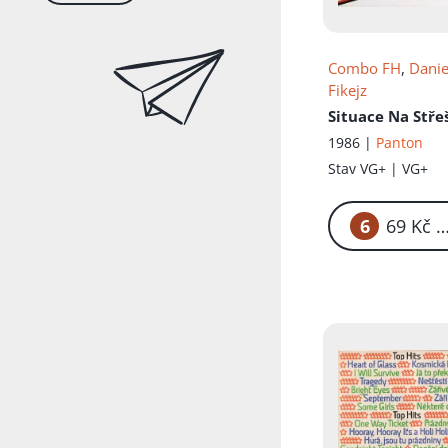
Combo FH
,
Danie
Fikejz
Situace Na Stře
1986 |
Panton
Stav
VG+ | VG+
6
69