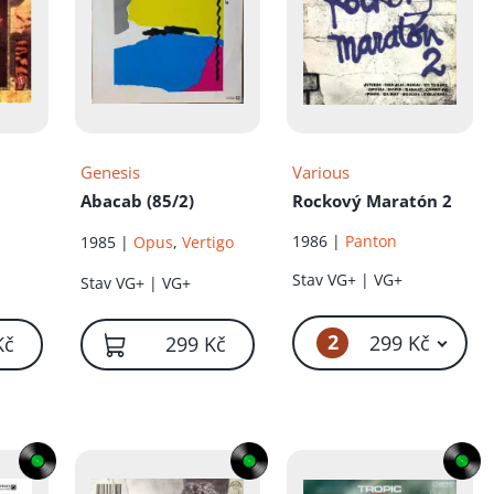
íku!
Genesis
Various
Abacab (85/2)
Rockový Maratón 2
1986 |
Panton
1985 |
Opus
,
Vertigo
Stav
VG+ | VG+
Stav
VG+ | VG+
2
299 Kč
Kč
299 Kč