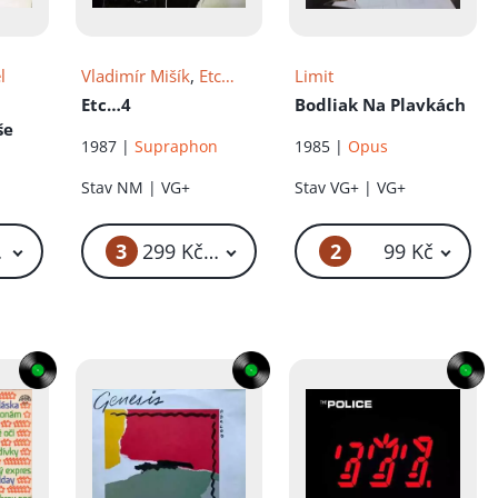
l
Vladimír Mišík
,
Etc…
Limit
Etc…4
Bodliak Na Plavkách
še
1987 |
Supraphon
1985 |
Opus
Stav
NM | VG+
Stav
VG+ | VG+
3
2
 Kč – 199 Kč
299 Kč – 599 Kč
99 Kč