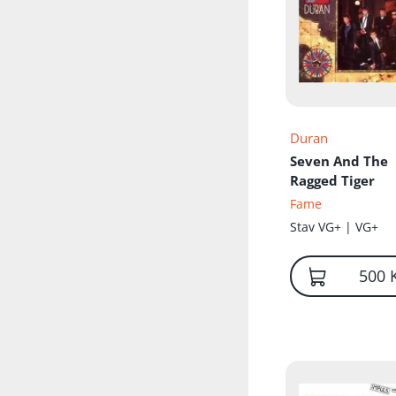
Přidáno do koš
Duran
Seven And The
Ragged Tiger
Fame
Stav
VG+ | VG+
500 