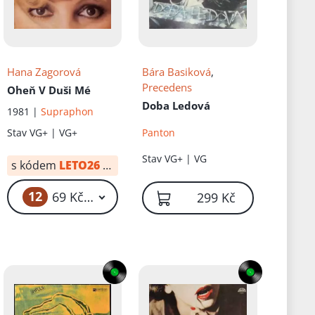
Hana Zagorová
Bára Basiková
,
Precedens
Oheň V Duši Mé
Doba Ledová
1981 |
Supraphon
Panton
Stav
VG+ | VG+
Stav
VG+ | VG
s kódem
LETO26
od:
69 Kč
12
 Kč
69 Kč – 199 Kč
299 Kč