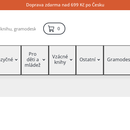
Doprava zdarma nad 699 Kč po Česku
položek – košík
0
Pro
Vzácné
azyčné
děti a
Ostatní
Gramodes
knihy
mládež