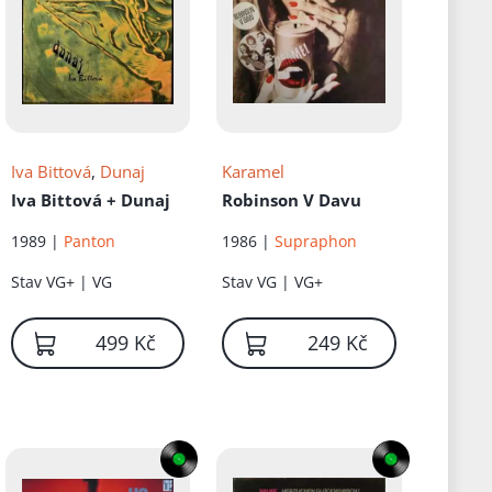
Iva Bittová
,
Dunaj
Karamel
Iva Bittová + Dunaj
Robinson V Davu
1989 |
Panton
1986 |
Supraphon
Stav
VG+ | VG
Stav
VG | VG+
499 Kč
249 Kč