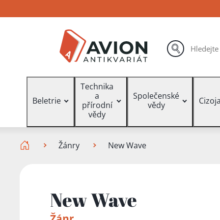
Přejít
Přejít
Přejít
na
na
na
hlavní
hlavní
vyhledávání
obsah
navigaci
hledat
Vyhledávání
Technika
a
Společenské
Beletrie
Cizoj
přírodní
vědy
vědy
Zde se nacházíte
Žánry
New Wave
New Wave
Žánr