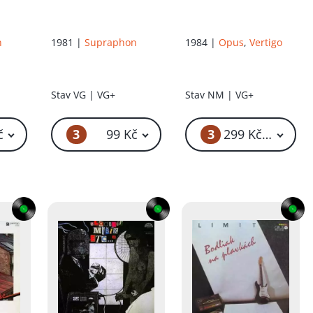
n
1981 |
Supraphon
1984 |
Opus
,
Vertigo
Stav
VG | VG+
Stav
NM | VG+
3
3
č
99 Kč
299 Kč – 399 K