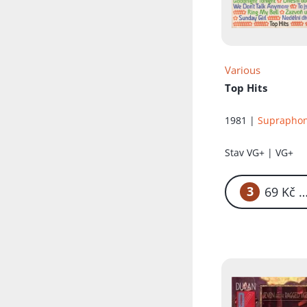
Various
Top Hits
1981 |
Suprapho
Stav
VG+ | VG+
3
69