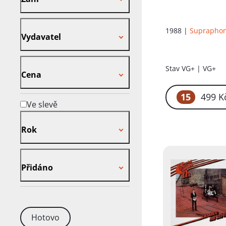
Vydavatel
1988 |
Suprapho
Vydavatel
Cena
Stav
VG+ | VG+
Cena
15
499 K
Ve slevě
Rok
Rok
Přidáno
Přidáno
Hotovo