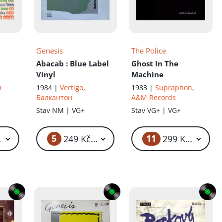
Genesis
The Police
Abacab
: Blue Label
Ghost In The
Vinyl
Machine
n
1984 |
Vertigo
,
1983 |
Supraphon
,
Балкантон
A&M Records
Stav
NM | VG+
Stav
VG+ | VG+
5
11
 Kč – 99 Kč
249 Kč – 399 Kč
299 Kč – 499