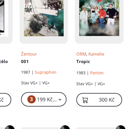
Žentour
ORM
,
Kamelie
tělo
001
Tropic
1987 |
Supraphon
1983 |
Panton
Stav
VG+ | VG+
Stav
VG+ | VG+
3
199 Kč – 1 999 Kč
Kč
300 Kč