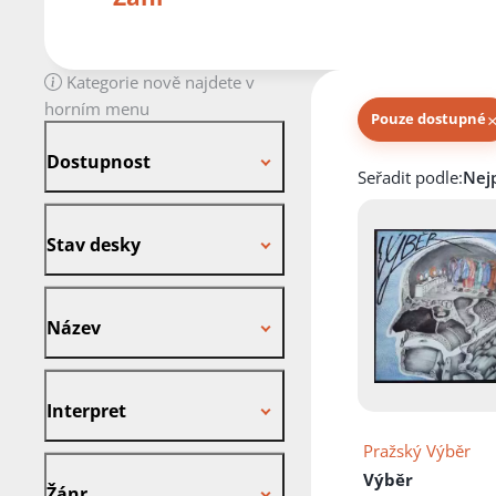
Kategorie nově najdete v
horním menu
Pouze dostupné
Dostupnost
Dostupnost
Knihy autora
Seřadit podle:
Stav desky
Stav desky
Název
Název
Interpret
Interpret
Pražský Výběr
Žánr
Výběr
Žánr