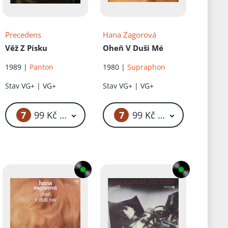
Precedens
Hana Zagorová
Věž Z Písku
Oheň V Duši Mé
1989 |
Panton
1980 |
Supraphon
Stav
VG+ | VG+
Stav
VG+ | VG+
7
7
99 Kč – 199 Kč
99 Kč – 199 Kč