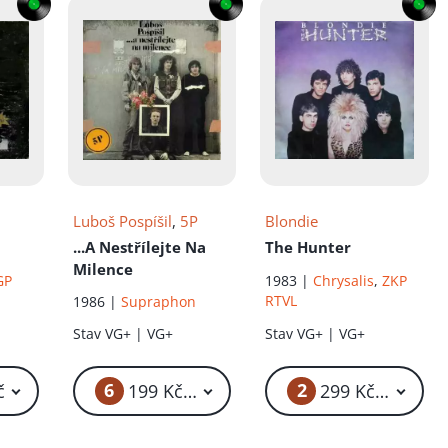
Luboš Pospíšil
,
5P
Blondie
...A Nestřílejte Na
The Hunter
Milence
GP
1983 |
Chrysalis
,
ZKP
RTVL
1986 |
Supraphon
Stav
VG+ | VG+
Stav
VG+ | VG+
6
2
č
199 Kč – 399 Kč
299 Kč – 499 K