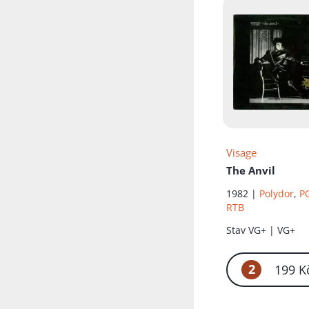
Visage
The Anvil
1982 |
Polydor
,
P
RTB
Stav
VG+ | VG+
2
199 K