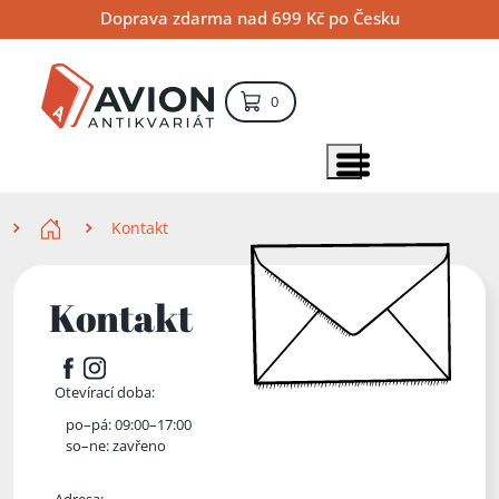
Přejít
Přejít
Přejít
Doprava zdarma nad 699 Kč po Česku
na
na
na
hlavní
hlavní
vyhledávání
obsah
navigaci
položek – košík
0
Vyhledávání
hledat
Zobrazit položky menu
Zde se nacházíte
Kontakt
Kontakt
Facebook
Instagram
Otevírací doba:
po–pá: 09:00–17:00
so–ne: zavřeno