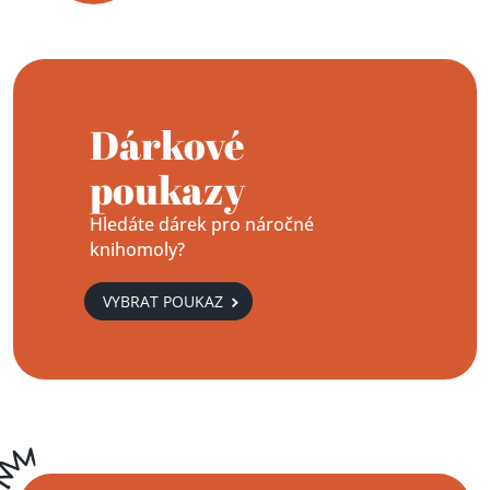
Dárkové
poukazy
Hledáte dárek pro náročné
knihomoly?
VYBRAT POUKAZ