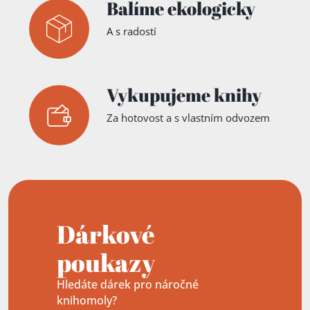
Balíme ekologicky
A s radostí
Vykupujeme knihy
Za hotovost a s vlastním odvozem
Dárkové
poukazy
Hledáte dárek pro náročné
knihomoly?