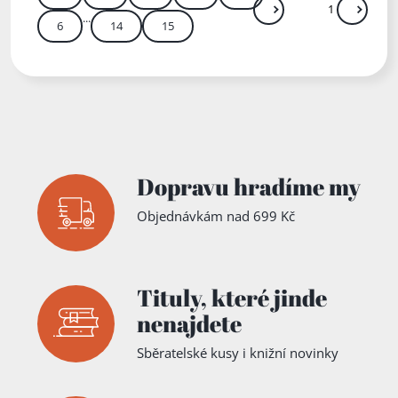
...
Další
Přejít
6
14
15
Zadejte číslo stránky m
Dopravu hradíme my
Objednávkám nad 699 Kč
Tituly,
které jinde
nenajdete
Sběratelské kusy i knižní novinky