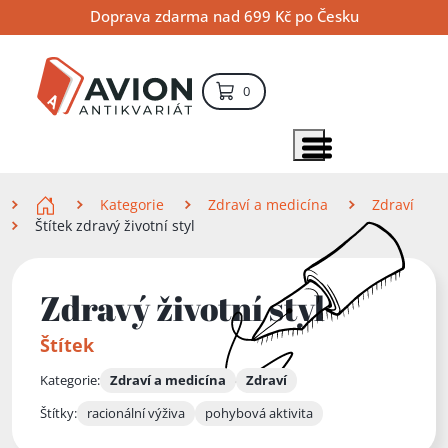
Přejít
Přejít
Přejít
Doprava zdarma nad 699 Kč po Česku
na
na
na
hlavní
hlavní
vyhledávání
obsah
navigaci
položek – košík
0
Vyhledávání
hledat
Zobrazit položky menu
Zde se nacházíte
Kategorie
Zdraví a medicína
Zdraví
Štítek zdravý životní styl
Zdravý životní styl
Štítek
Kategorie:
Zdraví a medicína
Zdraví
Štítky:
racionální výživa
pohybová aktivita