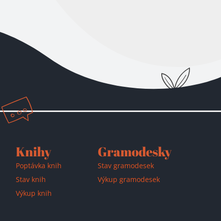
Přidáno do košíku!
Knihy
Gramodesky
Poptávka knih
Stav gramodesek
Stav knih
Výkup gramodesek
Výkup knih