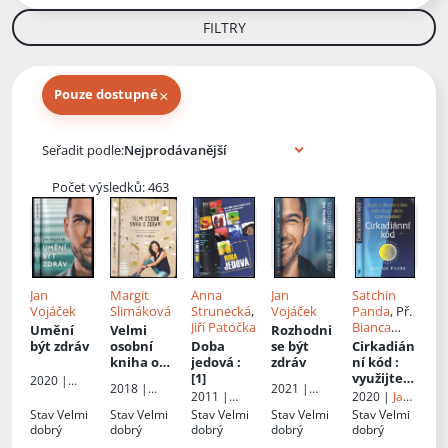
FILTRY
×
Pouze dostupné
Knihy autora
Seřadit podle:
Počet výsledků: 463
Jan
Margit
Anna
Jan
Satchin
Vojáček
Slimáková
Strunecká
,
Vojáček
Panda
, Př.
Jiří Patočka
Bianca
Umění
Velmi
Rozhodni
Bellová
být zdráv
osobní
Doba
se být
Cirkadián
kniha o
jedová
:
zdráv
ní kód
:
zdraví
[1]
využijte
2020 |
2018 |
2021 |
přirozený
CPress
2011 |
2020 |
Jan
BizBooks
CPress
rytmus
Triton
Melvil
Stav
Velmi
Stav
Velmi
Stav
Velmi
Stav
Velmi
Stav
Velmi
svého
Publishing
dobrý
dobrý
dobrý
dobrý
dobrý
těla pro