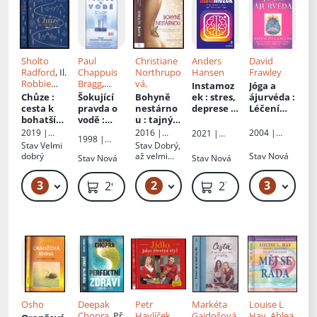
Sholto
Paul
Christiane
Anders
David
Radford
, Il.
Chappuis
Northrupo
Hansen
Frawley
Robbie
Bragg
,
vá,
Instamoz
Jóga a
Porter
, Př.
Patricia
Chůze
:
Šokující
Bohyně
ek
: stres,
ájurvéda
:
Miroslava
Bragg
, Př.
cesta k
pravda o
nestárno
deprese a
Léčení
Lánská
Ludmila
bohatším
vodě
:
u
: tajný
úzkosti
těla a
Müllerová
u životu
proč
recept na
zapříčině
ducha
2004 |
2019 |
2016 |
2021 |
1998 |
umíráme
zářivou
né
Mgr.
Euromedia
Metafora,
Portál
Stav
Velmi
Stav
Dobrý,
Fontána
,
předčasn
vitalitu a
moderní
Milena
Group
spol. s r. o.
dobrý
až velmi
Stav
Nová
Stav
Nová
Stav
Nová
Nakladatels
Valušková
ě
zdraví
dobou
dobrý
tví Olomouc
3
2
3
119 Kč
329 Kč – 359 Kč
299 Kč
279 Kč
Osho
Deepak
Petr
Markéta
Louise L
Chopra
, Př.
Havlíček
,
Gajdošová
,
Hay
,
Ahlea