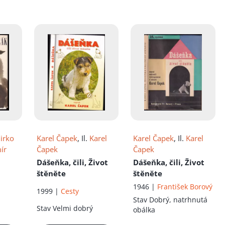
íku!
irko
Karel Čapek
, Il.
Karel
Karel Čapek
, Il.
Karel
ír
Čapek
Čapek
Dášeňka, čili, Život
Dášeňka, čili, Život
štěněte
štěněte
1946 |
František Borový
1999 |
Cesty
Stav
Dobrý, natrhnutá
Stav
Velmi dobrý
obálka