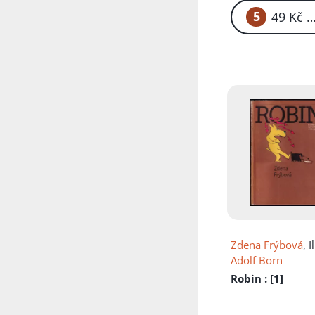
5
49
Zdena Frýbová
, Il
Adolf Born
Robin
: [1]