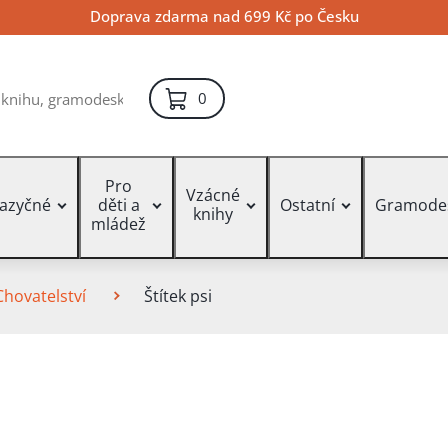
Doprava zdarma nad 699 Kč po Česku
položek – košík
0
Pro
Vzácné
jazyčné
děti a
Ostatní
Gramode
knihy
mládež
Chovatelství
Štítek psi