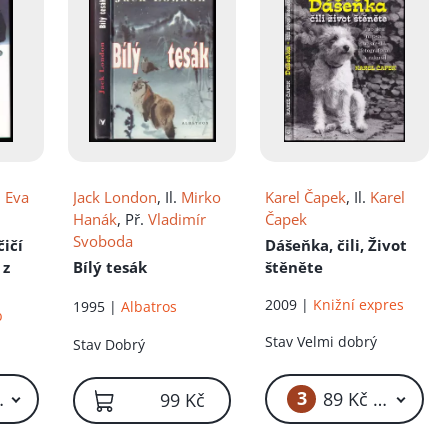
.
Eva
Jack London
, Il.
Mirko
Karel Čapek
, Il.
Karel
Hanák
, Př.
Vladimír
Čapek
Svoboda
čičí
Dášeňka, čili, Život
 z
Bílý tesák
štěněte
2009 |
Knižní expres
1995 |
Albatros
b
Stav
Velmi dobrý
Stav
Dobrý
3
19 Kč – 139 Kč
89 Kč – 119 Kč
99 Kč