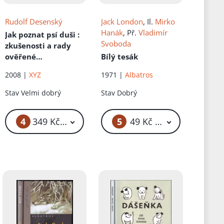
Rudolf Desenský
Jack London
, Il.
Mirko
Hanák
, Př.
Vladimír
Jak poznat psí duši
:
Svoboda
zkušenosti a rady
ověřené
Bílý tesák
dlouholetou praxí
2008 |
XYZ
1971 |
Albatros
Stav
Velmi dobrý
Stav
Dobrý
4
5
349 Kč – 499 Kč
49 Kč – 59 Kč