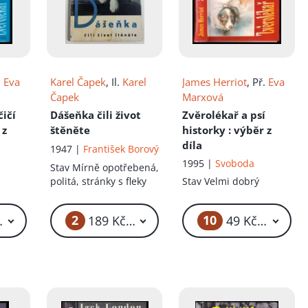
.
Eva
Karel Čapek
, Il.
Karel
James Herriot
, Př.
Eva
Čapek
Marxová
čičí
Dášeňka čili život
Zvěrolékař a psí
 z
štěněte
historky
: výběr z
díla
1947 |
František Borový
1995 |
Svoboda
Stav
Mírně opotřebená,
politá, stránky s fleky
Stav
Velmi dobrý
2
10
19 Kč – 129 Kč
189 Kč – 259 Kč
49 Kč – 79 Kč