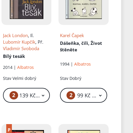
Jack London
, Il.
Karel Čapek
Lubomír Kupčík
, Př.
Dášeňka, čili, Život
Vladimír Svoboda
štěněte
Bílý tesák
1994 |
Albatros
2014 |
Albatros
Stav
Velmi dobrý
Stav
Dobrý
2
2
139 Kč – 169 Kč
99 Kč – 119 Kč