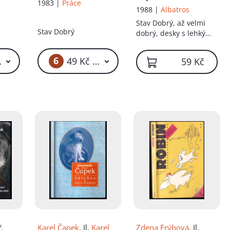
1983 |
Práce
fotografoval a
1988 |
Albatros
zakusil Karel Čapek
Stav
Dobrý, až velmi
Stav
Dobrý
dobrý, desky s lehkými
oděrkami
6
9 Kč – 59 Kč
49 Kč – 59 Kč
59 Kč
ř.
Karel Čapek
, Il.
Karel
Zdena Frýbová
, Il.