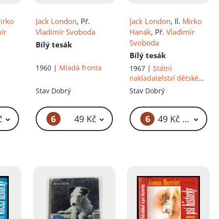
irko
Jack London
, Př.
Jack London
, Il.
Mirko
ír
Vladimír Svoboda
Hanák
, Př.
Vladimír
Svoboda
Bílý tesák
Bílý tesák
1960 |
Mladá fronta
1967 |
Státní
nakladatelství dětské
knihy
Stav
Dobrý
Stav
Dobrý
6
6
č
49 Kč
49 Kč – 59 Kč