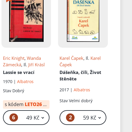
Eric Knight
,
Wanda
Karel Čapek
, Il.
Karel
Zámecká
, Il.
Jiří Krásl
Čapek
Lassie se vrací
Dášeňka, čili, Život
štěněte
1970 |
Albatros
2017 |
Albatros
Stav
Dobrý
Stav
Velmi dobrý
s kódem
LETO26
od:
34 Kč
6
2
49 Kč
59 Kč