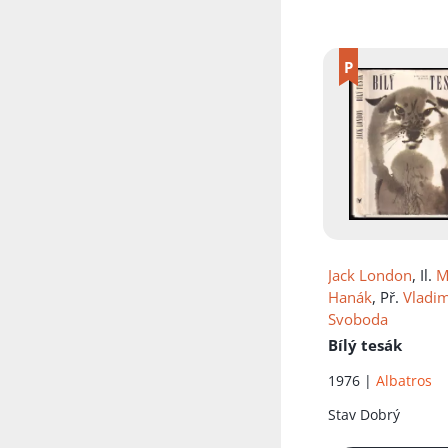
Přidáno do koš
Jack London
, Il.
M
Hanák
, Př.
Vladim
Svoboda
Bílý tesák
1976 |
Albatros
Stav
Dobrý