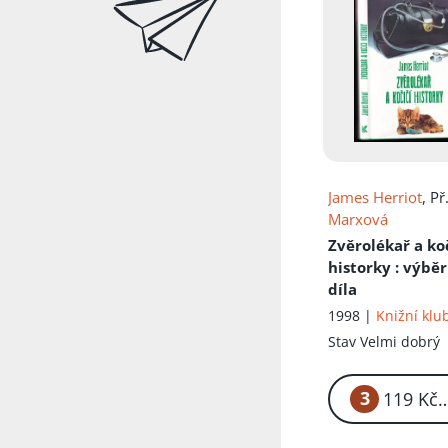
James Herriot
, Př
Marxová
Zvěrolékař a ko
historky
: výběr
díla
1998 |
Knižní klu
Stav
Velmi dobrý
3
1