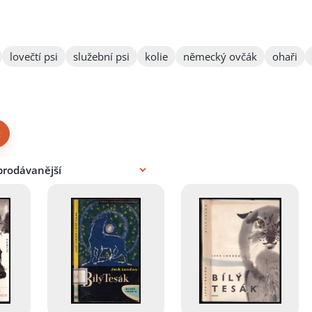
lovečtí psi
služební psi
kolie
německý ovčák
ohaři
×