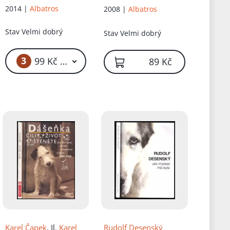
2014 |
Albatros
2008 |
Albatros
Stav
Velmi dobrý
Stav
Velmi dobrý
3
99 Kč – 139 Kč
89 Kč
Karel Čapek
, Il.
Karel
Rudolf Desenský