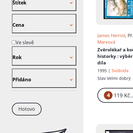
Štítek
Cena
Cena
James Herriot
, Př
Marxová
Ve slevě
Rok
Zvěrolékař a ko
historky
: výběr
Rok
díla
1995 |
Svoboda
Přidáno
Stav
Velmi dobrý
Přidáno
4
1
Hotovo