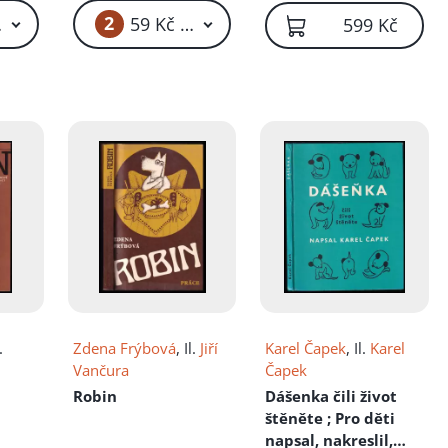
2
 Kč – 59 Kč
59 Kč – 69 Kč
599 Kč
.
Zdena Frýbová
, Il.
Jiří
Karel Čapek
, Il.
Karel
Vančura
Čapek
Robin
Dášenka čili život
štěněte ; Pro děti
napsal, nakreslil,