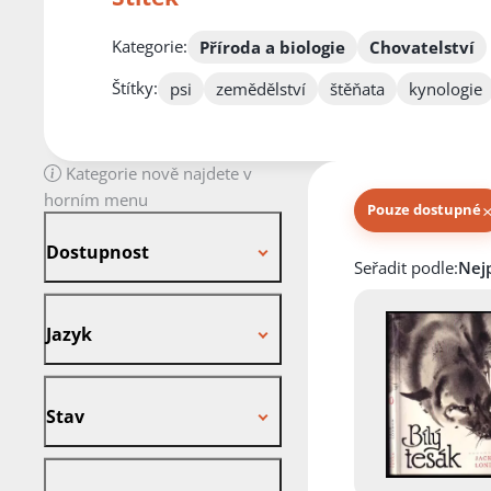
Kategorie:
Příroda a biologie
Chovatelství
Štítky:
psi
zemědělství
štěňata
kynologie
Kategorie nově najdete v
horním menu
Pouze dostupné
Dostupnost
Dostupnost
Knihy autora
Seřadit podle:
Jazyk
Jazyk
Stav
Stav
Vazba