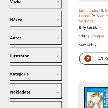
Vazba
Jack London
, Il.
M
Název
Hanák
, Př.
Vladim
Název
Svoboda
Bílý tesák
Autor
1987 |
Olympia
Autor
Stav
Dobrý
Ilustrátor
Ilustrátor
2
49 K
Kategorie
Kategorie
Nakladatel
Nakladatel
Štítek