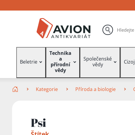
Přejít
Přejít
Přejít
na
na
na
hlavní
hlavní
vyhledávání
obsah
navigaci
hledat
Vyhledávání
Technika
a
Společenské
Beletrie
Cizo
přírodní
vědy
vědy
Zde se nacházíte
Kategorie
Příroda a biologie
Psi
Štítek