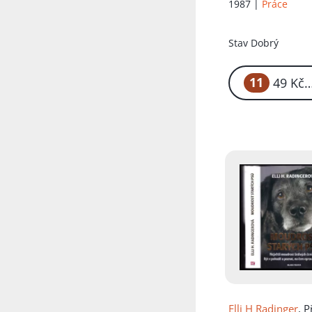
1987 |
Práce
Stav
Dobrý
11
4
Elli H Radinger
, P