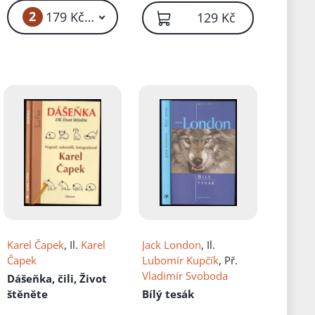
2
179 Kč – 219 Kč
129 Kč
Karel Čapek
, Il.
Karel
Jack London
, Il.
Čapek
Lubomír Kupčík
, Př.
Vladimír Svoboda
Dášeňka, čili, Život
štěněte
Bílý tesák