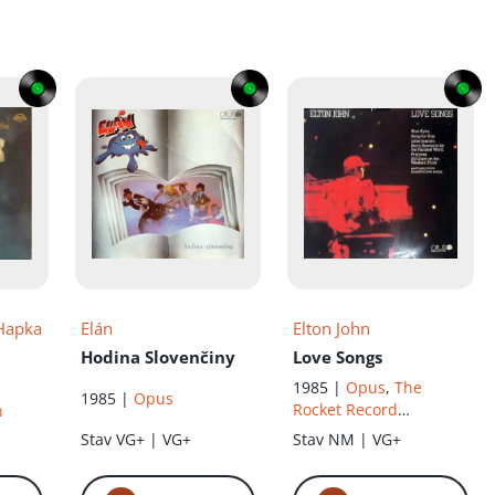
Hapka
Elán
Elton John
Hodina Slovenčiny
Love Songs
1985 |
Opus
,
The
1985 |
Opus
Rocket Record
n
Company
Stav
VG+ | VG+
Stav
NM | VG+