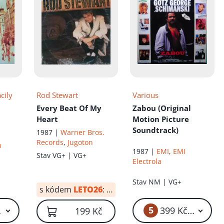
íku!
cily
Rod Stewart
Various
…
Every Beat Of My
Zabou (Original
Heart
Motion Picture
Soundtrack)
1987 |
Warner Bros.
Records
,
Jugoton
n
1987 |
EMI
,
EMI
Stav
VG+ | VG+
Electrola
Stav
NM | VG+
s kódem
LETO26
:
139 Kč
5
 Kč – 149 Kč
399 Kč – 499 K
199 Kč