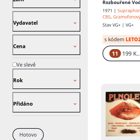
Rozbouřené Vo
1971 |
Suprapho
Vydavatel
CBS
,
Gramofonový
Vydavatel
Stav
VG+ | VG+
Cena
s kódem
LETO
Cena
11
Ve slevě
Rok
Rok
Přidáno
Přidáno
Hotovo