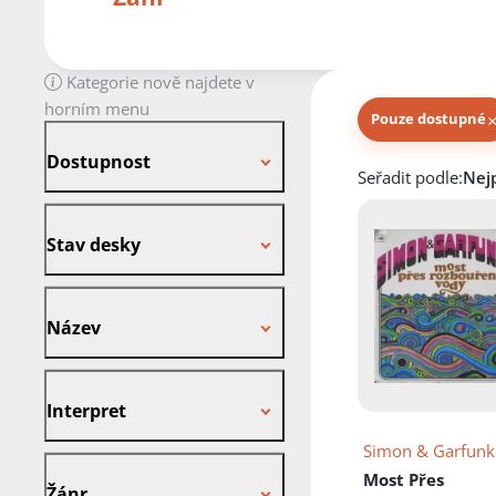
Kategorie nově najdete v
horním menu
Pouze dostupné
Dostupnost
Dostupnost
Knihy autora
Seřadit podle:
Stav desky
Stav desky
Název
Název
Interpret
Interpret
Simon & Garfunk
Žánr
Most Přes
Žánr