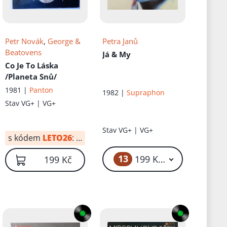
Petr Novák
,
George &
Petra Janů
Beatovens
Já & My
Co Je To Láska
/Planeta Snů/
1981 |
Panton
1982 |
Supraphon
Stav
VG+ | VG+
Stav
VG+ | VG+
s kódem
LETO26
:
119 Kč
13
199 Kč – 999 Kč
199 Kč