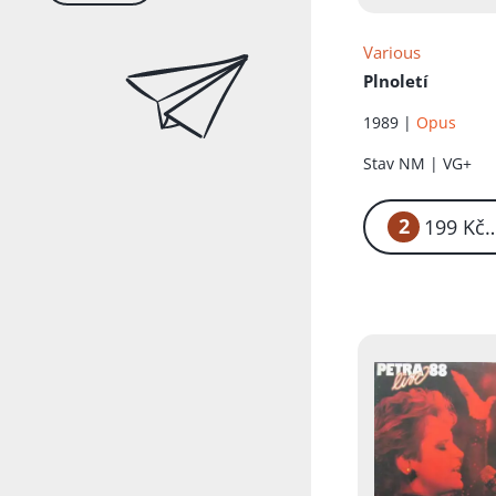
Various
Plnoletí
1989 |
Opus
Stav
NM | VG+
2
1