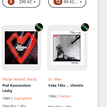
5
12
č
299 Kč
99 Kč – 299 Kč
Václav Neckář
,
Bacily
Dr. Max
Pod Komandem
Vaše Tělo … Uletělo
Lásky
1986 |
Panton
1989 |
Supraphon
Stav
VG+ | VG+
Stav
VG+ | VG+