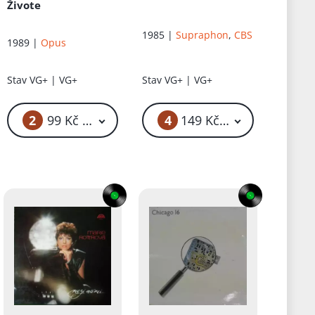
Živote
1985 |
Supraphon
,
CBS
1989 |
Opus
Stav
VG+ | VG+
Stav
VG+ | VG+
2
4
č
99 Kč – 299 Kč
149 Kč – 199 Kč