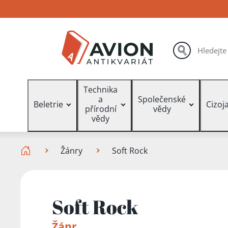
Přejít
Přejít
Přejít
na
na
na
hlavní
hlavní
vyhledávání
obsah
navigaci
hledat
Vyhledávání
Technika
a
Společenské
Beletrie
Cizoj
přírodní
vědy
vědy
Zde se nacházíte
Žánry
Soft Rock
Soft Rock
Žánr