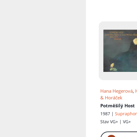
Hana Hegerová
,
& Horáček
Potměšilý Host
1987 |
Suprapho
Stav
VG+ | VG+