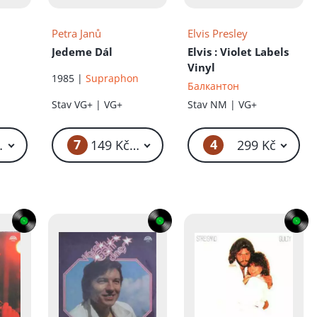
Petra Janů
Elvis Presley
Jedeme Dál
Elvis
: Violet Labels
Vinyl
1985 |
Supraphon
Балкантон
Stav
VG+ | VG+
Stav
NM | VG+
7
4
99 Kč – 319 Kč
149 Kč – 999 Kč
299 Kč