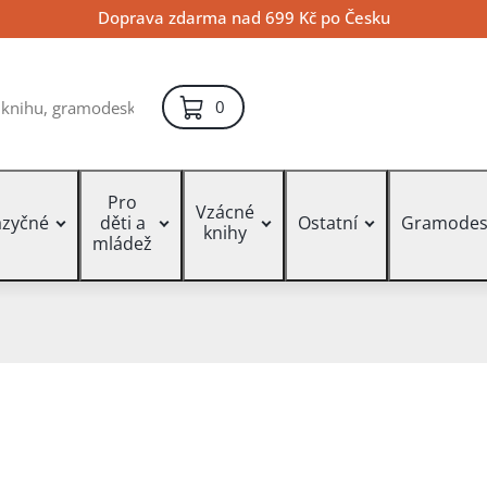
Doprava zdarma nad 699 Kč po Česku
položek – košík
0
Pro
Vzácné
azyčné
děti a
Ostatní
Gramodes
knihy
mládež