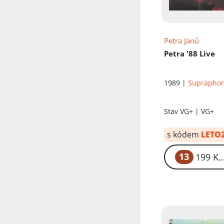
Petra Janů
Petra '88 Live
1989 |
Suprapho
Stav
VG+ | VG+
s kódem
LETO
13