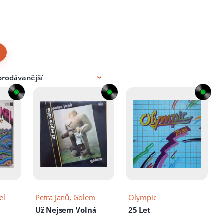
×
el
Petra Janů
,
Golem
Olympic
Už Nejsem Volná
25 Let