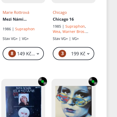
Marie Rottrová
Chicago
Mezi Námi...
Chicago 16
1985 |
Supraphon
,
1986 |
Supraphon
Wea
,
Warner Bros.
Records
Stav
VG+ | VG+
Stav
VG+ | VG+
8
3
149 Kč – 199 Kč
199 Kč