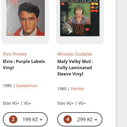
Elvis Presley
Miroslav Dudáček
Elvis
: Purple Labels
Malý Velký Muž
:
Vinyl
Fully Laminated
Sleeve Vinyl
1985 |
Балкантон
1980 |
Panton
Stav
VG+ | VG+
Stav
VG+ | VG+
2
4
č
199 Kč
299 Kč