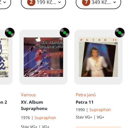
2
7
č
199 Kč – 399 Kč
349 Kč – 499 K
Various
Petra Janů
n 2
XV. Album
Petra 11
Supraphonu
1990 |
Supraphon
Stav
VG+ | VG+
1976 |
Supraphon
Stav
VG+ | VG+