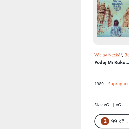
Přidáno do koš
Václav Neckář
,
Ba
Podej Mi Ruku
1980 |
Suprapho
Stav
VG+ | VG+
2
99