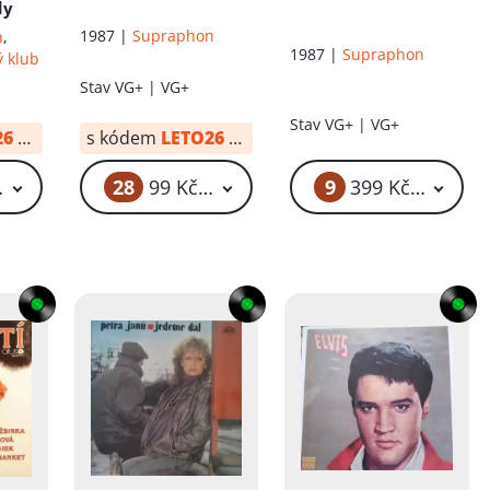
dy
1987 |
Supraphon
n
,
1987 |
Supraphon
 klub
Stav
VG+ | VG+
Stav
VG+ | VG+
26
od:
149 Kč
s kódem
LETO26
od:
99 Kč
28
9
199 Kč – 499 Kč
99 Kč – 399 Kč
399 Kč – 599 K