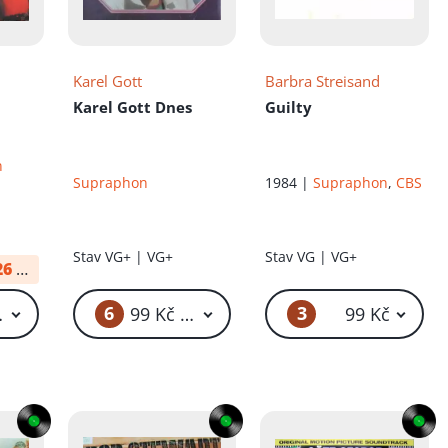
Karel Gott
Barbra Streisand
Karel Gott Dnes
Guilty
n
Supraphon
1984 |
Supraphon
,
CBS
Stav
VG+ | VG+
Stav
VG | VG+
26
od:
149 Kč
6
3
199 Kč – 299 Kč
99 Kč – 199 Kč
99 Kč