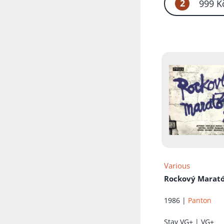
2
999 K
Various
Rockový Marató
1986 |
Panton
Stav
VG+ | VG+