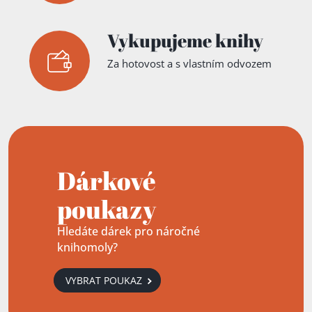
Vykupujeme knihy
Za hotovost a s vlastním odvozem
Dárkové
poukazy
Hledáte dárek pro náročné
knihomoly?
VYBRAT POUKAZ