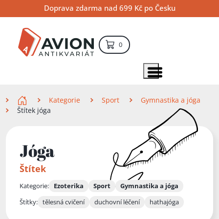
Přejít
Přejít
Přejít
Doprava zdarma nad 699 Kč po Česku
na
na
na
hlavní
hlavní
vyhledávání
obsah
navigaci
položek – košík
0
Vyhledávání
hledat
Zobrazit položky menu
Zde se nacházíte
Kategorie
Sport
Gymnastika a jóga
Štítek jóga
Jóga
Štítek
Kategorie:
Ezoterika
Sport
Gymnastika a jóga
Štítky:
tělesná cvičení
duchovní léčení
hathajóga