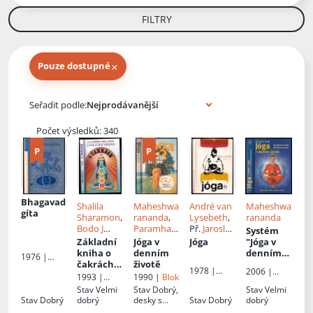
FILTRY
×
Pouze dostupné
Knihy autora
Seřadit podle:
Počet výsledků: 340
Bhagavad
Shalila
Maheshwa
André van
Maheshwa
gíta
Sharamon
,
rananda
,
Lysebeth
,
rananda
Bodo J
Paramhan
Př.
Jaroslav
Systém
Baginski
,
sa Svámí
Keliš
Základní
Jóga v
Jóga
"Jóga v
Př.
Jan
Mahešvará
kniha o
denním
denním
1976 |
Kozák
nanda
, Il.
čakrách
:
životě
životě"
Odeon
1978 |
2006 |
Alena
Ján Kozák
1993 |
1990 |
Blok
Olympia
Mladá
Kaftanová
,
Pragma
Stav
Velmi
Stav
Dobrý,
Stav
Velmi
fronta
Př.
Věra
Stav
Dobrý
dobrý
desky s
Stav
Dobrý
dobrý
Sklenářová
oděrkami