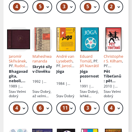
4
5
3
5
2
239 Kč – 269 Kč
119 Kč – 159 Kč
69 Kč – 79 Kč
49 Kč – 59 Kč
Jaromír
Maheshwa
André van
Eduard
Christophe
Skřivánek
,
rananda
Lysebeth
,
Tomáš
, Př.
r S. Kilham
,
Př.
Rudolf
Př.
Jaroslav
Jiří Navrátil
Př.
Skryté síly
Janíček
Keliš
Markéta
Bhagavad
v člověku
Jóga
Jóga
Pět
Schuberto
gíta,
pozornost
Tibeťanů
vá
neboli,
i
: pět
1992 |
1984 |
Zpěv
dynamick
Mladá
1989 |
1991 |
2010 |
Olympia
vznešené
ých cviků,
fronta
Supraphon
Svítání
NOXI
Stav
Velmi
Stav
Dobrý,
Stav
Dobrý,
Stav
Velmi
ho
které
dobrý
až velmi
Stav
Dobrý
lehké
dobrý
posílí
dobrý
oděrky,
zdraví,
vazba u
4
6
11
3
4
999 Kč
249 Kč – 289 Kč
49 Kč – 59 Kč
289 Kč – 369 Kč
89 Kč
dodají
předsádky
lehce
energii a
povolená,
životní
vše drží,
sílu
neautorská
dedikace