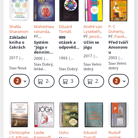
Shalila
Maheshwa
Eduard
André van
P. C
Sharamon
rananda
,
Tomáš
Lysebeth
,
Doherty
,
Př.
Př.
Jaroslav
Př.
Pavel
Základní
999
Romana
Keliš
Kaas
kniha o
Systém
otázek a
Učím se
Před tváří
Barfussová
čakrách
"Jóga v
odpovědí
jógu
Amonovo
denním
na cestě
u
2017 |
životě"
Poznání
2017 |
2003 |
1993 |
2000 |
Argo
Dobrovský
Metafora
Avatar
Ibera
Stav
Velmi
Stav
Dobrý,
Stav
Velmi
s.r.o
Stav
Nová
dobrý
lehké
Stav
Dobrý
dobrý
oděrky
2
2
189 Kč – 219 Kč
49
249 Kč
319 Kč
229 Kč
Christophe
Leslie
Osho
Eduard
Rudolf
r S. Kilham
,
Kaminoff
,
Tomáš
Janíček
,