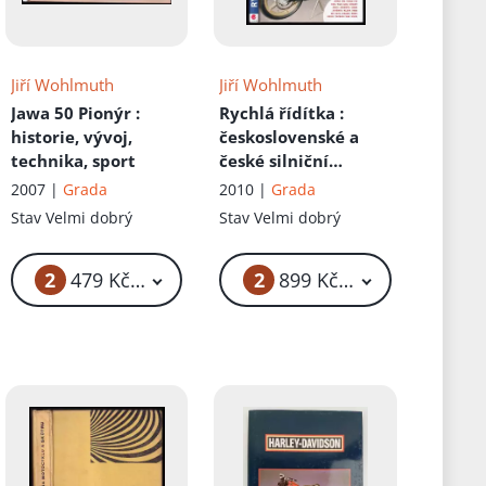
Jiří Wohlmuth
Jiří Wohlmuth
Jawa 50 Pionýr
:
Rychlá řídítka
:
historie, vývoj,
československé a
technika, sport
české silniční
závodní motocykly -
2007 |
Grada
2010 |
Grada
osudy konstruktérů,
Stav
Velmi dobrý
Stav
Velmi dobrý
jezdců i jejich strojů
2
2
č
479 Kč – 489 Kč
899 Kč – 999 Kč