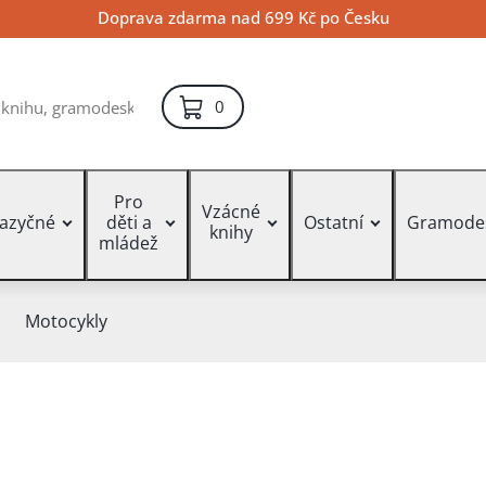
Doprava zdarma nad 699 Kč po Česku
položek – košík
0
Pro
Vzácné
jazyčné
děti a
Ostatní
Gramode
knihy
mládež
Motocykly