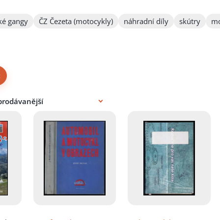
ké gangy
ČZ Čezeta (motocykly)
náhradní díly
skútry
m
×