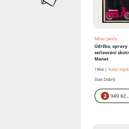
Milan Jančo
Údržba, opravy
seřizování skút
Manet
1964 |
Naše vojs
Stav
Dobrý
2