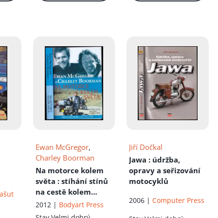
Ewan McGregor
,
Jiří Dočkal
Charley Boorman
Jawa
: údržba,
Na motorce kolem
opravy a seřizování
světa
: stíhání stínů
motocyklů
na cestě kolem
Vašut
2006 |
Computer Press
světa
2012 |
Bodyart Press
Stav
Velmi dobrý