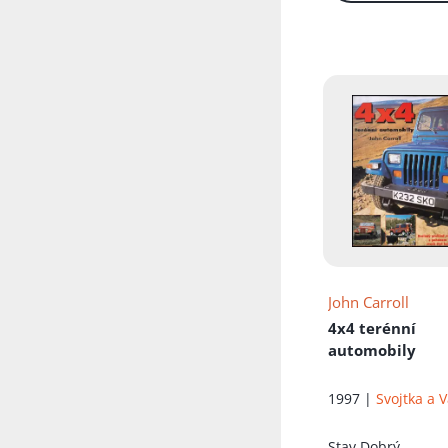
John Carroll
4x4 terénní
automobily
1997 |
Svojtka a 
Stav
Dobrý