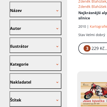
Zdeněk Blahůšek
Název
Zdeněk Blahůšek
Název
Nejkrásnější al
silnice
Autor
2010 |
Kartografi
Autor
Stav
Velmi dobrý
Ilustrátor
Ilustrátor
3
2
Kategorie
Kategorie
Nakladatel
Nakladatel
Štítek
Štítek