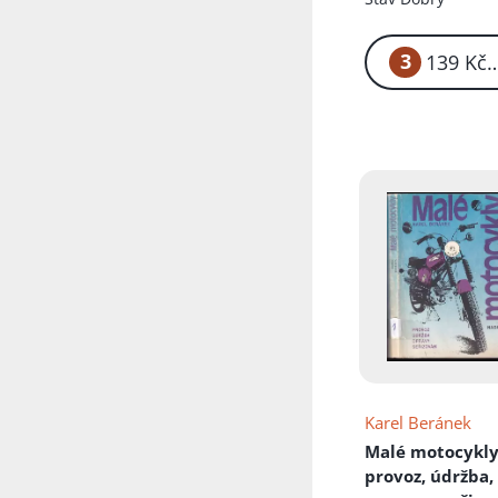
3
1
Karel Beránek
Malé motocykl
provoz, údržba,