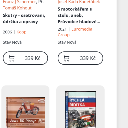
Franz J Schermer
, Př.
Josef Káďa Kadeřábek
Tomáš Kohout
S motorkářem u
Skútry - ošetřování,
stolu, aneb,
údržba a opravy
Průvodce hladového
jezdce
2021 |
Euromedia
2006 |
Kopp
Group
Stav
Nová
Stav
Nová
1 599 Kč
339 Kč
339 Kč