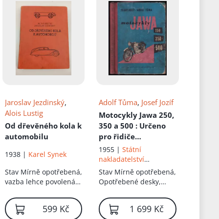
Jaroslav Jezdinský
,
Adolf Tůma
,
Josef Jozíf
Alois Lustig
Motocykly Jawa 250,
Od dřevěného kola k
350 a 500
: Určeno
automobilu
pro řidiče
motocyklů Jawa
1955 |
Státní
1938 |
Karel Synek
nakladatelství
technické literatury
Stav
Mírně opotřebená,
Stav
Mírně opotřebená,
vazba lehce povolená,
Opotřebené desky,
drží pohromadě,
zašlé desky, desky s
natrhnuté stránky,
oděrkami, lehce zašlé
599 Kč
1 699 Kč
odřené rohy desek
stránky, Pár stránek