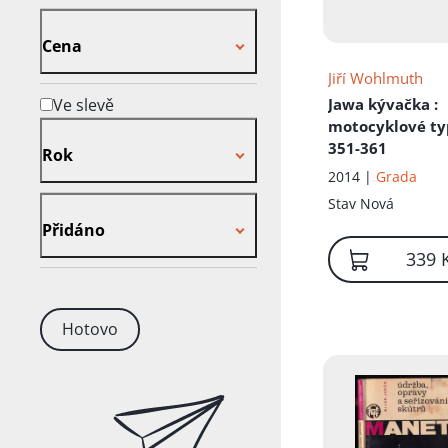
Cena
Cena
Jiří Wohlmuth
Ve slevě
Jawa kývačka
:
motocyklové t
Rok
351-361
Rok
2014 |
Grada
Přidáno
Stav
Nová
Přidáno
339 
Hotovo