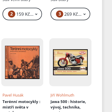
2
3
159 Kč – 199 Kč
269 Kč – 299 Kč
Pavel Husák
Jiří Wohlmuth
Terénní motocykly
:
Jawa 500
: historie,
mistři světa v
vývoj, technika,