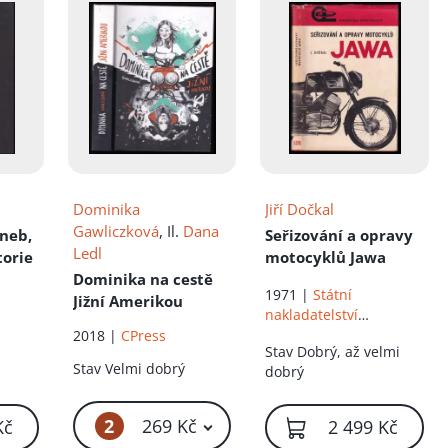
íku!
Dominika
Jiří Dočkal
Gawliczková
, Il.
Dana
aneb,
Seřizování a opravy
Ledl
torie
motocyklů Jawa
Dominika na cestě
1971 |
Státní
Jižní Amerikou
nakladatelství
technické literatury
2018 |
CPress
Stav
Dobrý, až velmi
Stav
Velmi dobrý
dobrý
2
269 Kč
Kč
2 499 Kč