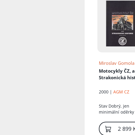
Přidáno do koš
Miroslav Gomola
Motocykly ČZ, 
Strakonická his
2000 |
AGM CZ
Stav
Dobrý, jen
minimální oděrky
2 899 