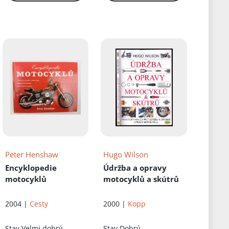
lehce natržených
Peter Henshaw
Hugo Wilson
Encyklopedie
Údržba a opravy
motocyklů
motocyklů a skútrů
2004 |
Cesty
2000 |
Kopp
Stav
Velmi dobrý
Stav
Dobrý