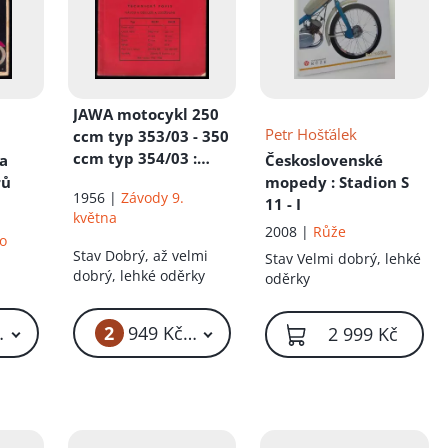
JAWA motocykl 250
Petr Hošťálek
ccm typ 353/03 - 350
ccm typ 354/03
:
 a
Československé
Technický popis :
rů
mopedy
: Stadion S
1956 |
Závody 9.
Návod k obsluze
11 - I
května
2008 |
Růže
ko
Stav
Dobrý, až velmi
Stav
Velmi dobrý, lehké
dobrý, lehké oděrky
oděrky
2
949 Kč – 1 049 Kč
949 Kč – 999 Kč
2 999 Kč