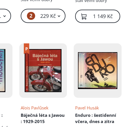
Stav
Velmi dobrý
2
39 Kč – 159 Kč
229 Kč
1 149 Kč
Alois Pavlůsek
Pavel Husák
y
:
Báječná léta s Jawou
Enduro
: šestidenní
: 1929-2015
včera, dnes a zítra