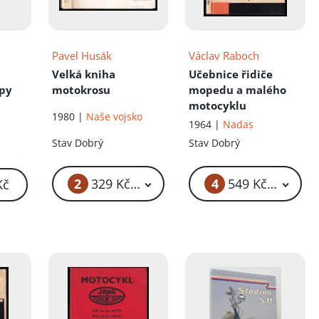
Pavel Husák
Václav Raboch
Velká kniha
Učebnice řidiče
ypy
motokrosu
mopedu a malého
motocyklu
1980 |
Naše vojsko
1964 |
Nadas
Stav
Dobrý
Stav
Dobrý
2
4
329 Kč – 359 Kč
549 Kč – 649 K
Kč