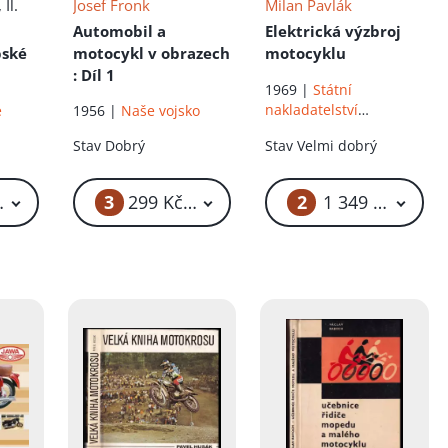
, Il.
Josef Fronk
Milan Pavlák
Automobil a
Elektrická výzbroj
pské
motocykl v obrazech
motocyklu
: Díl 1
1969 |
Státní
nakladatelství
e
1956 |
Naše vojsko
technické literatury
Stav
Dobrý
Stav
Velmi dobrý
3
2
29 Kč – 269 Kč
299 Kč – 329 Kč
1 349 Kč – 