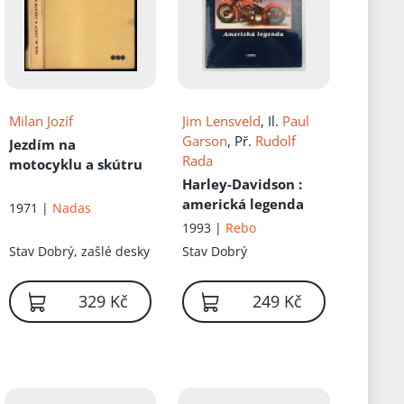
Milan Jozíf
Jim Lensveld
, Il.
Paul
Garson
, Př.
Rudolf
Jezdím na
Rada
motocyklu a skútru
Harley-Davidson
:
americká legenda
1971 |
Nadas
1993 |
Rebo
Stav
Dobrý, zašlé desky
Stav
Dobrý
329 Kč
249 Kč