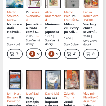
Martin
Př.
Lenka
Alice
Marco
Lenka
Štourač
,
Svobodov
Kraemerov
Polo
, Př.
Koukolová
Karel
á
á
František
-Pallotti
Svoboda
,
Alois
Nahoru a
Jeruzalém
Minimum
Milion,
Všechny
Il.
Karel
Maleček
dolů
a Svatá
z
čili, Cesty
chutě
Svoboda
,
Hedvábno
země
:
Japonska
po Asii, po
severní
Martin
u stezkou
[posvátná
Africe a
Indie
2005 |
Ikar
1997 |
2010 |
2018 |
1904 |
Štourač
místa,
po moři
Olympia
Mladá
Stav
Velmi
Stav
Velmi
Stav
Velmi
Česká
nákladem J.
obchody,
Indickém
fronta
dobrý
dobrý
Stav
Nová
Stav
Dobrý
dobrý
televize
Otty
mozaiky,
popsané
kláštery,
ve století
2
3
459 Kč – 549 Kč
89 Kč – 119 Kč
79 Kč
479 Kč
89 Kč
restaurac
XIII
e, staré
památky
John Hart
Josef Basl
David Jakš
Zdeněk
Vladimir
Benson
, Il.
Thoma
Klavdijevič
Velký
Míň než
Demetrio
Arsen‘jev
,
zeměpis
kopnout
Země
Carrasco
,
Il.
Václav
Japonsko
všech dílů
si do psa
:
bohů a
Tajgou