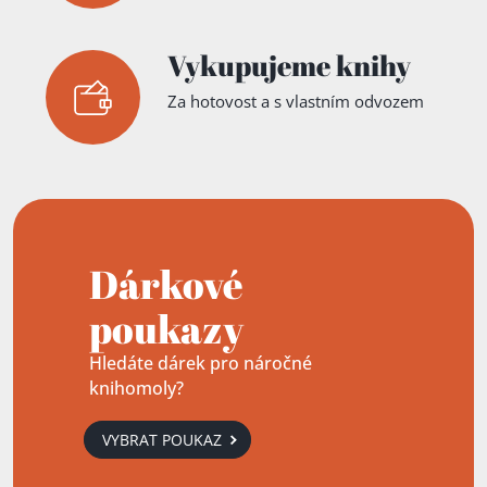
Vykupujeme knihy
Za hotovost a s vlastním odvozem
Dárkové
poukazy
Hledáte dárek pro náročné
knihomoly?
VYBRAT POUKAZ