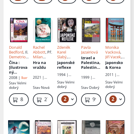
é
Donald
Rachel
Zdeněk
Pavla
Monika
Bedford
, Il.
Abbott
, Př.
Karel
Jazairiová
Vacková
,
Demetrio
Milan
Slabý
,
Jiří Vacek
,
Izrael a
Carrasco
Lžička
Zdeněk
Il.
Monika
Čína
:
Hra na
Japonské
Palestina,
Japonsko
Thoma
Vacková
,
[ilustrova
vraždu
reflexe
Palestina
& Korea
Jiří Vacek
ný
a Izrael
1994 |
2011 |
průvodce,
2021 |
1999 |
2008 |
Ikar
Marsyas
Altiplano
s kterým
Euromedia
Radioservis
Stav
Velmi
Stav
Velmi
Stav
Velmi
nezablou
Group
dobrý
dobrý
dobrý
Stav
Nová
Stav
Dobrý
díte]
2
2
89 Kč – 119 Kč
849 Kč
279 Kč
99 Kč