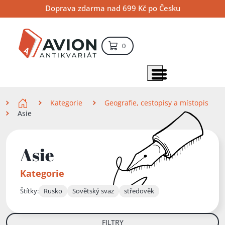
Přejít
Přejít
Přejít
Doprava zdarma nad 699 Kč po Česku
na
na
na
hlavní
hlavní
vyhledávání
obsah
navigaci
položek – košík
0
Vyhledávání
hledat
Zobrazit položky menu
Zde se nacházíte
Kategorie
Geografie, cestopisy a místopis
Asie
Asie
Kategorie
Štítky:
Rusko
Sovětský svaz
středověk
FILTRY