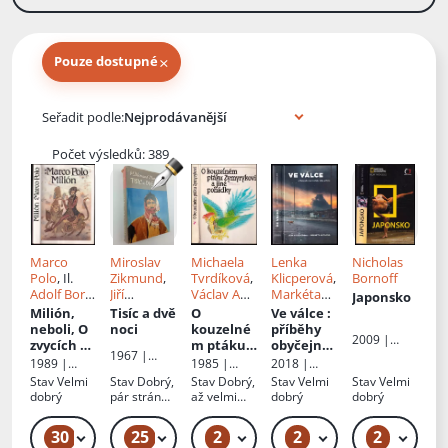
×
Pouze dostupné
Knihy autora
Seřadit podle:
Počet výsledků: 389
Marco
Miroslav
Michaela
Lenka
Nicholas
Polo
, Il.
Zikmund
,
Tvrdíková
,
Klicperová
,
Bornoff
Adolf Born
,
Jiří
Václav A
Markéta
Japonsko
Př.
Václav
Hanzelka
Černý
,
Ivo
Kutilová
, Il.
Milión,
Tisíc a dvě
O
Ve válce
:
Bahník
Vaculín
, Il.
Lenka
neboli, O
noci
kouzelné
příběhy
2009 |
Pavel
Klicperová
zvycích a
m ptáku
obyčejnýc
Computer
1967 |
Sivko
poměrec
Zymyryko
h lidí z
1989 |
1985 |
2018 |
Press
Svoboda
h ve
vi
:
Iráku a
Odeon
Lidové
Knižní klub
Stav
Velmi
Stav
Dobrý,
Stav
Dobrý,
Stav
Velmi
Stav
Velmi
východníc
pohádky
Sýrie
nakladatels
dobrý
pár stránek
až velmi
dobrý
dobrý
h krajích
středoasij
tví
volně
dobrý
ské a
30
25
2
2
2
59 Kč – 89 Kč
49 Kč – 1 099 Kč
59 Kč
139 Kč – 159 Kč
kavkazsk