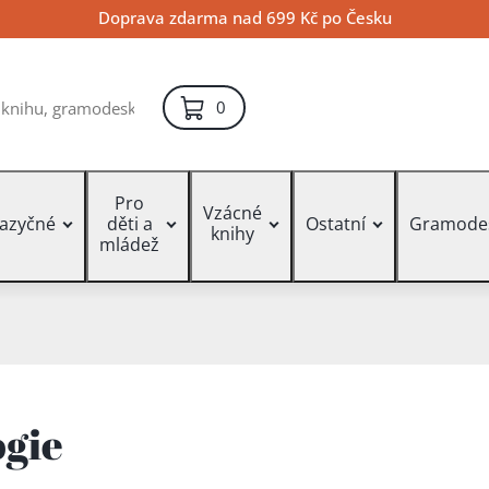
Doprava zdarma nad 699 Kč po Česku
položek – košík
0
Pro
Vzácné
jazyčné
děti a
Ostatní
Gramode
knihy
mládež
ogie