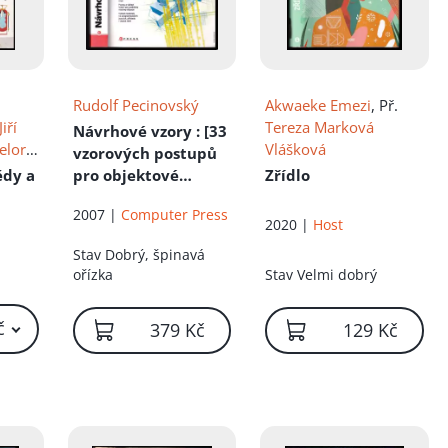
Rudolf Pecinovský
Akwaeke Emezi
, Př.
Jiří
Tereza Marková
Návrhové vzory
: [33
elor
,
Vlášková
vzorových postupů
ědy a
pro objektové
Zřídlo
programování]
2007 |
Computer Press
t
2020 |
Host
Stav
Dobrý, špinavá
ořízka
Stav
Velmi dobrý
č
379 Kč
129 Kč