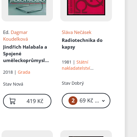
Ed.
Dagmar
Sláva Nečásek
Koudelková
Radiotechnika do
Jindřich Halabala a
kapsy
Spojené
uměleckoprůmyslov
1981 |
Státní
é závody v Brně
nakladatelství
2018 |
Grada
technické literatury
Stav
Dobrý
Stav
Nová
2
69 Kč – 79 Kč
419 Kč