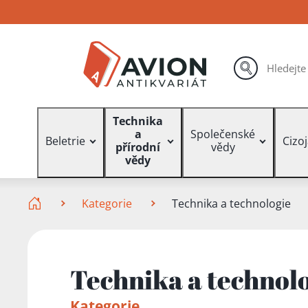
Přejít
Přejít
Přejít
na
na
na
hlavní
hlavní
vyhledávání
obsah
navigaci
hledat
Vyhledávání
Technika
a
Společenské
Beletrie
Cizo
přírodní
vědy
vědy
Zde se nacházíte
Kategorie
Technika a technologie
Technika a technol
Kategorie