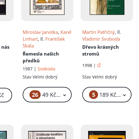
.
Miroslav Janotka
,
Karel
Martin Patřičný
, Il.
Linhart
, Il.
František
Vladimír Svoboda
Skála
 nás
Dřevo krásných
Řemesla našich
stromů
předků
1998 |
IŽ
1987 |
Svoboda
Stav
Velmi dobrý
Stav
Velmi dobrý
26
5
49 Kč – 69 Kč
189 Kč – 259 K
Kč