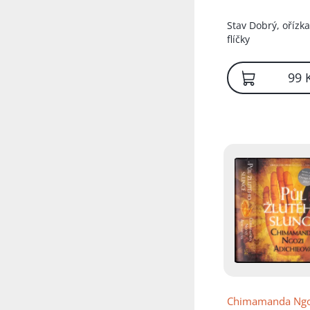
Přidáno do koš
Stav
Dobrý, ořízka
flíčky
99 
Chimamanda Ngo