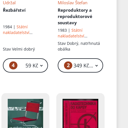
Udržal
Miloslav Štefan
Řezbářství
Reproduktory a
reproduktorové
soustavy
1984 |
Státní
1983 |
Státní
nakladatelství
nakladatelství
technické literatury
technické literatury
Stav
Dobrý, natrhnutá
Stav
Velmi dobrý
obálka
4
2
59 Kč
349 Kč – 369 Kč