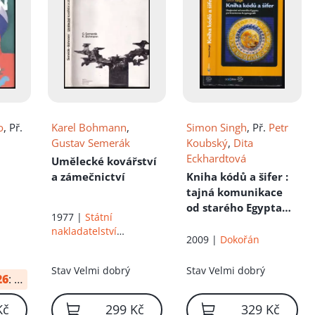
o
, Př.
Karel Bohmann
,
Simon Singh
, Př.
Petr
Gustav Semerák
Koubský
,
Dita
Eckhardtová
u
Umělecké kovářství
a zámečnictví
Kniha kódů a šifer
:
tajná komunikace
od starého Egypta
1977 |
Státní
po kvantovou
nakladatelství
kryptografii
2009 |
Dokořán
technické literatury
Stav
Velmi dobrý
Stav
Velmi dobrý
26
:
12 Kč
Kč
299 Kč
329 Kč