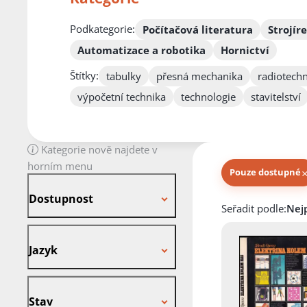
Podkategorie:
Počítačová literatura
Strojír
Automatizace a robotika
Hornictví
Štítky:
tabulky
přesná mechanika
radiotechn
výpočetní technika
technologie
stavitelství
Kategorie nově najdete v
horním menu
Pouze dostupné
Dostupnost
Dostupnost
Knihy autora
Seřadit podle:
Jazyk
Jazyk
Stav
Stav