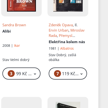
Sandra Brown
Zdeněk Opava
, Il.
Ervín Urban
,
Miroslav
Alibi
Rada
,
Přemysl
Pospíšil
,
Jaroslav Velc
Elektřina kolem nás
2008 |
Ikar
1981 |
Albatros
Stav
Dobrý, zašlá
Stav
Velmi dobrý
obálka
3
7
č
99 Kč – 119 Kč
119 Kč – 799 Kč