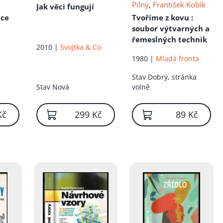
Pilný
,
František Kobík
Jak věci fungují
nce
Tvoříme z kovu
:
soubor výtvarných a
řemeslných technik
2010 |
Svojtka & Co
1980 |
Mladá fronta
Stav
Dobrý, stránka
Stav
Nová
volně
Kč
299 Kč
89 Kč