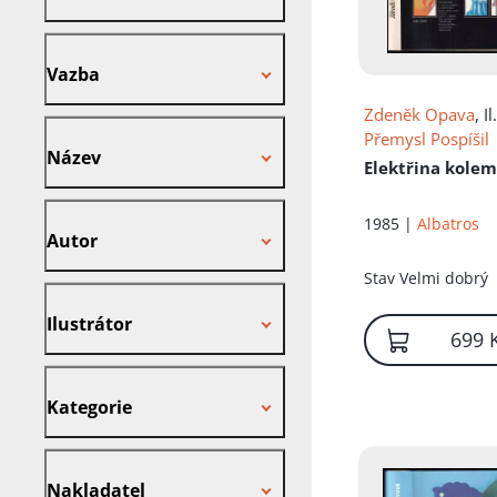
Vazba
Vazba
Zdeněk Opava
, Il
Název
Přemysl Pospíšil
Název
Elektřina kolem
Autor
1985 |
Albatros
Autor
Stav
Velmi dobrý
Ilustrátor
Ilustrátor
699 
Kategorie
Kategorie
Nakladatel
Nakladatel