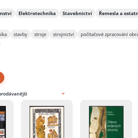
enství
Elektrotechnika
Stavebnictví
Řemesla a ostatn
ika
stavby
stroje
strojnictví
počítačové zpracování obr
×