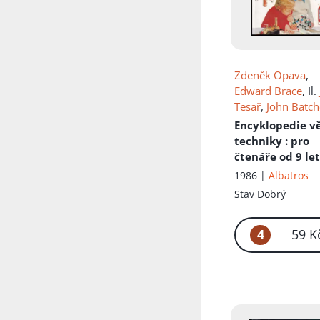
Zdeněk Opava
,
Edward Brace
, Il.
Tesař
,
John Batch
Př.
Marie Žáková
Encyklopedie v
techniky
: pro
čtenáře od 9 le
1986 |
Albatros
Stav
Dobrý
4
59 K