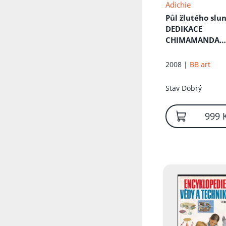
Adichie
Půl žlutého slu
DEDIKACE
CHIMAMANDA
NGOZI ADICHIE
2008 |
BB art
Stav
Dobrý
999 