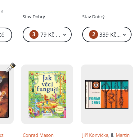
technické literatury
íku!
 s
Stav
Dobrý
Stav
Dobrý
3
2
79 Kč – 89 Kč
339 Kč – 369 K
Kč
zi
Conrad Mason
Jiří Konvička
, Il.
Martin