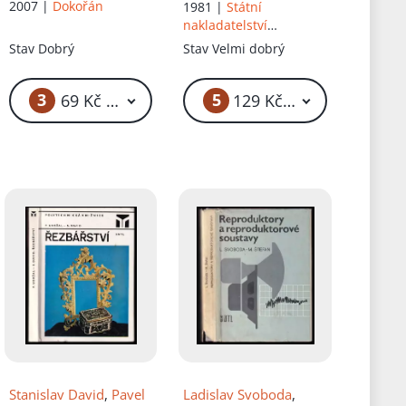
strojnických
2007 |
Dokořán
1981 |
Státní
nakladatelství
technické literatury
Stav
Dobrý
Stav
Velmi dobrý
3
5
č
69 Kč – 79 Kč
129 Kč – 249 Kč
Stanislav David
,
Pavel
Ladislav Svoboda
,