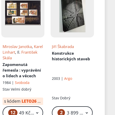
Miroslav Janotka
,
Karel
Jiří Škabrada
Linhart
, Il.
František
Konstrukce
Skála
historických staveb
Zapomenutá
řemesla
: vyprávění
o lidech a věcech
2003 |
Argo
1984 |
Svoboda
Stav
Velmi dobrý
Stav
Dobrý
s kódem
LETO26
od:
34 Kč
12
2
49 Kč – 59 Kč
3 899 Kč – 4 299 Kč