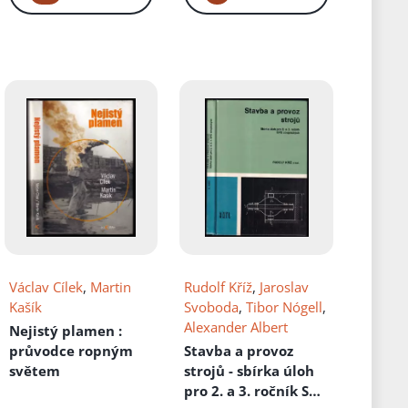
Václav Cílek
,
Martin
Rudolf Kříž
,
Jaroslav
Kašík
Svoboda
,
Tibor Nógell
,
Alexander Albert
Nejistý plamen
:
průvodce ropným
Stavba a provoz
světem
strojů - sbírka úloh
pro 2. a 3. ročník SPŠ