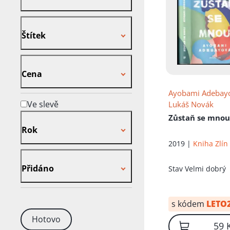
Štítek
Štítek
Cena
Cena
Ayobami Adebay
Ve slevě
Lukáš Novák
Rok
Zůstaň se mno
Rok
2019 |
Kniha Zlín
Přidáno
Přidáno
Stav
Velmi dobrý
s kódem
LETO
Hotovo
59 