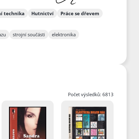
í technika
Hutnictví
Práce se dřevem
azu
strojní součásti
elektronika
Počet výsledků: 6813