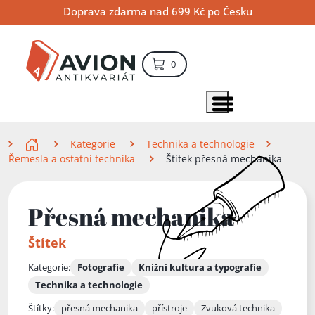
Přejít
Přejít
Přejít
Doprava zdarma nad 699 Kč po Česku
na
na
na
hlavní
hlavní
vyhledávání
obsah
navigaci
položek – košík
0
Vyhledávání
hledat
Zobrazit položky menu
Zde se nacházíte
Kategorie
Technika a technologie
Řemesla a ostatní technika
Štítek přesná mechanika
Přesná mechanika
Štítek
Kategorie:
Fotografie
Knižní kultura a typografie
Technika a technologie
Štítky:
přesná mechanika
přístroje
Zvuková technika