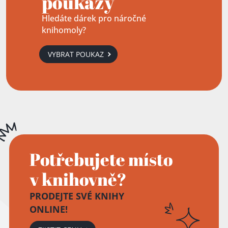
poukazy
Hledáte dárek pro náročné
knihomoly?
VYBRAT POUKAZ
Potřebujete místo
v knihovně?
PRODEJTE SVÉ KNIHY
ONLINE!