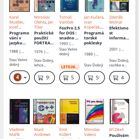
u
Karel
Miroslav
Tomáš
Jan Kučera
,
Zdeněk
Mueller
,
Olehla
,
Jan
Vaníček
Ivan
Molnár
Josef
Tišer
Kopeček
,
FoxPro 2.5
Efektivno
Jinoch
,
Il.
Vladimír
Programo
Praktické
for DOS
:
Programá
st
Josef
Renčín
vání v
použití
snadno a
torské
informač
Vogel
,
jazyku
FORTRAN
rychle
poklesky
ních
1993 |
Karel
Pascal
:
U
systémů
Grada
Stav
Velmi
2001 |
1988 |
Müller
1976 |
Celostátn
dobrý
Grada
1989 |
Státní
Nakladatels
í
Mladá
Stav
Velmi
Stav
Dobrý,
Stav
Dobrý,
nakladatels
tví dopravy
vysokoško
fronta
dobrý
lehce
Stav
Dobrý
razítka a
tví
a spojů
LETO26
:
41 Kč
lská
opotřebená
polepky z
technické
příručka
obálka
knihovny
literatury
4
49 Kč – 69 Kč
99 Kč
59 Kč
59 Kč
49 Kč
pro
vysoké
školy
technické
ho směru
Vladimír
Mark
Emil
Miroslav
Jiří Zikeš
Mařík
Andrews
Kollert
Valenz
Používám