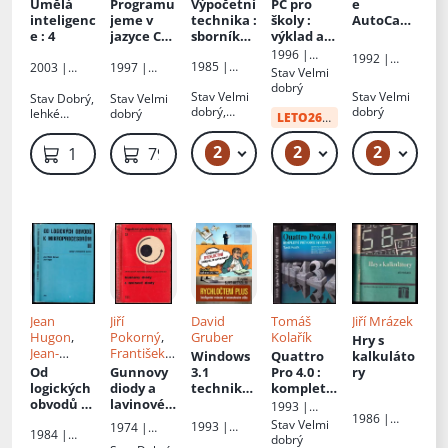
Umělá
Programu
Výpočetní
PC pro
e
inteligenc
jeme v
technika
:
školy
:
AutoCad
e
: 4
jazyce C
sborník
výklad a
Release
++
přednáše
cvičení
10 a
1996 |
1992 |
1985 |
k - [Díl] 2
Release
2003 |
1997 |
Kopp
Stav
Velmi
Kopp
Státní
Academia
Computer
11
dobrý
nakladatels
Stav
Velmi
Stav
Velmi
Press
Stav
Dobrý,
Stav
Velmi
tví
dobrý,
dobrý
lehké
dobrý
LETO26
od:
34 Kč
technické
Označení
oděrky
literatury
technické
2
2
2
49 Kč
49 Kč
99
1 149 Kč
79 Kč
knihovny
Jean
Jiří
David
Tomáš
Jiří Mrázek
Hugon
,
Pokorný
,
Gruber
Kolařík
Hry s
Jean-
František
Windows
Quattro
kalkuláto
Michel
Jelínek
,
Od
Gunnovy
3.1
Pro 4.0
:
ry
Bernard
,
Karel
logických
diody a
techniky
kompletn
Př.
Kieslich
obvodů k
lavinové
programo
í
1993 |
Vladimír
1986 |
mikropro
diody
vání
průvodce
Grada
Stav
Velmi
1993 |
1974 |
Drábek
,
Státní
1984 |
cesorům
:
systéme
dobrý
Gruber-
Státní