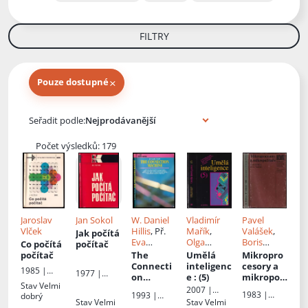
FILTRY
×
Pouze dostupné
Knihy autora
Seřadit podle:
Počet výsledků: 179
Jaroslav
Jan Sokol
W. Daniel
Vladimír
Pavel
Vlček
Hillis
, Př.
Mařík
,
Valášek
,
Jak počítá
Eva
Olga
Boris
Co počítá
počítač
Durďáková
Štěpánkov
Dědina
počítač
The
Umělá
Mikropro
,
Pavel
á
,
Jiří
Connecti
inteligenc
cesory a
1985 |
1977 |
Tvrdík
Lažanský
on
e
: (5)
mikropočí
Státní
Státní
Stav
Velmi
Machine -
tače
2007 |
nakladatels
nakladatels
1983 |
1993 |
dobrý
Úvod do
Academia
tví
Stav
Velmi
Stav
Velmi
tví
Státní
Grada