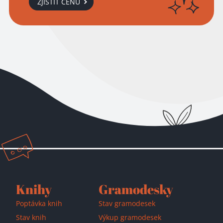
ZJISTIT CENU
Přidáno do košíku!
Knihy
Gramodesky
Poptávka knih
Stav gramodesek
Stav knih
Výkup gramodesek