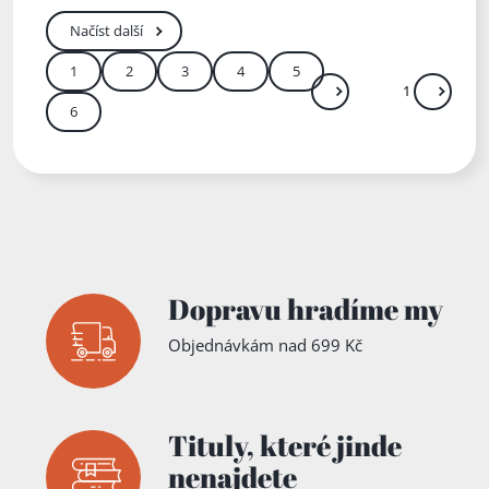
Načíst další
1
2
3
4
5
Další
Přejít
6
Zadejte číslo stránky me
Dopravu hradíme my
Objednávkám nad 699 Kč
Tituly,
které jinde
nenajdete