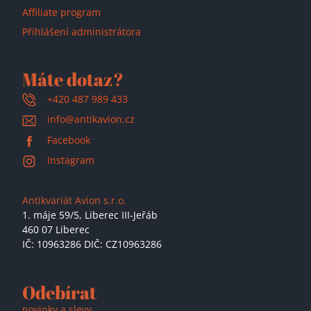
Affiliate program
Přihlášení administrátora
Máte dotaz?
+420 487 989 433
info@antikavion.cz
Facebook
Instagram
Antikvariát Avion s.r.o.
1. máje 59/5,
Liberec III-Jeřáb
460 07 Liberec
IČ: 10963286 DIČ: CZ10963286
Odebírat
novinky a slevy