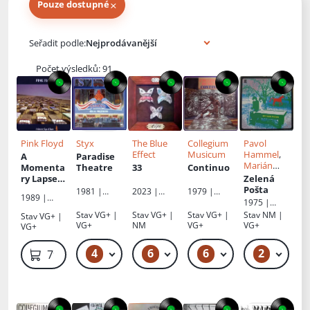
×
Pouze dostupné
Knihy autora
Seřadit podle:
Počet výsledků: 91
Pink Floyd
Styx
The Blue
Collegium
Pavol
Effect
Musicum
Hammel
,
A
Paradise
Marián
Momenta
Theatre
33
Continuo
Varga
ry Lapse
Zelená
Of Reason
Pošta
1981 |
2023 |
1979 |
1989 |
Supraphon
,
Supraphon
Opus
1975 |
Supraphon
,
A&M
Opus
Stav
VG+ |
Stav
VG+ |
Stav
VG+ |
Stav
NM |
Stav
VG+ |
EMI
Records
VG+
NM
VG+
VG+
VG+
4
6
6
2
199 Kč
499 Kč – 599 Kč
199 Kč – 399 Kč
799 Kč