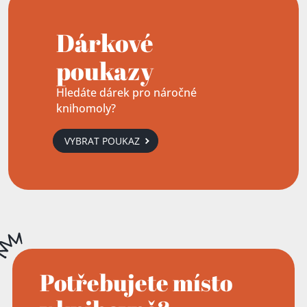
Dárkové
poukazy
Hledáte dárek pro náročné
knihomoly?
VYBRAT POUKAZ
Potřebujete místo