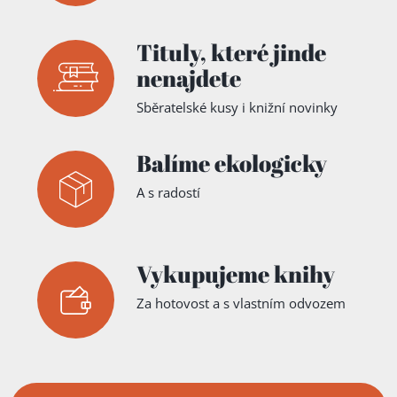
Tituly,
které jinde
nenajdete
Sběratelské kusy i knižní novinky
Balíme ekologicky
A s radostí
Vykupujeme knihy
Za hotovost a s vlastním odvozem