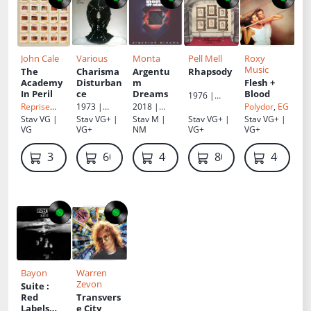
John Cale
Various
Monta
Pell Mell
Roxy
Music
The
Charisma
Argentu
Rhapsody
Academy
Disturban
m
Flesh +
In Peril
ce
Dreams
Blood
1976 |
Venus (3)
Reprise
1973 |
2018 |
Polydor
,
EG
Records
Charisma
Orbis
,
Stav
VG |
Stav
VG+ |
Stav
M |
Stav
VG+ |
Stav
VG+ |
Kosmic City
VG
VG+
NM
VG+
VG+
300 Kč
600 Kč
400 Kč
800 Kč
400 Kč
Bayon
Warren
Zevon
Suite
:
Red
Transvers
Labels
e City