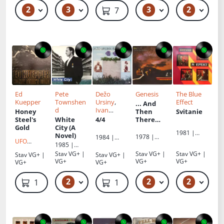
2
3
3
2
399 Kč
99 Kč – 199 Kč
399 Kč – 599 Kč
799 Kč
Ed
Pete
Dežo
Genesis
The Blue
Kuepper
Townshen
Ursiny
,
Effect
... And
d
Ivan
Honey
Then
Svitanie
Štrpka
Steel's
White
4/4
There
Gold
City (A
Were
1981 |
Novel)
Three...
:
1978 |
1984 |
Opus
UFO
Gatefold
Charisma
1985 |
Opus
RECORDS
Vinyl
ATCO
Stav
VG+ |
Stav
VG+ |
Stav
VG+ |
Stav
VG+ |
Stav
VG+ |
Records
VG+
VG+
VG+
VG+
VG+
2
2
2
299 Kč – 399 Kč
399 Kč – 499 Kč
1 500 Kč
1 000 Kč