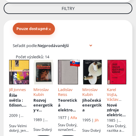
FILTRY
×
Pouze dostupné
Knihy autora
Seřadit podle:
Počet výsledků: 14
Jill Jonnes
Miroslav
Ladislav
Miroslav
Karel
Kubín
Reiss
Kubín
Vojta
,
Říše
Václav
světla
:
Rozvoj
Teoretick
Jihočeská
Babšický
,
Edison,
energetik
á
energetik
Nové
Zdzisław
Tesla,
y v
elektroen
a
zdroje
Celiński
,
Westingh
Českoslov
ergetika
:
elektrick
2009 |
1977 |
Alfa
Př.
ouse a
ensku
I
é energie
1989 |
Academia
1995 |
Jih
1985 |
Stanislav
závod o
: Pro 2.
České
Státní
Stav
Dobrý,
Stav
Velmi
Stav
Dobrý,
Vojtásek
energetické
elektrifik
ročník
nakladatels
Stav
Dobrý
označení
dobrý, jen
Stav
Dobrý
razítka a
závody
aci světa
SOU - Díl 1
tví
technické
minimální
polepky z