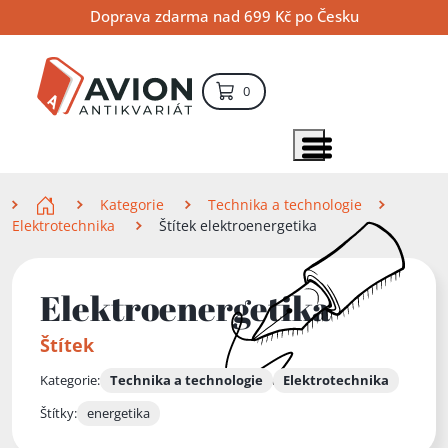
Přejít
Přejít
Přejít
Doprava zdarma nad 699 Kč po Česku
na
na
na
hlavní
hlavní
vyhledávání
obsah
navigaci
položek – košík
0
Vyhledávání
hledat
Zobrazit položky menu
Zde se nacházíte
Kategorie
Technika a technologie
Elektrotechnika
Štítek elektroenergetika
Elektroenergetika
Štítek
Kategorie:
Technika a technologie
Elektrotechnika
Štítky:
energetika