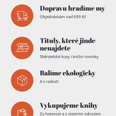
stupně)
Dopravu hradíme my
pro
pracující
:
učeb.
Objednávkám nad 699 Kč
text
Tituly,
které jinde
nenajdete
Sběratelské kusy i knižní novinky
Balíme ekologicky
A s radostí
Vykupujeme knihy
Za hotovost a s vlastním odvozem