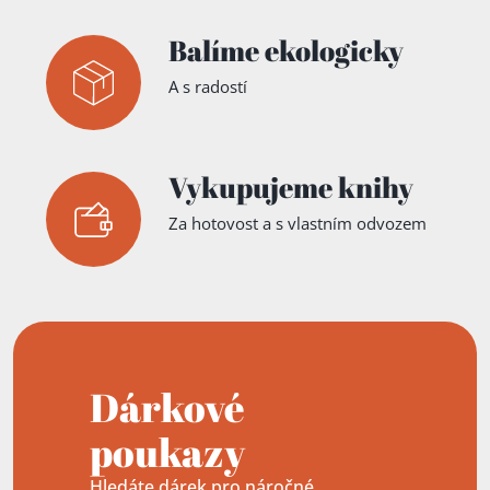
Balíme ekologicky
A s radostí
Vykupujeme knihy
Za hotovost a s vlastním odvozem
Dárkové
poukazy
Hledáte dárek pro náročné