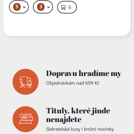
dřevin a
5
3
189 Kč – 259 Kč
419 Kč – 499 Kč
699 Kč
kus života
Dopravu hradíme my
Objednávkám nad 699 Kč
Tituly,
které jinde
nenajdete
Sběratelské kusy i knižní novinky