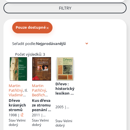
FILTRY
×
Pouze dostupné
Knihy autora
Seřadit podle:
Počet výsledků: 3
Dřevo
:
Martin
Martin
historický
Patřičný
, Il.
Patřičný
,
lexikon :
Vladimír
Bedřich
[tradice z
Svoboda
Ludvík
, Il.
Dřevo
Kus dřeva
pohledu
Martin
krásných
ze stromu
dneška
2005 |
Patřičný
,
stromů
poznání
:
Grada
Bedřich
dva muži
1998 |
IŽ
2011 |
Ludvík
a jeden
Česká
Stav
Velmi
Stav
Velmi
Stav
Velmi
televizní
televize
dobrý
dobrý
dobrý
seriál, 43