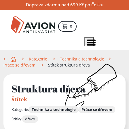
Přejít
Přejít
Přejít
Doprava zdarma nad 699 Kč po Česku
na
na
na
hlavní
hlavní
vyhledávání
obsah
navigaci
položek – košík
0
Vyhledávání
hledat
Zobrazit položky menu
Zde se nacházíte
Kategorie
Technika a technologie
Práce se dřevem
Štítek struktura dřeva
Struktura dřeva
Štítek
Kategorie:
Technika a technologie
Práce se dřevem
Štítky:
dřevo