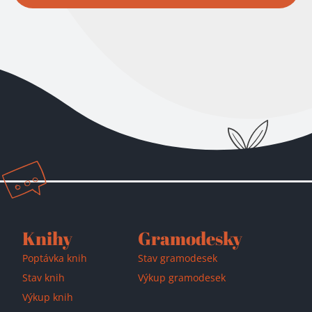
Přidáno do košíku!
Knihy
Gramodesky
Poptávka knih
Stav gramodesek
Stav knih
Výkup gramodesek
Výkup knih