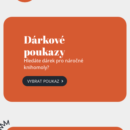
Dárkové
poukazy
Hledáte dárek pro náročné
knihomoly?
VYBRAT POUKAZ