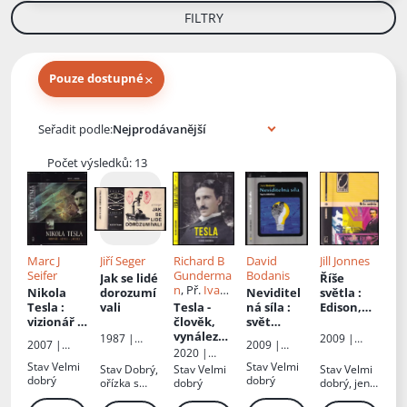
FILTRY
×
Pouze dostupné
Knihy autora
Seřadit podle:
Počet výsledků: 13
Marc J
Jiří Seger
Richard B
David
Jill Jonnes
Seifer
Gunderma
Bodanis
Jak se lidé
Říše
n
, Př.
Ivana
Nikola
dorozumí
Neviditel
světla
:
Rybecká
Tesla
:
vali
Tesla -
ná síla
:
Edison,
vizionář -
člověk,
svět
Tesla,
génius -
vynálezce
elektřiny
Westingh
1987 |
2009 |
2007 |
2009 |
čaroděj
a věk
ouse a
Albatros
Academia
2020 |
Triton
Dokořán
elektřiny
závod o
Euromedia
Stav
Velmi
Stav
Velmi
Stav
Dobrý,
Stav
Velmi
Stav
Velmi
elektrifik
Group
dobrý
dobrý
ořízka s
dobrý
dobrý, jen
aci světa
flíčky
minimální