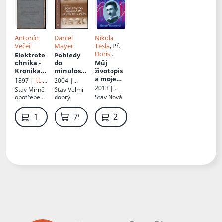
Antonín
Daniel
Nikola
Večeř
Mayer
Tesla
, Př.
Doris
Elektrote
Pohledy
Hrušová
chnika -
do
Můj
Kronika
minulosti
životopis
práce,
elektrote
a moje
1897 |
I.L.
2004 |
osvěty,
chniky
:
vynálezy
Kober
Kopp
2013 |
Stav
Mírně
Stav
Velmi
průmyslu
objevy,
Dialog
opotřebená
dobrý
Stav
Nová
a nálezův
myšlenky,
, obálka s
VIII.
vynálezy,
fleky, zašlé
1 499 Kč
799 Kč
219 Kč
osobnosti
stránky,
kompletní