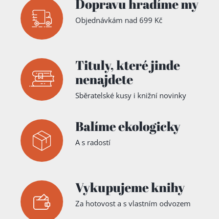
Dopravu hradíme my
Objednávkám nad 699 Kč
Tituly,
které jinde
nenajdete
Sběratelské kusy i knižní novinky
Balíme ekologicky
A s radostí
Vykupujeme knihy
Za hotovost a s vlastním odvozem