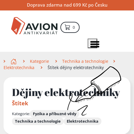
Přejít
Přejít
Přejít
Doprava zdarma nad 699 Kč po Česku
na
na
na
hlavní
hlavní
vyhledávání
obsah
navigaci
položek – košík
0
Vyhledávání
hledat
Zobrazit položky menu
Zde se nacházíte
Kategorie
Technika a technologie
Elektrotechnika
Štítek dějiny elektrotechniky
Dějiny elektrotechniky
Štítek
Kategorie:
Fyzika a příbuzné vědy
Technika a technologie
Elektrotechnika