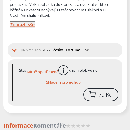
pošťácká a Velká pohádka doktorská… a dvě krátké, které
běžně v Devateru nebývají: O začarovaném tulákovi a O
šťastném chalupníkovi.
Zobrazit vše
2022 · česky · Fortuna Libri
JINÁ VYDÁNÍ
Stav
knižní blok volně
Mírně opotřebená
více informací
Skladem pro e-shop
79 Kč
Informace
Komentáře