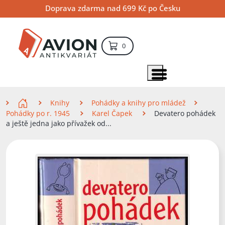
Přejít
Přejít
Přejít
Doprava zdarma nad 699 Kč po Česku
na
na
na
hlavní
hlavní
vyhledávání
obsah
navigaci
položek – košík
0
Vyhledávání
hledat
Zobrazit položky menu
Zde se nacházíte
Knihy
Pohádky a knihy pro mládež
Pohádky po r. 1945
Karel Čapek
Devatero pohádek
a ještě jedna jako přívažek od...