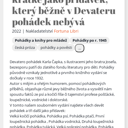
který běžně v Devateru
pohádek nebývá
2022 | Nakladatelství
Fortuna Libri
Pohádky a knihy pro mládež
Pohádky po r. 1945
česká próza
pohádky a pověsti
...
Devatero pohádek Karla Čapka, s ilustracemi jeho bratra Josefa,
bezesporu patří do zlatého fondu literatury pro děti. Pohádky
původně vznikaly jednotlivě a prvního knižního vydání se
dočkaly v roce 19
32.
Autor s milým a vřelým humorem, pomocí pohádkových
příběhů, objasňuje různé jevy běžného života a vysvětlí nám
spoustu faktů ze psí a kočičí říše či tajemství profese pošťácké,
loupežnické, vodnické i doktorské.
V tomto našem souborném vydání najdete všech devět
pohádek a tři další jako přídavek:
Velká kočičí pohádka, Pohádka psí, Pohádka ptačí, První
loupežnická pohádka , Pohádka vodnická, Druhá loupežnická
pohádka, Pohádka tulácká, Velká policejní pohádka, Pohádka