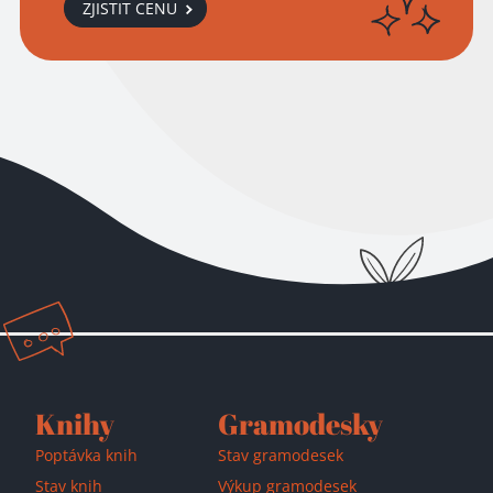
ZJISTIT CENU
Knihy
Gramodesky
Poptávka knih
Stav gramodesek
Stav knih
Výkup gramodesek