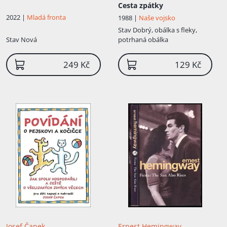
Cesta zpátky
2022 |
Mladá fronta
1988 |
Naše vojsko
Stav
Dobrý, obálka s fleky,
Stav
Nová
potrhaná obálka
249 Kč
129 Kč
Josef Čapek
Ernest Hemingway