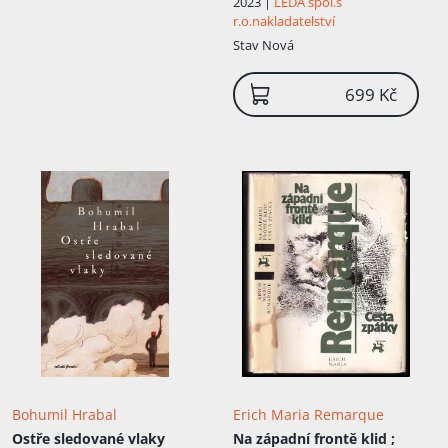
2023 |
LEDA spol.s
r.o.nakladatelství
Stav
Nová
699 Kč
Bohumil Hrabal
Erich Maria Remarque
Ostře sledované vlaky
Na západní frontě klid ;