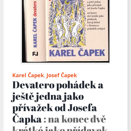
Karel Čapek
Josef Čapek
,
Devatero pohádek a
ještě jedna jako
přívažek od Josefa
Čapka
: na konec dvě
krátké jako přídavek,