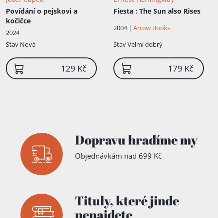
Povídání o pejskovi a
Fiesta
: The Sun also Rises
kočičce
2004 |
Arrow Books
2024
Stav
Nová
Stav
Velmi dobrý
129 Kč
179 Kč
Přidáno do košíku!
Dopravu hradíme my
Objednávkám nad 699 Kč
Tituly,
které jinde
nenajdete