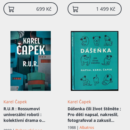
699 Kč
1 499 Kč
Karel Čapek
Karel Čapek
R.U.R
: Rossumovi
Dášenka čili život štěněte ;
univerzální roboti :
Pro děti napsal, nakreslil,
kolektivní drama o
fotografoval a zakusil
vstupní komedii a třech
Karel Čapek
1988 |
Albatros