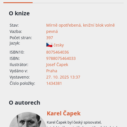
O knize
Stav:
Mírně opotřebená, knižní blok volně
Vazba:
pevná
Počet stran:
397
Jazyk:
česky
ISBN10:
8075464036
ISBN:
9788075464033
Ilustrátor:
Josef Čapek
Vydáno v:
Praha
Vystaveno:
27. 10. 2025 13:37
Číslo položky:
1434381
O autorech
Karel Čapek
Karel Čapek byl český spisovatel,