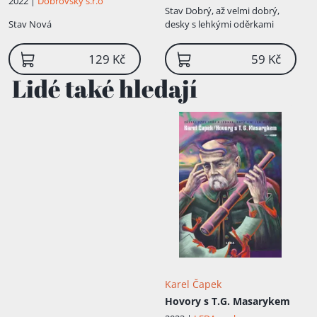
2022 |
Dobrovský s.r.o
dějstvích
Stav
Dobrý, až velmi dobrý,
Stav
Nová
desky s lehkými oděrkami
129 Kč
59 Kč
Lidé také hledají
Karel Čapek
Hovory s T.G. Masarykem