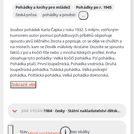
Pohádky a knihy pro mládež
Pohádky po r. 1945
česká próza
pohádky a pověsti
...
Soubor pohádek Karla Čapka z roku 1932. S milým, vstřícným
humorem autor pomocí pohádkových příběhů objasňuje
spoustu jevů běžného života a popisuje, co se děje ve chvílích a
na místech, kam se člověk
málokdy dostane. Dozvíte se spoustu
faktů z psí a kočičí říše nebo z mnoha lidských profesí. Kniha
obsahuje tyto pohádky: Velká kočičí pohádka, Psí pohádka,
Pohádka ptačí, První loupežnická, Pohádka vodnická, Druhá
loupežnická pohádka, Tulácká pohádka, Velká policejní
pohádka, Pošťácká pohádka, Velká pohádka doktorská.
Zobrazit vše
1964 · česky · Státní nakladatelství dětské knihy
JINÁ VYDÁNÍ
Stav
bez obálky
Mírně opotřebená