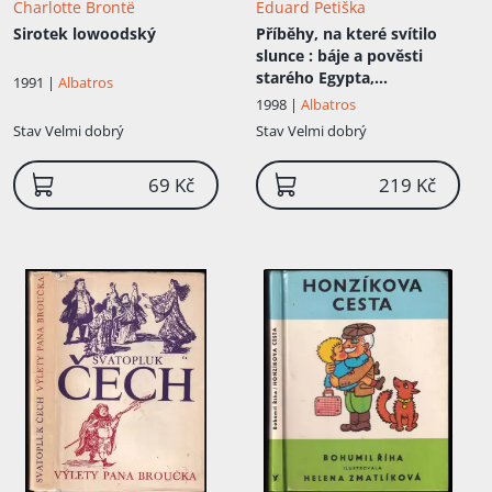
Charlotte Brontë
Eduard Petiška
Sirotek lowoodský
Příběhy, na které svítilo
slunce
: báje a pověsti
starého Egypta,
1991 |
Albatros
Mezopotámie a Izraele
1998 |
Albatros
Stav
Velmi dobrý
Stav
Velmi dobrý
69 Kč
219 Kč