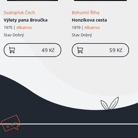
Svatopluk Čech
Bohumil Říha
Výlety pana Broučka
Honzíkova cesta
1975 |
Albatros
1979 |
Albatros
Stav
Dobrý
Stav
Dobrý
49 Kč
59 Kč