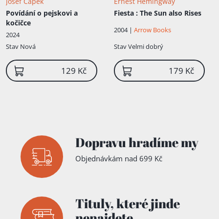
Josef Čapek
Ernest Hemingway
Povídání o pejskovi a
Fiesta
: The Sun also Rises
kočičce
2004 |
Arrow Books
2024
Stav
Nová
Stav
Velmi dobrý
129 Kč
179 Kč
Dopravu hradíme my
Objednávkám nad 699 Kč
Tituly,
které jinde
nenajdete