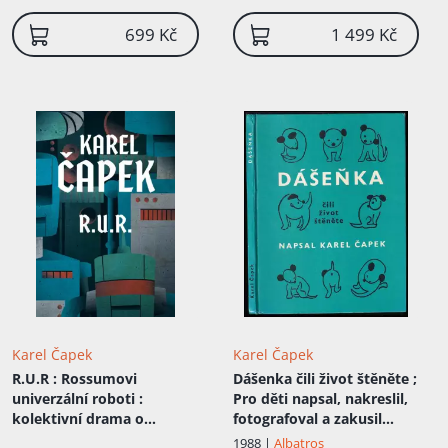
699 Kč
1 499 Kč
Karel Čapek
Karel Čapek
R.U.R
: Rossumovi
Dášenka čili život štěněte ;
univerzální roboti :
Pro děti napsal, nakreslil,
kolektivní drama o
fotografoval a zakusil
vstupní komedii a třech
Karel Čapek
1988 |
Albatros