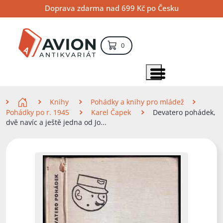
Přejít
Přejít
Přejít
Doprava zdarma nad 699 Kč po Česku
na
na
na
hlavní
hlavní
vyhledávání
obsah
navigaci
položek – košík
0
Vyhledávání
hledat
Zobrazit položky menu
Zde se nacházíte
Knihy
Pohádky a knihy pro mládež
Pohádky po r. 1945
Karel Čapek
Devatero pohádek,
dvě navíc a ještě jedna od Jo...