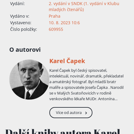
Vydání:
2. vydání v SNDK (1. vydání v Klubu
mladých čtenářů)
Vydáno v:
Praha
Vystaveno:
10. 8. 2023 10:6
Číslo položky:
609955
O autorovi
Karel Čapek
Karel Čapek byl český spisovatel,
intelektuál, novinář, dramatik, překladatel
a amatérský fotograf. Byl mladší bratr
malíře a spisovatele Josefa Čapka . Narodil
se v Malých Svatoňovicích v rodině
venkovského lékaře MUDr. Antonína
Čapka. Matka sbírala slovesný folklor. S
rodiči se brzy přestěhoval do Úpice, kde
Více od autora
byl v místním kostele 13. ledna 1890
pokřtěn. V Úpici také absolvoval základní
školu Na Blahovce, která byla později, po
Další knihy autora Karel
Karlově smrti, přejmenována na Základní