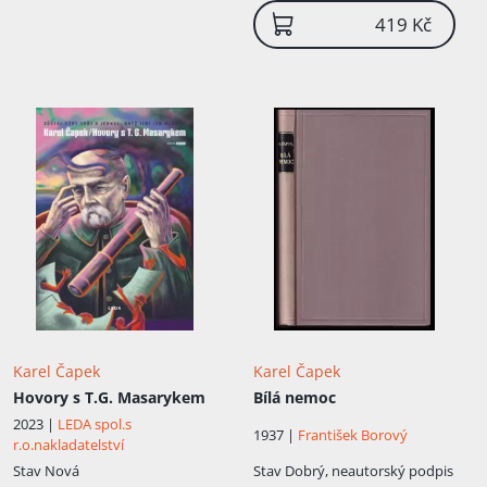
v několika denících a časopisech:
419 Kč
v Národních listech , v týdeníku Nebojsa
a v Lidových novinách . Z Národních listů
odešel v roce 1921 na protest proti
vyloučení svého bratra z redakce a proti
politickému směřování listu, které vnímal
jako zaměřené proti prvnímu
československému prezidentovi Tomáši
Garrigue Masarykovi. V letech 1921–1923
byl dramaturgem i režisérem
Vinohradského divadla. V letech 1925–
1933 byl prvním předsedou
československého odboru PEN klubu.
Karel Čapek a jeho bratr Josef byli zhruba
od roku 1925 aktéry pravidelného
pátečního...
Karel Čapek
Karel Čapek
Hovory s T.G. Masarykem
Bílá nemoc
2023 |
LEDA spol.s
1937 |
František Borový
r.o.nakladatelství
Stav
Nová
Stav
Dobrý, neautorský podpis