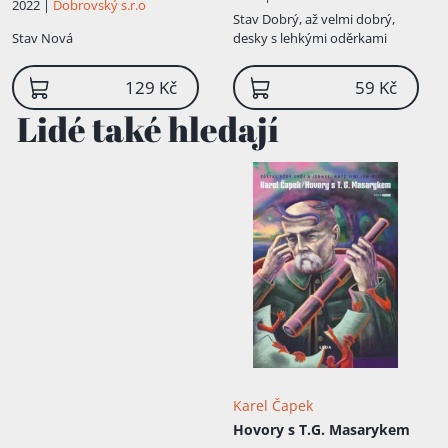
2022 |
Dobrovský s.r.o
dějstvích
Stav
Dobrý, až velmi dobrý,
Stav
Nová
desky s lehkými oděrkami
129 Kč
59 Kč
Lidé také hledají
Karel Čapek
Hovory s T.G. Masarykem