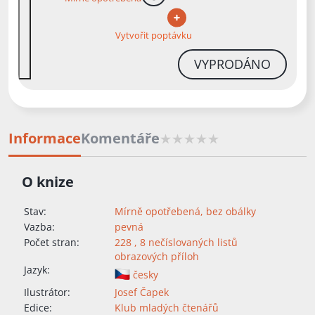
více informací
Vytvořit poptávku
VYPRODÁNO
Informace
Komentáře
O knize
Stav:
Mírně opotřebená, bez obálky
Vazba:
pevná
Počet stran:
228 , 8 nečíslovaných listů
obrazových příloh
Jazyk:
česky
Ilustrátor:
Josef Čapek
Edice:
Klub mladých čtenářů