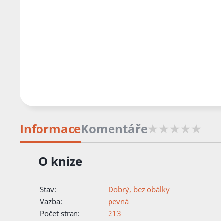
Informace
Komentáře
O knize
Stav:
Dobrý, bez obálky
Vazba:
pevná
Počet stran:
213