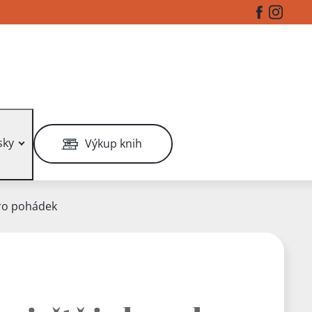
Facebook
Instag
sky
Výkup knih
ro pohádek