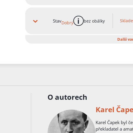
Stav
Sklad
bez obálky
Dobrý
více informací
Další va
O autorech
Karel Čap
Karel Čapek byl český spisovatel, intelektuál, novinář, dramatik,
překladatel a amat