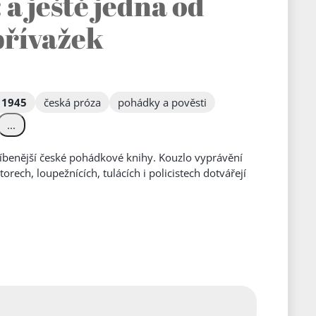
: a ještě jedna od
přívažek
 1945
česká próza
pohádky a pověsti
...
íbenější české pohádkové knihy. Kouzlo vyprávění
orech, loupežnících, tulácích i policistech dotvářejí