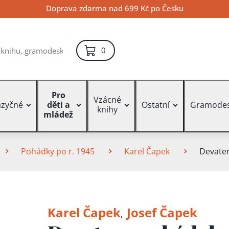
Doprava zdarma nad 699 Kč po Česku
položek – košík
0
Pro
Vzácné
azyčné
děti a
Ostatní
Gramode
knihy
mládež
Pohádky po r. 1945
Karel Čapek
Devate
Karel Čapek
Josef Čapek
,