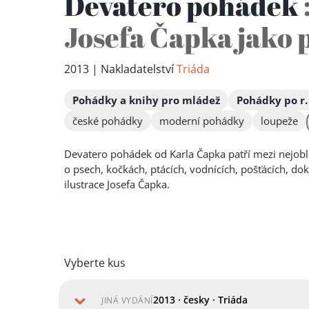
Devatero pohádek
Josefa Čapka jako 
2013 | Nakladatelství
Triáda
Pohádky a knihy pro mládež
Pohádky po r.
české pohádky
moderní pohádky
loupeže
Devatero pohádek od Karla Čapka patří mezi nejobl
o psech, kočkách, ptácích, vodnících, pošťácích, dokt
ilustrace Josefa Čapka.
Vyberte kus
2013 · česky · Triáda
JINÁ VYDÁNÍ