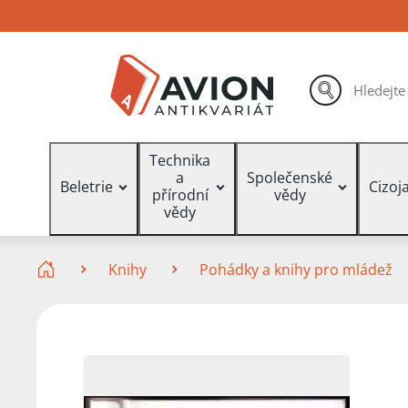
Přejít
Přejít
Přejít
na
na
na
hlavní
hlavní
vyhledávání
obsah
navigaci
hledat
Vyhledávání
Technika
a
Společenské
Beletrie
Cizoj
přírodní
vědy
vědy
Zde se nacházíte
Knihy
Pohádky a knihy pro mládež