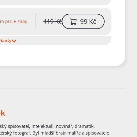
99 Kč
119 Kč
em pro e-shop
rianty
ek
érský fotograf. Byl mladší bratr malíře a spisovatele