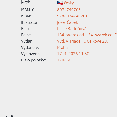
Jazyk:
česky
ISBN10:
8074740706
ISBN:
9788074740701
Ilustrátor:
Josef Čapek
Editor:
Lucie Bartoňová
Edice:
134. svazek ed. 134. svazek ed. D
Vydání:
Vyd. v Triádě 1., Celkově 23.
Vydáno v:
Praha
Vystaveno:
17. 4. 2026 11:50
Číslo položky:
1706565