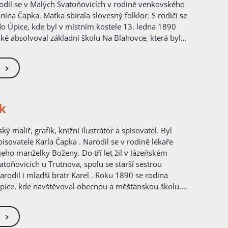
rodil se v Malých Svatoňovicích v rodině venkovského
ína Čapka. Matka sbírala slovesný folklor. S rodiči se
do Úpice, kde byl v místním kostele 13. ledna 1890
aké absolvoval základní školu Na Blahovce, která byla
ě smrti, přejmenována na Základní školu bratří
val na gymnáziu v Hradci Králové, odkud musel po
nizovaného protirakouského spolku přestoupit na
 Roku 1915 ukončil studium na Filosofické
 Karlovy v Praze a získal doktorát. V letech 1910–1911
 studijním pobytu v Paříži a v Berlíně. Karel Čapek
k
let Bechtěrevovou nemocí, což je chronické zánětlivé
vším páteřních obratlů. Pro svou nemoc nebyl
ké armády a nemusel proto bojovat v první světové
isovatele Karla Čapka . Narodil se v rodině lékaře
touto válkou a jejími následky velmi ovlivněn. Po
jeho manželky Boženy. Do tří let žil v lázeňském
átce působil jako vychovatel v šlechtické rodině;
toňovicích u Trutnova, spolu se starší sestrou
domácím učitelem Prokopa Lažanského na zámku
arodil i mladší bratr Karel . Roku 1890 se rodina
atel však údajně působil pouze tři měsíce, a brzy
de navštěvoval obecnou a měšťanskou školu.
ě. Stal se redaktorem v několika denících a
prospíval, i když výtvarné nadání se mu nedalo upřít.
h listech , v týdeníku Nebojsa a v Lidových
a německou dvouletou odbornou školu tkalcovskou ve
ních listů odešel v roce 1921 na protest proti
 absolvování v roce 1903 pracoval rok jako dělník v