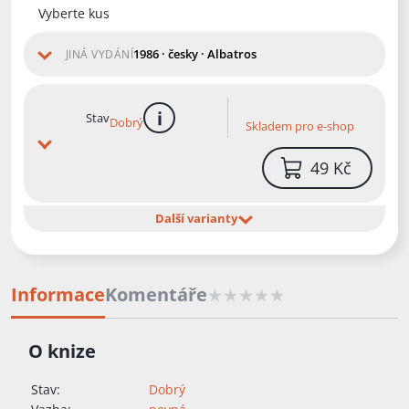
Vyberte kus
1986 · česky · Albatros
JINÁ VYDÁNÍ
Stav
Dobrý
Skladem pro e-shop
více informací
49 Kč
Další varianty
Informace
Komentáře
O knize
Stav:
Dobrý