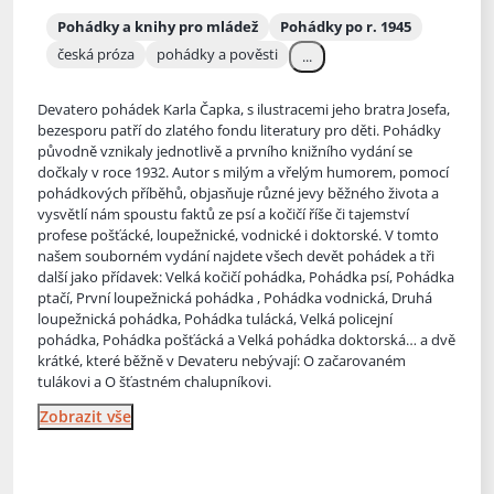
Pohádky a knihy pro mládež
Pohádky po r. 1945
česká próza
pohádky a pověsti
...
Devatero pohádek Karla Čapka, s ilustracemi jeho bratra Josefa,
bezesporu patří do zlatého fondu literatury pro děti. Pohádky
původně vznikaly jednotlivě a prvního knižního vydání se
dočkaly v roce 19
32. Autor s milým a vřelým humorem, pomocí
pohádkových příběhů, objasňuje různé jevy běžného života a
vysvětlí nám spoustu faktů ze psí a kočičí říše či tajemství
profese pošťácké, loupežnické, vodnické i doktorské. V tomto
našem souborném vydání najdete všech devět pohádek a tři
další jako přídavek: Velká kočičí pohádka, Pohádka psí, Pohádka
ptačí, První loupežnická pohádka , Pohádka vodnická, Druhá
loupežnická pohádka, Pohádka tulácká, Velká policejní
pohádka, Pohádka pošťácká a Velká pohádka doktorská… a dvě
krátké, které běžně v Devateru nebývají: O začarovaném
tulákovi a O šťastném chalupníkovi.
Zobrazit vše