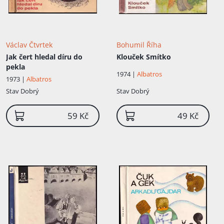
Václav Čtvrtek
Bohumil Říha
Jak čert hledal díru do
Klouček Smítko
pekla
1974 |
Albatros
1973 |
Albatros
Stav
Dobrý
Stav
Dobrý
59 Kč
49 Kč