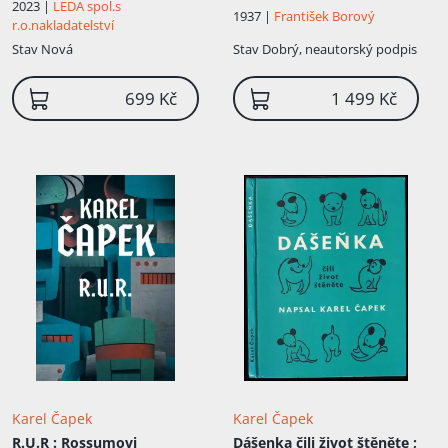
2023 |
LEDA spol.s
1937 |
František Borový
r.o.nakladatelství
Stav
Nová
Stav
Dobrý, neautorský podpis
699 Kč
1 499 Kč
Karel Čapek
Karel Čapek
R.U.R
: Rossumovi
Dášenka čili život štěněte ;