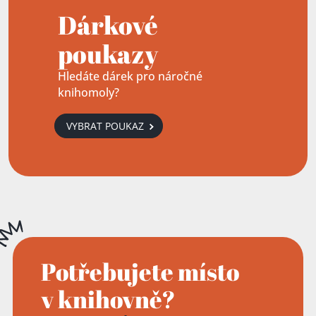
Dárkové
poukazy
Hledáte dárek pro náročné
knihomoly?
VYBRAT POUKAZ
Potřebujete místo
v knihovně?