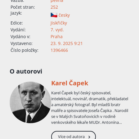
Vazba:
pevná
Počet stran:
252
Jazyk:
česky
Edice:
Jiskřičky
Vydání:
7. vyd.
Vydáno v:
Praha
Vystaveno:
23. 9. 2025 9:21
Číslo položky:
1396466
O autorovi
Karel Čapek
Karel Čapek byl český spisovatel,
intelektuál, novinář, dramatik, překladatel
a amatérský fotograf. Byl mladší bratr
malíře a spisovatele Josefa Čapka . Narodil
se v Malých Svatoňovicích v rodině
venkovského lékaře MUDr. Antonína
Čapka. Matka sbírala slovesný folklor. S
rodiči se brzy přestěhoval do Úpice, kde
Více od autora