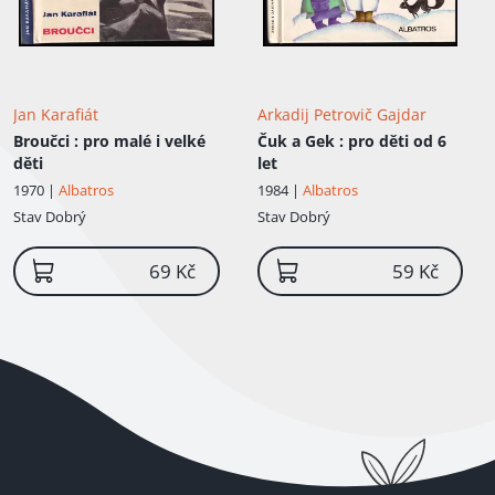
Jan Karafiát
Arkadij Petrovič Gajdar
Broučci
: pro malé i velké
Čuk a Gek
: pro děti od 6
děti
let
1970 |
Albatros
1984 |
Albatros
Stav
Dobrý
Stav
Dobrý
69 Kč
59 Kč