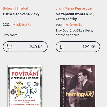
Bohumil Hrabal
Erich Maria Remarque
Ostře sledované vlaky
Na západní frontě klid ;
Cesta zpátky
2022 |
Mladá fronta
1988 |
Naše vojsko
Stav
Dobrý, obálka s fleky,
Stav
Nová
potrhaná obálka
249 Kč
129 Kč