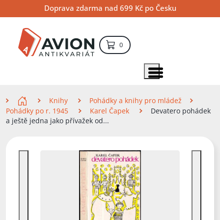
Přejít
Přejít
Přejít
Doprava zdarma nad 699 Kč po Česku
na
na
na
hlavní
hlavní
vyhledávání
obsah
navigaci
položek – košík
0
Vyhledávání
hledat
Zobrazit položky menu
Zde se nacházíte
Knihy
Pohádky a knihy pro mládež
Pohádky po r. 1945
Karel Čapek
Devatero pohádek
a ještě jedna jako přívažek od...