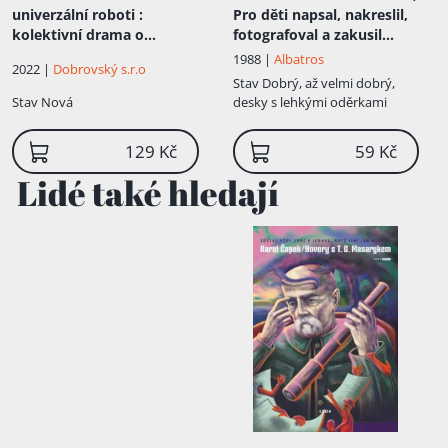
univerzální roboti :
Pro děti napsal, nakreslil,
kolektivní drama o
fotografoval a zakusil
vstupní komedii a třech
Karel Čapek
1988 |
Albatros
2022 |
Dobrovský s.r.o
dějstvích
Stav
Dobrý, až velmi dobrý,
Stav
Nová
desky s lehkými oděrkami
129 Kč
59 Kč
Lidé také hledají