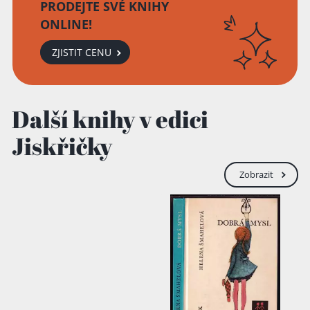
Přidáno do košíku!
PRODEJTE SVÉ KNIHY
ONLINE!
ZJISTIT CENU
Další knihy v edici
Jiskřičky
Zobrazit