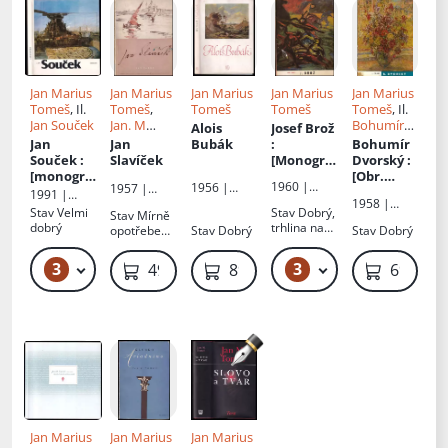
Jan Marius
Jan Marius
Jan Marius
Jan Marius
Jan Marius
Tomeš
, Il.
Tomeš
,
Tomeš
Tomeš
Tomeš
, Il.
Jan Souček
Jan. M
Bohumír
Alois
Josef Brož
Tomeš
Dvorský
Jan
Jan
Bubák
:
Bohumír
Souček
:
Slavíček
[Monogra
Dvorský
:
[monogra
fie]
[Obr.
1960 |
1956 |
1957 |
fie s
monogra
1991 |
Nakladatels
Státní
Nakladatels
1958 |
ukázkami
fie]
Odeon
Stav
Velmi
Stav
Dobrý,
Stav
Mírně
tví
nakladatels
tví
Nakladatels
z
dobrý
trhlina na
opotřebená
Stav
Dobrý
Stav
Dobrý
českoslove
tví krásné
českoslove
tví
malířskéh
obálce
, potrhaná
nských
literatury,
nských
českoslove
o díla]
obálka,
výtvarných
hudby a
výtvarných
nských
3
3
49 Kč – 69 Kč
49 Kč
49 Kč
89 Kč
69 Kč
jinak v
umělců
umění
umělců
výtvarných
pořádku
umělců
Jan Marius
Jan Marius
Jan Marius