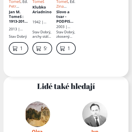
Tomeš
, Ed.
Tomeš
Tomeš
, Ed.
Petr
Zina
Klubko
Vítámvás
Trochová
Jan M.
Ariadnino
Slovo a
Tomeš
:
tvar -
1913-2010
PODPIS
1942 |
: básník,
JAN M.
František
2003 |
2013 |
historik
TOMEŠ
Borový
Torst
Stav
Dobrý,
Stav
Dobrý,
Muzeum
umění,
Stav
Dobrý
archy stále
zkosený
Boskovicka
aviatik
nerozřezan
hřbet,
é
autorská
119 Kč
59 Kč
199 Kč
dedikace,
ořízka s
flíčky
Lidé také hledají
Olga
Ivo