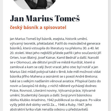
Jan Marius Tomeš
český básník a spisovatel
Jan Marius Tomeš byl básník, esejista, historik umění,
výtvarný teoretik, překladatel. Patřil do meziválečné generace
básníků, která vstoupila do literatury na přelomu 30. a 40. let
20. století. Mezi jeho nejbližší přátele patřili i jeho současníci Jiří
Orten, Ivan Blatný, Josef Kainar, Kamil Bednář a další. Narodil
se v Olomouci, ale dětství prožil ve městě Kunštát, které si
zamiloval a kam se celý život vracel. Jeho otec byl notář a Jan
Marius
část mládí pobýval také v Brně, kde měl možnost vídat
básníka Jiřího Mahena a seznámit se s poezií André Bretona;
také se s velkým nadšením věnoval aviatice. Přispíval často do
novin a časopisů té doby, z nichž některé vycházejí dodnes:
Práce, Rovnost, Literární noviny, Výtvarná práce, Výtvarné
umění, Studentský časopis a další. Svoji první básnickou
sbírku Klubko Ariadnino, 1942 publikoval za okupace. Po válce
vyšly ještě dvě sbírky veršů Za..., 1946 a Ruby, 1947. Jeho
abstraktní lyrika však nenašla odezvu u představitelů