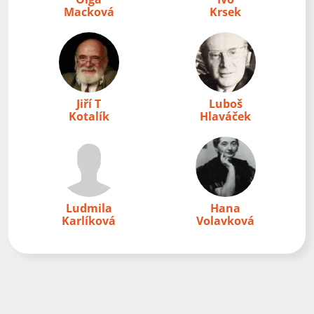
Macková
Krsek
Jiří T
Luboš
Kotalík
Hlaváček
Ludmila
Hana
Karlíková
Volavková