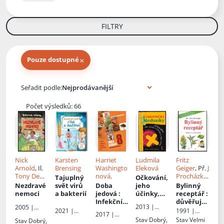
FILTRY
×
Pouze dostupné
Knihy autora
Seřadit podle:
Počet výsledků: 66
Nick
Karsten
Harriet
Ludmila
Fritz
Arnold
, Il.
Brensing
Washingto
Eleková
Geiger
, Př.
J
Tony De
nová,
Procházka
,
Tajuplný
Očkování,
Saulles
, Př.
Jaroslav
Nezdravé
svět virů
Doba
jeho
Bylinný
Robert
Procházka
nemoci
a bakterií
jedová
:
účinky,
receptář
:
Novotný
Infekční
následky
důvěřujte
2013 |
2005 |
šílenství :
a jejich
léčivým
1991 |
2021 |
Meduňka
2017 |
Egmont
vakcíny,
léčba
: I
silám
Dona
Nakladatels
Stav
Dobrý,
Stav
Velmi
Stav
Dobrý,
Nakladatels