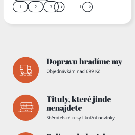
1
2
3
Další
Přejít
Zadejte číslo stránky mezi 1 a 3
Dopravu hradíme my
Objednávkám nad 699 Kč
Tituly,
které jinde
nenajdete
Sběratelské kusy i knižní novinky