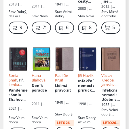
se bát
cesty
jiné
2018 |
1941 |
chřipky?
2008/09
pohromy
2011 |
2012 |
Mladá
Orbis
2008 |
Forsapi,
Mladá
Stav
Dobrý,
Stav
Velmi
Stav
Mírně
fronta
Nakladatels
s.r.o.
fronta
desky s
Stav
Nová
dobrý
Stav
Nová
opotřebená
tví
lehkými
, lehce cítit
TRITON,s.r.
oděrkami
po vlhkosti
o.
949 Kč
79 Kč
69 Kč
89 Kč
59 Kč
Sonia
Hana
Paul De
Jiří Havlík
Václav
Shah
, Př.
Bláhová
Kruif
Kredba
,
Infekční
Lenka
Jaroslav
Deník
Lid má
nemoci
:
Šverčičová
Ondráček
,
Pandemie
poradce
právo žít
příručka
Infekční
J
: Sonia
pro
nemoci
:
Procházka
Shahová ;
praktické
Učebnice
1940 |
z
lékaře
pro lék.
2011 |
1998 |
1955 |
Orbis
Hana
Galén
anglickéh
fakulty
2021 |
SZdN
Stav
Velmi
Bláhová
Euromedia
o
Stav
Dobrý
dobrý,
Group
Stav
Velmi
Stav
Velmi
Stav
Dobrý,
originálu
razítko,
dobrý
dobrý
až velmi
Pandemic
LETO26
od:
55 Kč
označení
LETO26
od:
34 
dobrý
...
na