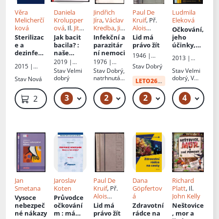
Věra
Daniela
Jindřich
Paul De
Ludmila
Melicherčí
Krolupper
Jíra
,
Václav
Kruif
, Př.
Eleková
ková
ová
, Il.
Jitka
Kredba
,
Jiří
Alois
Očkování,
Petrová
Havlík
,
Adalbert
Sterilizac
Jak bacit
Infekční a
Lid má
jeho
Karel
Hoch
e a
bacila?
:
parazitár
právo žít
účinky,
Kouba
dezinfekc
naše
ní nemoci
následky
1946 |
2013 |
e
poctivá a
a jejich
2019 |
1976 |
Orbis
Meduňka
2015 |
Stav
Dobrý
pilná
léčba
Euromedia
Avicenum
Stav
Velmi
Stav
Dobrý,
Stav
Velmi
Galén
práce
Group
dobrý
natrhnutá
dobrý, V
Stav
Nová
LETO26
od:
34 Kč
připraví o
obálka
textu
zdraví
podtrháno
3
2
2
4
89 Kč – 119 Kč
49 Kč – 59 Kč
49 Kč
279 Kč
generace!
propiskou
Jan
Jaroslav
Paul De
Dana
Richard
Smetana
Koten
Kruif
, Př.
Göpfertov
Platt
, Il.
Alois
á
John Kelly
Vysoce
Průvodce
Adalbert
nebezpeč
očkování
Lid má
Zdravotní
Neštovice
Hoch
né nákazy
m
: máme
právo žít
rádce na
, mor a