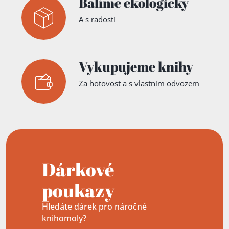
Balíme ekologicky
A s radostí
Vykupujeme knihy
Za hotovost a s vlastním odvozem
Dárkové
poukazy
Hledáte dárek pro náročné
knihomoly?