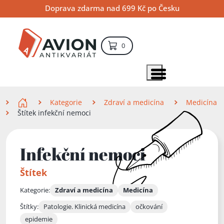
Přejít
Přejít
Přejít
Doprava zdarma nad 699 Kč po Česku
na
na
na
hlavní
hlavní
vyhledávání
obsah
navigaci
položek – košík
0
Vyhledávání
hledat
Zobrazit položky menu
Zde se nacházíte
Kategorie
Zdraví a medicína
Medicína
Štítek infekční nemoci
Infekční nemoci
Štítek
Kategorie:
Zdraví a medicína
Medicína
Štítky:
Patologie. Klinická medicína
očkování
epidemie