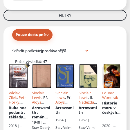
FILTRY
×
Pouze dostupné
Knihy autora
Seřadit podle:
Počet výsledků: 47
Václav
Sinclair
Sinclair
Sinclair
Eduard
Cílek
,
Petr
Lewis
, Př.
Lewis
, Př.
Lewis
, Il.
Wondrák
Horký
,
Aloys
Aloys
Naděžda
Historie
Ferdinand
Skoumal
Skoumal
Synecká
Ruka noci
Arrowsmi
Arrowsmi
Arrowsmi
moru v
Šmikmátor
podaná
:
th
:
th
th
českých
,
Lukáš
základy
román
zemích
: o
1984 |
1967 |
Heinz
,
rodinné a
vědce
moru,
1948 |
Odeon
Mladá
Josef
2018 |
2020 |
krizové
morových
Nakladatels
Stav
Dobrý,
Stav
Velmi
Stav
Velmi
fronta
Juránek