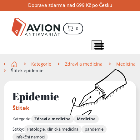
Přejít
Přejít
Přejít
Doprava zdarma nad 699 Kč po Česku
na
na
na
hlavní
hlavní
vyhledávání
obsah
navigaci
položek – košík
0
Vyhledávání
hledat
Zobrazit položky menu
Zde se nacházíte
Kategorie
Zdraví a medicína
Medicína
Štítek epidemie
Epidemie
Štítek
Kategorie:
Zdraví a medicína
Medicína
Štítky:
Patologie. Klinická medicína
pandemie
infekční nemoci