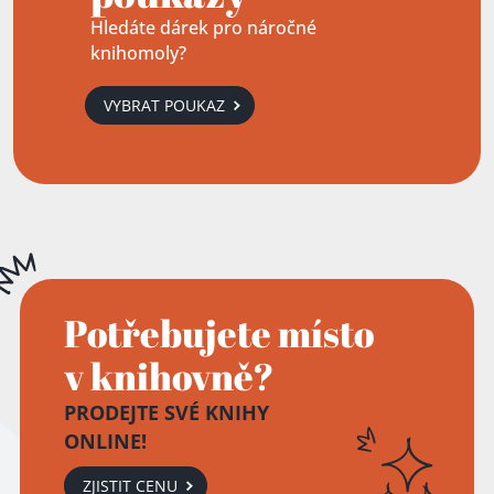
Hledáte dárek pro náročné
knihomoly?
VYBRAT POUKAZ
Potřebujete místo
v knihovně?
PRODEJTE SVÉ KNIHY
ONLINE!
ZJISTIT CENU