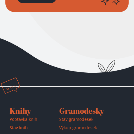
Přidáno do košíku!
Knihy
Gramodesky
Poptávka knih
Stav gramodesek
Stav knih
Výkup gramodesek