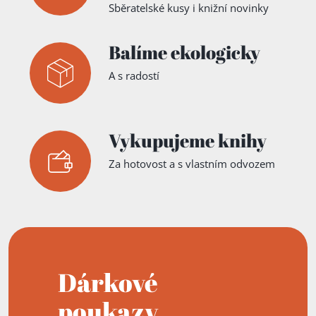
Sběratelské kusy i knižní novinky
Balíme ekologicky
A s radostí
Vykupujeme knihy
Za hotovost a s vlastním odvozem
Dárkové
poukazy