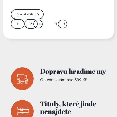
epidémiá
ch
Načíst další
1
2
Další
Přejít
Zadejte číslo stránky mezi 1 a 2
Dopravu hradíme my
Objednávkám nad 699 Kč
Tituly,
které jinde
nenajdete