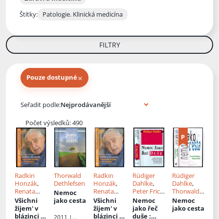
Štítky:
Patologie. Klinická medicína
FILTRY
×
Pouze dostupné
Knihy autora
Seřadit podle:
Počet výsledků: 490
Radkin
Thorwald
Radkin
Rüdiger
Rüdiger
Honzák
,
Dethlefsen
Honzák
,
Dahlke
,
Dahlke
,
Renata
Renata
Peter Frick
,
Thorwald
Nemoc
Červenkov
Červenkov
Robert
Dethlefsen
Všichni
jako cesta
Všichni
Nemoc
Nemoc
á
, Il.
á
Höl
, Př.
, Př.
Jiří
žijem' v
žijem' v
jako řeč
jako cesta
Miroslav
Eva
Pondělíček
blázinci
:
blázinci
:
duše
:
2011 |