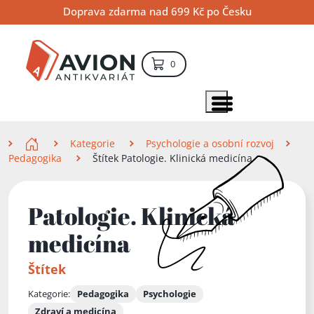
Přejít
Přejít
Přejít
Doprava zdarma nad 699 Kč po Česku
na
na
na
hlavní
hlavní
vyhledávání
obsah
navigaci
položek – košík
0
Vyhledávání
hledat
Zobrazit položky menu
Zde se nacházíte
Kategorie
Psychologie a osobní rozvoj
Pedagogika
Štítek Patologie. Klinická medicína
Patologie. Klinická
medicína
Štítek
Kategorie:
Pedagogika
Psychologie
Zdraví a medicína