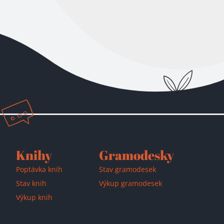
Přidáno do košíku!
Knihy
Gramodesky
Poptávka knih
Stav gramodesek
Stav knih
Výkup gramodesek
Výkup knih