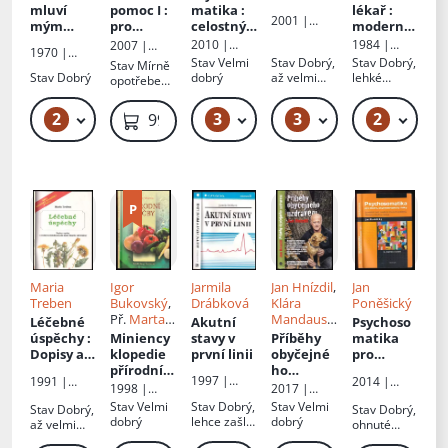
Jana
á
mluví
pomoc I
:
matika
:
lékař
:
2001 |
Toufarová
,
mým
pro
celostný
moderní
Epava
Jana
jménem
studenty
pohled na
zdravověd
2010 |
1984 |
2007 |
1970 |
Sedláčkov
zdravotni
zdraví
ný rádce
Portál
Avicenum
Grada
Stav
Velmi
Stav
Dobrý,
Stav
Dobrý,
Stav
Mírně
Lidové
á
ckých
těla i
Stav
Dobrý
dobrý
až velmi
lehké
opotřebená
nakladatels
oborů -
duše
dobrý
oděrky
, stránky
tví
[Díl] I
zvlněné
2
3
3
2
49 Kč – 59 Kč
319 Kč – 329 Kč
99 Kč – 119 Kč
49
99 Kč
neslepené
Maria
Igor
Jarmila
Jan Hnízdil
,
Jan
Treben
Bukovský
,
Drábková
Klára
Poněšický
Př.
Marta
Mandauso
Léčebné
Akutní
Psychoso
Bártová
vá
úspěchy
:
Miniency
stavy v
Příběhy
matika
Dopisy a
klopedie
první linii
obyčejné
pro
zprávy o
přírodní
ho
lékaře,
1997 |
1991 |
2014 |
léčebnýc
léčby
uzdravení
psychoter
1998 |
2017 |
Grada
Dona
Triton
h
apeuty i
Advent-
Nakladatels
Stav
Velmi
Stav
Dobrý,
Stav
Velmi
Stav
Dobrý,
Stav
Dobrý,
výsledcíc
laiky
:
Orion
tví Lidové
dobrý
lehce zašlá
dobrý
až velmi
ohnuté
h podle
noviny
souvislost
ořízka
dobrý
rohy