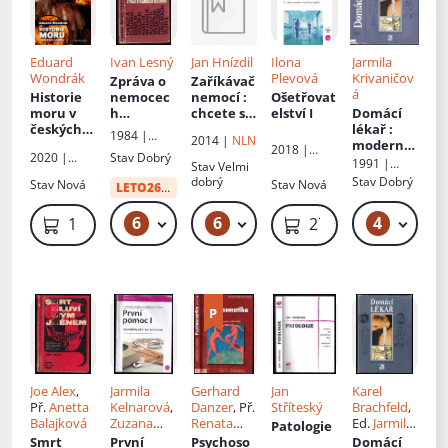
Eduard
Ivan Lesný
Jan Hnízdil
Ilona
Jarmila
Wondrák
Plevová
Krivaničov
Zpráva o
Zaříkávač
á
Historie
nemocec
nemocí
:
Ošetřovat
moru v
h
chcete se
elství I
Domácí
českých
mocných
léčit,
lékař
:
1984 |
2014 |
NLN
zemích
: o
:
nebo
moderní
2018 |
Horizont
2020 |
Stav
Dobrý
moru,
významn
uzdravit?
zdravověd
1991 |
Grada
,
Stav
Velmi
Triton
morových
é
ný rádce
Avicenum
Česká
dobrý
Stav
Dobrý
Stav
Nová
Stav
Nová
LETO26
od:
10 Kč
ranách a
historické
asociace
boji proti
postavy
sester ČAS
6
6
4
49 Kč – 59 Kč
49 Kč – 59 Kč
49
189 Kč
279 Kč
nim, o
očima
zoufalství
neurolog
, strachu
a
a
nadějích i
o
nezodpov
ězených
otázkách
Joe Alex
,
Jarmila
Gerhard
Jan
Karel
Př.
Anetta
Kelnarová
,
Danzer
, Př.
Stříteský
Brachfeld
,
Balajková
Zuzana
Renata
Ed.
Jarmila
Patologie
Číková
,
Höllgeová
Krivaničov
Smrt
První
Psychoso
Domácí