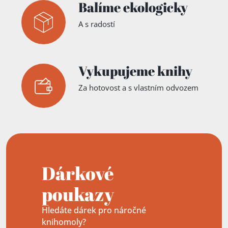
Balíme ekologicky
A s radostí
Vykupujeme knihy
Za hotovost a s vlastním odvozem
Dárkové
poukazy
Hledáte dárek pro náročné
knihomoly?