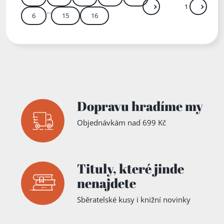
...
Další
Přejít
6
15
16
Zadejte číslo stránky m
Dopravu hradíme my
Objednávkám nad 699 Kč
Tituly,
které jinde
nenajdete
Sběratelské kusy i knižní novinky