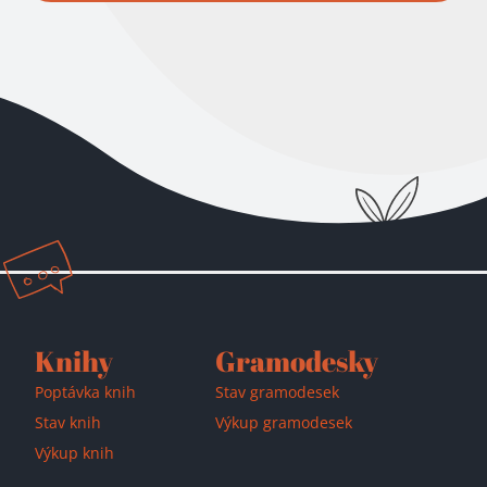
Přidáno do košíku!
Knihy
Gramodesky
Poptávka knih
Stav gramodesek
Stav knih
Výkup gramodesek
Výkup knih