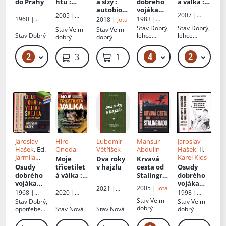
do Prahy
htu
:
a slzy
:
dobrého
á válka
:
zamlčova
autobiogr
vojáka
autobiogr
2007 |
2005 |
né osudy
afie
Švejka za
afický
1960 |
1983 |
2018 |
Jota
Naše
Vyšehrad
světové
příběh
Mladá
Českoslove
Stav
Dobrý,
Stav
Dobrý,
Stav
Velmi
Stav
Velmi
vojsko
války
: V
japonské
fronta
nský
Stav
Dobrý
lehce
lehce
dobrý
dobrý
zázemí -
spisovatel
ho
zkosený
zkosený
Díl 1
vojáka,
hřbet,
hřbet
2
4
2
139 Kč
349 Kč
49 Kč
389 Kč
179 Kč
který
vybledlý
hřbet,
nechtěl
natrhnutá
uvěřit, že
obálka
2. světová
válka
skončila :
rozkazy z
roku 1944
plnil až do
roku 1974
Jaroslav
Hiro
Lubomír
Mansur
Jaroslav
Hašek
, Ed.
Onoda,
Větříšek
Abdulin
Hašek
, Il.
Jarmila
Karel Klos
Moje
Dva roky
Krvavá
Víšková
Osudy
třicetilet
v hajzlu
cesta od
Osudy
dobrého
á válka
:
Stalingra
dobrého
vojáka
tataka
du
:
vojáka
2005 |
Jota
2021 |
Švejka za
tsuta :
zpověď
Švejka za
2020 |
1968 |
1998 |
Host
světové
autobiogr
prostého
světové
NAŠE
Odeon
Baronet
Stav
Velmi
Stav
Dobrý,
Stav
Velmi
války : Díl
afický
vojáka
války
VOJSKO -
dobrý
opotřebená
Stav
Nová
Stav
Nová
dobrý
knižní
1-2
příběh
obálka,
distribuce
japonské
lehce