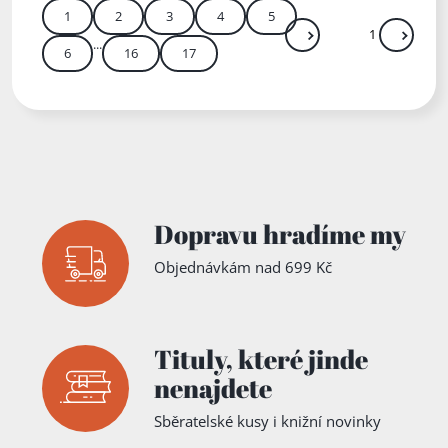
1
2
3
4
5
...
Další
Přejít
6
16
17
Zadejte číslo stránky m
Dopravu hradíme my
Objednávkám nad 699 Kč
Tituly,
které jinde
nenajdete
Sběratelské kusy i knižní novinky