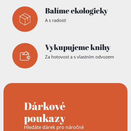
Balíme ekologicky
A s radostí
Vykupujeme knihy
Za hotovost a s vlastním odvozem
Dárkové
poukazy
Hledáte dárek pro náročné