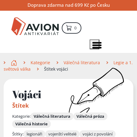
Přejít
Přejít
Přejít
Doprava zdarma nad 699 Kč po Česku
na
na
na
hlavní
hlavní
vyhledávání
obsah
navigaci
položek – košík
0
Vyhledávání
hledat
Zobrazit položky menu
Zde se nacházíte
Kategorie
Válečná literatura
Legie a 1.
světová válka
Štítek vojáci
Vojáci
Štítek
Kategorie:
Válečná literatura
Válečná próza
Válečná historie
Štítky:
legionáři
vojenští velitelé
vojáci z povolání