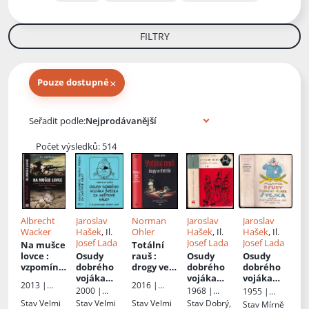
FILTRY
×
Pouze dostupné
Knihy autora
Seřadit podle:
Počet výsledků: 514
Albrecht
Jaroslav
Norman
Jaroslav
Jaroslav
Wacker
Hašek
, Il.
Ohler
Hašek
, Il.
Hašek
, Il.
Josef Lada
Josef Lada
Josef Lada
Na mušce
Totální
lovce
:
Osudy
rauš
:
Osudy
Osudy
vzpomínk
dobrého
drogy ve
dobrého
dobrého
y elitního
vojáka
třetí říši
vojáka
vojáka
2013 |
2016 |
odstřelov
Švejka za
Švejka
: 1-
Švejka za
2000 |
1968 |
1955 |
Mladá
Host
ače
světové
4
světové
Cesty
Naše
Práce
Stav
Velmi
Stav
Velmi
Stav
Velmi
Stav
Dobrý,
Stav
Mírně
fronta