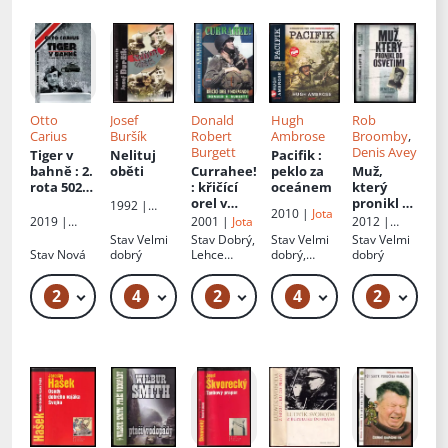
Otto
Josef
Donald
Hugh
Rob
Carius
Buršík
Robert
Ambrose
Broomby
,
Burgett
Denis Avey
Tiger v
Nelituj
Pacifik
:
bahně
: 2.
oběti
Currahee!
peklo za
Muž,
rota 502.
: křičící
oceánem
který
těžkého
orel v
pronikl do
1992 |
2010 |
Jota
tankovéh
Normand
Osvětimi
Naše
2019 |
2001 |
Jota
2012 |
o praporu
ii
vojsko
Lukáš Dusil
Knižní klub
Stav
Velmi
Stav
Dobrý,
Stav
Velmi
Stav
Velmi
před
Stav
Nová
dobrý
Lehce
dobrý,
dobrý
Narvou a
prohnuté
jeden roh
Daugavpil
desky,
naražený
2
4
2
4
2
299 Kč – 419 Kč
219 Kč – 259 Kč
349 Kč
299 Kč – 419 Kč
89
sem
lehce
odřené
hrany
desek