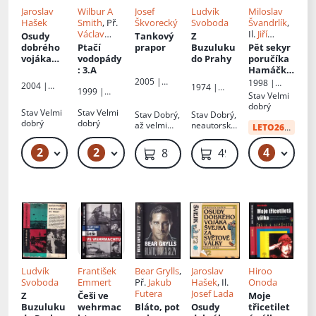
Jaroslav
Wilbur A
Josef
Ludvík
Miloslav
Hašek
Smith
, Př.
Škvorecký
Svoboda
Švandrlík
,
Václav
Il.
Jiří
Osudy
Tankový
Z
Vanduch
Winter-
dobrého
Ptačí
prapor
Buzuluku
Pět sekyr
Neprakta
vojáka
vodopády
do Prahy
poručíka
Švejka za
: 3.A
Hamáčka,
světové
Černí
2005 |
1998 |
2004 |
1974 |
1999 |
Levné knihy
války
baroni III.
Camis
Stav
Velmi
Levné knihy
Mladá
Alpress
KMa
: III
dobrý
KMa
fronta
Stav
Velmi
Stav
Velmi
Stav
Dobrý,
Stav
Dobrý,
dobrý
dobrý
až velmi
neautorský
LETO26
od:
34 
dobrý
podpis
2
2
4
129 Kč – 139 Kč
69 Kč – 79 Kč
49
89 Kč
49 Kč
Ludvík
František
Bear Grylls
,
Jaroslav
Hiroo
Svoboda
Emmert
Př.
Jakub
Hašek
, Il.
Onoda
Futera
Josef Lada
Z
Češi ve
Moje
Buzuluku
wehrmac
Bláto, pot
Osudy
třicetilet