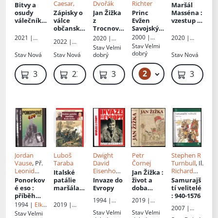
Caesar,
Dvořák
Richter
Bitvy a
Maršál
osudy
Zápisky o
Jan Žižka
Princ
Masséna
:
válečníků
válce
z
Evžen
vzestup a
: Války v
občanské,
Trocnova
Savojský
:
pád
krajkách :
alexandri
: světla a
pán
"Miláčka
2000 |
2021 |
2020 |
2020 |
2022 |
(1709-
jské,
stíny
bitevních
Vítězství"
Akcent
Akcent
Drahomír
Lirego
Stav
Velmi
Stav
Velmi
NAŠE
1748) - VII
africké a
hejtmano
polí
Rybníček -
dobrý
Stav
Nová
Stav
Nová
dobrý
Stav
Nová
VOJSKO -
hispánské
vy životní
vyd.Akcent
knižní
cesty
distribuce
2
319 Kč – 369 Kč
339 Kč
239 Kč
369 Kč
339 Kč
s.r.o.
Jordan
Luboš
Dwight
Petr
Stephen R
Vause
, Př.
Taraba
David
Čornej
Turnbull
, Il.
Leonid
Eisenhowe
Richard
Italské
Jan Žižka
:
Křížek
,
r
, Př.
Hook
Ponorkov
patálie
Invaze do
život a
Samurajš
Ivana
Vladimír
é eso
:
maršála
Evropy
doba
tí velitelé
Rybecká
Vařecha
příběh
Radeckéh
husitskéh
: 940-1576
1994 |
2019 |
Wolfgang
o
: první
o
2019 |
1994 |
Elka
Naše
Paseka
2007 |
a Lütha
válka za
válečníka
Epocha
Press
Stav
Velmi
Stav
Velmi
Stav
Velmi
vojsko
Grada