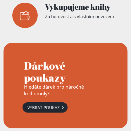
Vykupujeme knihy
Za hotovost a s vlastním odvozem
Dárkové
poukazy
Hledáte dárek pro náročné
knihomoly?
VYBRAT POUKAZ