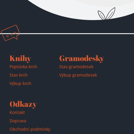
Přidáno do košíku!
Knihy
Gramodesky
Poptávka knih
Stav gramodesek
Stav knih
Výkup gramodesek
Výkup knih
Odkazy
Kontakt
Doprava
Obchodní podmínky