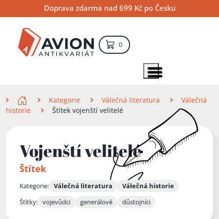
Přejít
Přejít
Přejít
Doprava zdarma nad 699 Kč po Česku
na
na
na
hlavní
hlavní
vyhledávání
obsah
navigaci
položek – košík
0
Vyhledávání
hledat
Zobrazit položky menu
Zde se nacházíte
Kategorie
Válečná literatura
Válečná
historie
Štítek vojenští velitelé
Vojenští velitelé
Štítek
Kategorie:
Válečná literatura
Válečná historie
Štítky:
vojevůdci
generálové
důstojníci