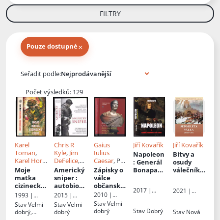
FILTRY
×
Pouze dostupné
Knihy autora
Seřadit podle:
Počet výsledků: 129
Karel
Chris R
Gaius
Jiří Kovařík
Jiří Kovařík
Toman
,
Kyle
,
Jim
Iulius
Napoleon
Bitvy a
Karel Hora
,
DeFelice
,
Caesar
, Př.
: Generál
osudy
Il.
Miloslav
Scott
Václav
Moje
Americký
Zápisky o
Bonapart
válečníků
Havlíček
,
McEwen
,
Marek
,
matka
sniper
:
válce
e (1769-
:
Karel M
Př.
Marek
Marie
cizinecká
autobiogr
občanské,
1804) - I.
Sedmiletá
2017 |
2021 |
Toman
Pavka
Husová
legie
afie
alexandri
část
válka :
2010 |
1993 |
2015 |
Akcent
Akcent
nejúspěš
jské,
(1765-
Naše
Egem
CPress
Stav
Velmi
Stav
Velmi
Stav
Velmi
nějšího
africké a
1763) - VIII
vojsko
dobrý
Stav
Dobrý
dobrý,
dobrý
Stav
Nová
odstřelov
hispánské
lehce