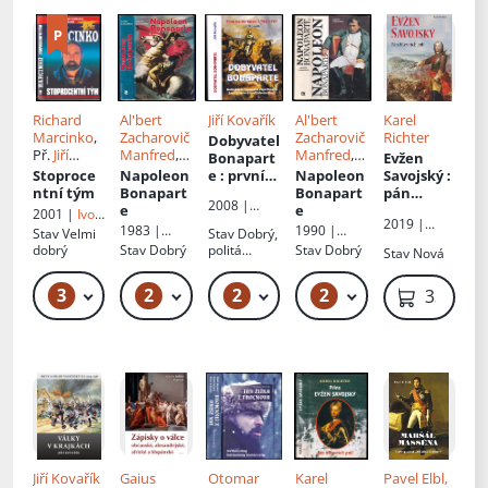
Richard
Al'bert
Jiří Kovařík
Al'bert
Karel
Marcinko
,
Zacharovič
Zacharovič
Richter
Dobyvatel
Př.
Jiří
Manfred
,
Manfred
,
Bonapart
Evžen
Gojda
Př.
Vlasta
Př.
Vlasta
Stoproce
Napoleon
e
: první
Napoleon
Savojský
:
Boudyšov
Boudyšov
ntní tým
Bonapart
italské
Bonapart
pán
2008 |
á
á
e
tažení
e
bitevních
2001 |
Ivo
Akcent
2019 |
1796-1797
polí
Železný
1983 |
1990 |
Stav
Velmi
Stav
Dobrý,
Epocha
Svoboda
Svoboda
dobrý
Stav
Dobrý
politá
Stav
Dobrý
Stav
Nová
obálka
3
2
2
2
159 Kč – 169 Kč
49 Kč – 59 Kč
269 Kč – 299 Kč
49 Kč
339 Kč
Jiří Kovařík
Gaius
Otomar
Karel
Pavel Elbl,