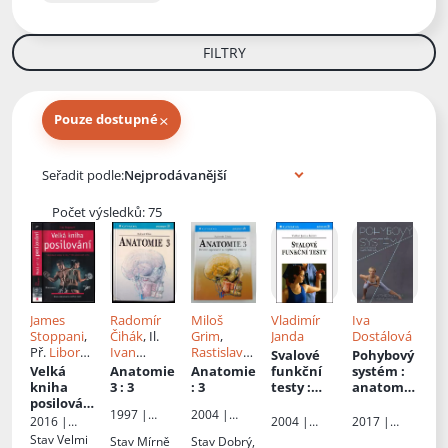
FILTRY
×
Pouze dostupné
Knihy autora
Seřadit podle:
Počet výsledků: 75
James
Radomír
Miloš
Vladimír
Iva
Stoppani
,
Čihák
, Il.
Grim
,
Janda
Dostálová
Př.
Libor
Ivan
Rastislav
Svalové
Pohybový
Soumar
Helekal
Druga
,
Velká
Anatomie
Anatomie
funkční
systém
:
Radomír
kniha
3
: 3
: 3
testy
:
anatomie
Čihák
, Il.
posilování
kniha
,
1997 |
2004 |
Ivan
:
obsahuje
diagnosti
2016 |
2004 |
2017 |
Grada
Grada
Helekal
,
tréninkov
401
ka,
Grada
Grada
Václav
Stav
Velmi
Stav
Mírně
Stav
Dobrý,
Milan Med