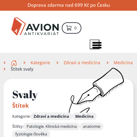
Přejít
Přejít
Přejít
Doprava zdarma nad 699 Kč po Česku
na
na
na
hlavní
hlavní
vyhledávání
obsah
navigaci
položek – košík
0
Vyhledávání
hledat
Zobrazit položky menu
Zde se nacházíte
Kategorie
Zdraví a medicína
Medicína
Štítek svaly
Svaly
Štítek
Kategorie:
Zdraví a medicína
Medicína
Štítky:
Patologie. Klinická medicína
anatomie
fyziologie člověka