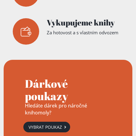
Vykupujeme knihy
Za hotovost a s vlastním odvozem
Dárkové
poukazy
Hledáte dárek pro náročné
knihomoly?
VYBRAT POUKAZ