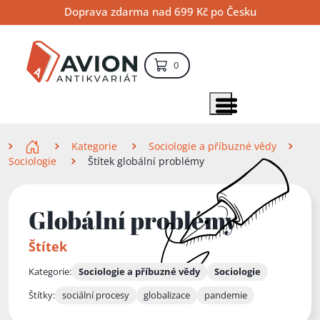
Přejít
Přejít
Přejít
Doprava zdarma nad 699 Kč po Česku
na
na
na
hlavní
hlavní
vyhledávání
obsah
navigaci
položek – košík
0
Vyhledávání
hledat
Zobrazit položky menu
Zde se nacházíte
Kategorie
Sociologie a příbuzné vědy
Sociologie
Štítek globální problémy
Globální problémy
Štítek
Kategorie:
Sociologie a příbuzné vědy
Sociologie
Štítky:
sociální procesy
globalizace
pandemie