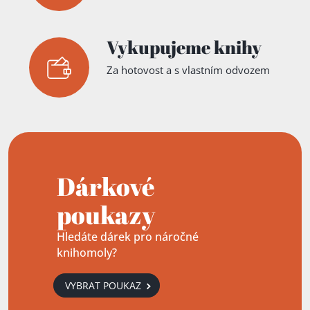
Vykupujeme knihy
Za hotovost a s vlastním odvozem
Dárkové
poukazy
Hledáte dárek pro náročné
knihomoly?
VYBRAT POUKAZ