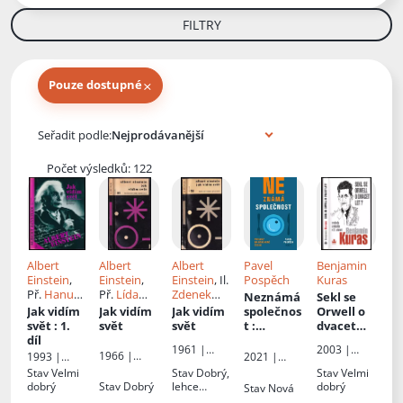
FILTRY
×
Pouze dostupné
Knihy autora
Seřadit podle:
Počet výsledků: 122
Albert
Albert
Albert
Pavel
Benjamin
Einstein
,
Einstein
,
Einstein
, Il.
Pospěch
Kuras
Př.
Hanuš
Př.
Lída
Zdenek
Neznámá
Sekl se
Karlach
Úlehlová
Seydl
, Př.
Jak vidím
Jak vidím
Jak vidím
společnos
Orwell o
Lída
svět
: 1.
svět
svět
t
:
dvacet
Úlehlová
,
díl
pohledy
let?
:
1961 |
2003 |
Ed.
na
svoboda a
1966 |
1993 |
2021 |
Českoslove
Baronet
Vladimír
současné
totalita v
Českoslove
Nakladatels
Host
Stav
Velmi
Stav
Dobrý,
Stav
Velmi
nský
Ruml
,
Ivan
Česko
21. století
nský
tví Lidové
dobrý
Stav
Dobrý
lehce
dobrý
Stav
Nová
spisovatel
Úlehla
spisovatel
noviny
natrhnutý