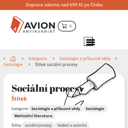
Přejít
Přejít
Přejít
Doprava zdarma nad 699 Kč po Česku
na
na
na
hlavní
hlavní
vyhledávání
obsah
navigaci
položek – košík
0
Vyhledávání
hledat
Zobrazit položky menu
Zde se nacházíte
Kategorie
Sociologie a příbuzné vědy
Sociologie
Štítek sociální procesy
Sociální procesy
Štítek
Kategorie:
Sociologie a příbuzné vědy
Sociologie
Motivační literatura
Štítky:
sociální procesy
Vedení a autorita