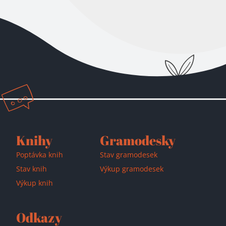
Přidáno do košíku!
Knihy
Gramodesky
Poptávka knih
Stav gramodesek
Stav knih
Výkup gramodesek
Výkup knih
Odkazy