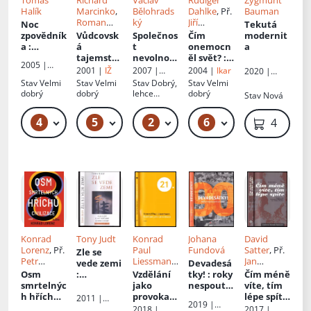
Tomáš
Richard
Václav
Rüdiger
Zygmunt
Halík
Marcinko
,
Bělohrads
Dahlke
, Př.
Bauman
Roman
ký
Jiří
Noc
Tekutá
Marhold
Pondělíček
zpovědník
Vůdcovsk
Společnos
Čím
modernit
a
:
á
t
onemocn
a
paradoxy
tajemství
nevolnost
ěl svět?
:
2005 |
malé víry
profesion
i
: eseje z
moderní
2001 |
IŽ
2007 |
2004 |
Ikar
2020 |
Nakladatels
v
álního
pozdější
mýty
Sociologick
Portál
Stav
Velmi
Stav
Velmi
Stav
Dobrý,
Stav
Velmi
tví Lidové
postopti
válečníka
doby
ohrožují
é
dobrý
dobrý
lehce
dobrý
Stav
Nová
noviny
mistické
: jak
nakladatels
naši
odřené
tví
době
uspět
budoucno
rohy desek
4
5
2
6
49 Kč
229 Kč – 269 Kč
119 Kč – 129 Kč
79 Kč – 119 Kč
419 Kč
nejen v
st
boji
Konrad
Tony Judt
Konrad
Johana
David
Lorenz
, Př.
Paul
Fundová
Satter
, Př.
Zle se
Petr
Liessmann
Jan
vede zemi
Devadesá
Příhoda
, Př.
Milan
Petříček
Osm
:
Vzdělání
tky!
: roky
Čím méně
Váňa
smrtelnýc
pojednání
jako
nespouta
víte, tím
h hříchů
o naší
provokac
né
lépe spíte
2011 |
2019 |
civilizace
současné
e
svobody
: ruská
Rybka
2018 |
2017 |