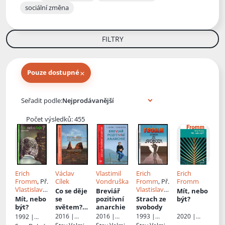
sociální změna
FILTRY
×
Pouze dostupné
Knihy autora
Seřadit podle:
Počet výsledků: 455
Erich
Václav
Vlastimil
Erich
Erich
Fromm
, Př.
Cílek
Vondruška
Fromm
, Př.
Fromm
Vlastislava
Vlastislava
Co se děje
Breviář
Mít, nebo
Žihlová
Žihlová
Mít, nebo
se
pozitivní
Strach ze
být?
být?
světem?
:
anarchie
svobody
kniha
2016 |
2016 |
1993 |
2020 |
1992 |
malých
Dokořán
MOBA
Naše
Portál
Naše