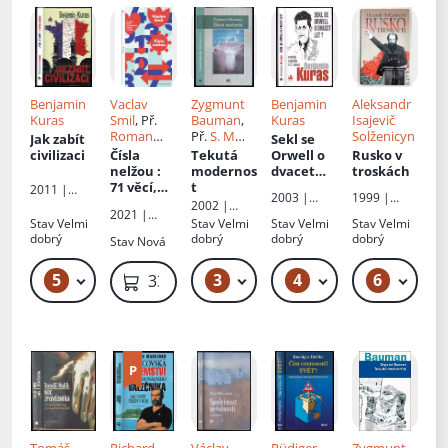
Benjamin
Vaclav
Zygmunt
Benjamin
Aleksandr
Kuras
Smil
, Př.
Bauman
,
Kuras
Isajevič
Roman
Př.
S. M
Solženicyn
Jak zabít
Sekl se
Šolc
Blumfeld
civilizaci
Čísla
Tekutá
Orwell o
Rusko v
nelžou
:
modernos
dvacet
troskách
71 věcí,
t
let?
:
2011 |
2003 |
1999 |
které
svoboda a
Baronet
2002 |
Baronet
Práh
2021 |
byste
totalita v
Mladá
Stav
Velmi
Stav
Velmi
Stav
Velmi
Stav
Velmi
Kniha Zlín
měli
21. století
fronta
dobrý
dobrý
dobrý
dobrý
Stav
Nová
vědět o
světě
5
3
4
6
59 Kč – 69 Kč
399 Kč – 449 Kč
89 Kč – 119 Kč
339 Kč