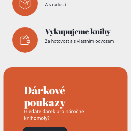
A s radostí
Vykupujeme knihy
Za hotovost a s vlastním odvozem
Dárkové
poukazy
Hledáte dárek pro náročné
knihomoly?