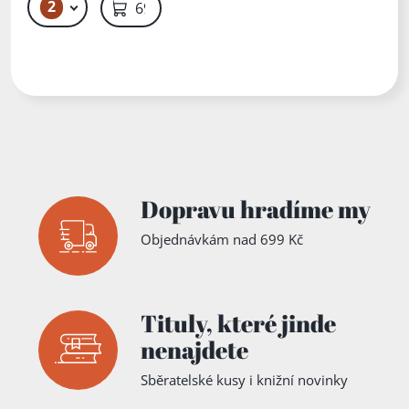
převážně
2
59 Kč
69 Kč
nevážně
Dopravu hradíme my
Objednávkám nad 699 Kč
Tituly,
které jinde
nenajdete
Sběratelské kusy i knižní novinky