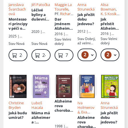
Jaroslava
Jiří Patočka
Maggie La
Anna
Alisa
Švarcbach
Tourelle
,
Strunecká
Bowman
,
Léčivé
ová
Př.
Richard
K. S Kosik
,
byliny a
Jak přežít
Herbich
Př.
Dana
Montesso
duševní
Dar
dobu
Jak
Šimonová
ri principy
zdraví
jménem
jedovou?
přelstít
v péči o
Alzheime
Alzheime
2012 |
2020 |
seniory a
r
: nové
ra
: co
2016 |
2016 |
ALMI
ProfiSales,
2025 |
osoby s
náhledy
můžete
Práh
Dobrovský
Stav
Dobrý,
Stav
Velmi
Stav
Velmi
s.r.o.
Grada
demencí
:
na
udělat,
s.r.o
až velmi
dobrý
Stav
Nová
Stav
Nová
dobrý
Publishing,
Příručka
potenciál
abyste
dobrý
a. s.
pro
Alzheime
snížili
2
2
49 Kč – 59 Kč
219 Kč
249 Kč
249 Kč
79 Kč
rodinné i
rovy
riziko
profesion
choroby a
této
ální
její léčby
nemoci
pečovatel
e
Alzheime
Christine
Luboš
Iva
Anna
rova
Bryden
Hacala
Holmerov
Strunecká
choroba v
á
,
Eva
Jaká budu
Máma má
Jak přežít
rodině
:
Jarolímová
,
umírat?
alzheimer
Alzheime
dobu
příručka
Helena
a
:
rova
jedovou?
pro ty,
Nováková
1998 |
skutečný
choroba v