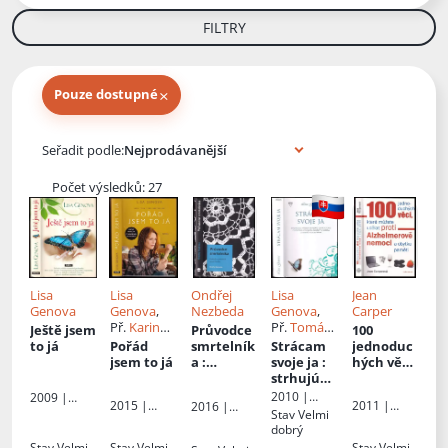
FILTRY
×
Pouze dostupné
Knihy autora
Seřadit podle:
Počet výsledků: 27
Lisa
Lisa
Ondřej
Lisa
Jean
Genova
Genova
,
Nezbeda
Genova
,
Carper
Př.
Karina
Př.
Tomáš
Ještě jsem
Průvodce
100
Matějů
Mečíř
to já
Pořád
smrtelník
Strácam
jednoduc
jsem to já
a
:
svoje ja
:
hých věcí,
prakticky
strhujúci
které
o
príbeh
můžete
2010 |
2009 |
2015 |
2011 |
2016 |
posledníc
úspešnej
udělat
Arkus
Práh
Stav
Velmi
Práh
Vyšehrad
Paseka
h věcech
ženy,
proti
dobrý
člověka
ktorú
Alzheime
Stav
Velmi
Stav
Velmi
Stav
Velmi