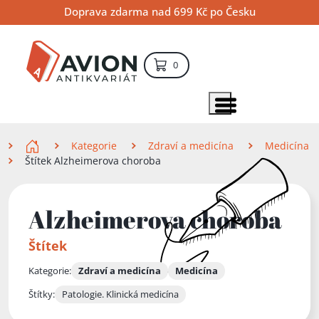
Přejít
Přejít
Přejít
Doprava zdarma nad 699 Kč po Česku
na
na
na
hlavní
hlavní
vyhledávání
obsah
navigaci
položek – košík
0
Vyhledávání
hledat
Zobrazit položky menu
Zde se nacházíte
Kategorie
Zdraví a medicína
Medicína
Štítek Alzheimerova choroba
Alzheimerova choroba
Štítek
Kategorie:
Zdraví a medicína
Medicína
Štítky:
Patologie. Klinická medicína