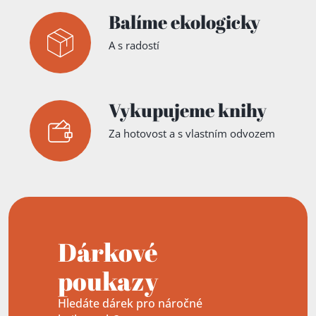
Balíme ekologicky
A s radostí
Vykupujeme knihy
Za hotovost a s vlastním odvozem
Dárkové
poukazy
Hledáte dárek pro náročné