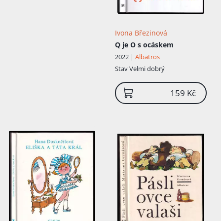
Ivona Březinová
Q je O s ocáskem
2022 |
Albatros
Přidáno do košíku!
Stav
Velmi dobrý
159 Kč