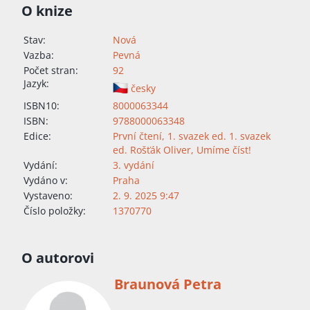
O knize
Stav:
Nová
Vazba:
Pevná
Počet stran:
92
Jazyk:
česky
ISBN10:
8000063344
ISBN:
9788000063348
Edice:
První čtení
,
1. svazek ed. 1. svazek
ed. Rošťák Oliver
,
Umíme číst!
Vydání:
3. vydání
Vydáno v:
Praha
Vystaveno:
2. 9. 2025 9:47
Číslo položky:
1370770
O autorovi
Braunová Petra