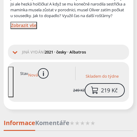
jsi ale hezká holčička! A když se mu konečně narodila sestřička a
maminka musela zůstat v porodnici, musel Oliver zatím počkat
u sousedky. Jak to dopadlo? Využil čas na další rošťárny?
Zobrazit vše
2021 · česky · Albatros
JINÁ VYDÁNÍ
Stav
Nová
Skladem do týdne
více informací
219 Kč
249 Kč
Informace
Komentáře