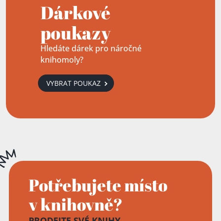
Dárkové
poukazy
Hledáte dárek pro náročné
knihomoly?
VYBRAT POUKAZ
Potřebujete místo
v knihovně?
PRODEJTE SVÉ KNIHY