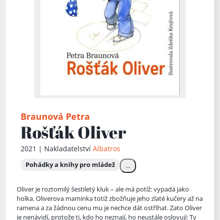
Braunová Petra
Rošťák Oliver
2021 | Nakladatelství
Albatros
Pohádky a knihy pro mládež
...
Oliver je roztomilý šestiletý kluk – ale má potíž: vypadá jako
holka. Oliverova maminka totiž zbožňuje jeho zlaté kučery až na
ramena a za žádnou cenu mu je nechce dát ostříhat. Zato Oliver
je nenávid
í, protože ti, kdo ho neznají, ho neustále oslovují: Ty