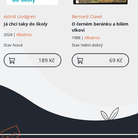
Astrid Lindgren
Bernard Clavel
Já chci taky do školy
O černém beránku a bílém
vlkovi
2024 |
Albatros
1988 |
Albatros
Stav
Nová
Stav
Velmi dobrý
189 Kč
69 Kč