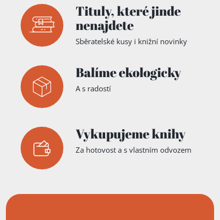
Tituly,
které jinde
nenajdete
Sběratelské kusy i knižní novinky
Balíme ekologicky
A s radostí
Vykupujeme knihy
Za hotovost a s vlastním odvozem