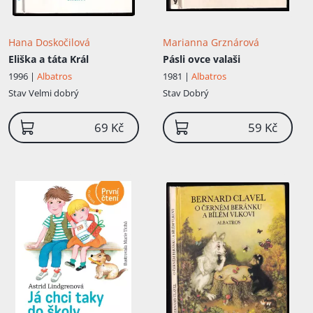
Hana Doskočilová
Marianna Grznárová
Eliška a táta Král
Pásli ovce valaši
1996 |
Albatros
1981 |
Albatros
Stav
Velmi dobrý
Stav
Dobrý
69 Kč
59 Kč