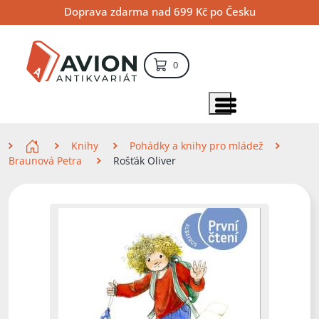
Přejít
Přejít
Přejít
Doprava zdarma nad 699 Kč po Česku
na
na
na
hlavní
hlavní
vyhledávání
obsah
navigaci
položek – košík
0
Vyhledávání
hledat
Zobrazit položky menu
Zde se nacházíte
Knihy
Pohádky a knihy pro mládež
Braunová Petra
Rošťák Oliver