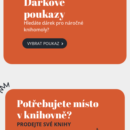
Dárkové
poukazy
Hledáte dárek pro náročné
knihomoly?
VYBRAT POUKAZ
Potřebujete místo
v knihovně?
PRODEJTE SVÉ KNIHY