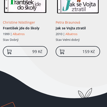
Christine Nöstlinger
Petra Braunová
František jde do školy
Jak se Vojta ztratil
1999 |
Albatros
2010 |
Albatros
Stav
Dobrý
Stav
Velmi dobrý
99 Kč
159 Kč