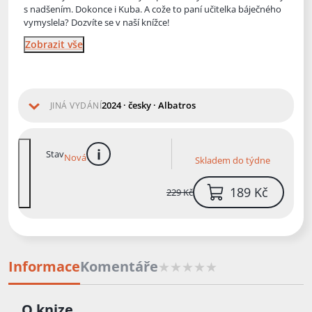
s nadšením. Dokonce i Kuba. A cože to paní učitelka báječného
vymyslela? Dozvíte se v naší knížce!
Zobrazit vše
2024 · česky · Albatros
JINÁ VYDÁNÍ
Stav
Nová
Skladem do týdne
více informací
189 Kč
229 Kč
Informace
Komentáře
O knize