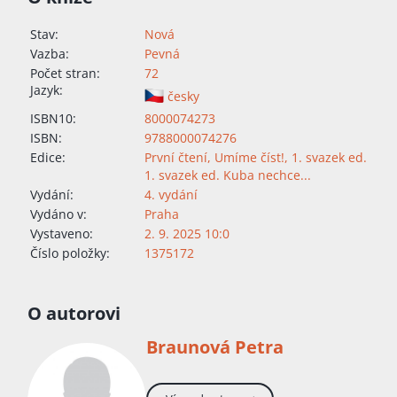
Stav:
Nová
Vazba:
Pevná
Počet stran:
72
Jazyk:
česky
ISBN10:
8000074273
ISBN:
9788000074276
Edice:
První čtení
,
Umíme číst!
,
1. svazek ed.
1. svazek ed. Kuba nechce...
Vydání:
4. vydání
Vydáno v:
Praha
Vystaveno:
2. 9. 2025 10:0
Číslo položky:
1375172
O autorovi
Braunová Petra