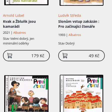
Arnold Lobel
Ludvík Středa
Kvak a Žbluňk jsou
Slonům vstup zakázán
:
kamarádi
Pro začínající čtenáře
2021 |
Albatros
1993 |
Albatros
Stav
Velmi dobrý, jen
minimální oděrky
Stav
Dobrý
179 Kč
49 Kč