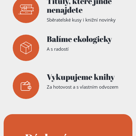
Tituly,
které jinde
nenajdete
Sběratelské kusy i knižní novinky
Balíme ekologicky
A s radostí
Vykupujeme knihy
Za hotovost a s vlastním odvozem