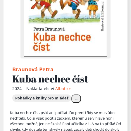
Braunová Petra
Kuba nechce číst
2024 | Nakladatelství
Albatros
Pohádky a knihy pro mládež
...
Kuba nechce číst, psát ani počítat. Do první třídy se mu vůbec
nechtělo. Co si však počít s žáčkem, kterému se v hlavě honí
všechno možné, jen ne škola? Paní učitelka z 1. A na to přišla! Od
chvíle, k
dy dostala ten skvělý nápad, začaly děti chodit do školy