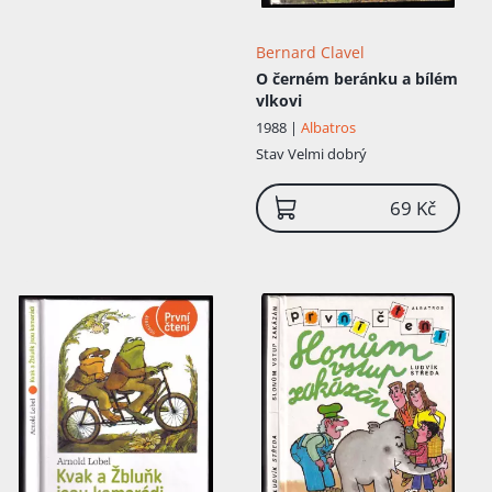
Bernard Clavel
O černém beránku a bílém
vlkovi
1988 |
Albatros
Přidáno do košíku!
Stav
Velmi dobrý
69 Kč