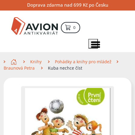
Přejít
Přejít
Přejít
Doprava zdarma nad 699 Kč po Česku
na
na
na
hlavní
hlavní
vyhledávání
obsah
navigaci
položek – košík
0
Vyhledávání
hledat
Zobrazit položky menu
Zde se nacházíte
Knihy
Pohádky a knihy pro mládež
Braunová Petra
Kuba nechce číst