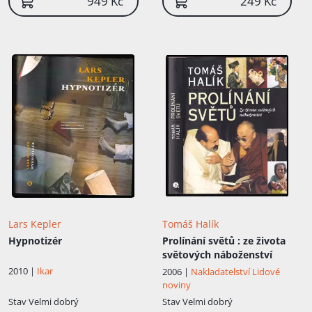
949 Kč
249 Kč
Lars Kepler
Tomáš Halík
Hypnotizér
Prolínání světů
: ze života
světových náboženství
2010 |
Ikar
2006 |
Nakladatelství Lidové
noviny
Stav
Velmi dobrý
Stav
Velmi dobrý