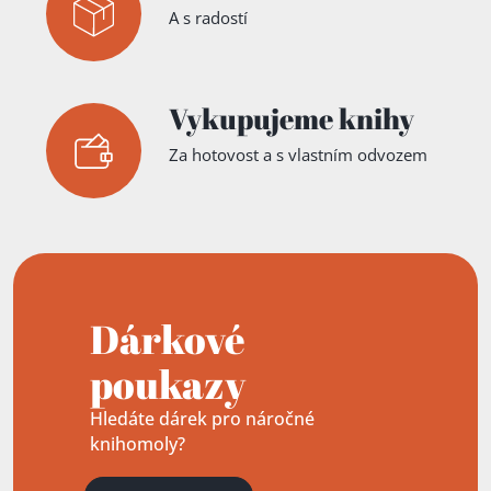
A s radostí
Vykupujeme knihy
Za hotovost a s vlastním odvozem
Dárkové
poukazy
Hledáte dárek pro náročné
knihomoly?