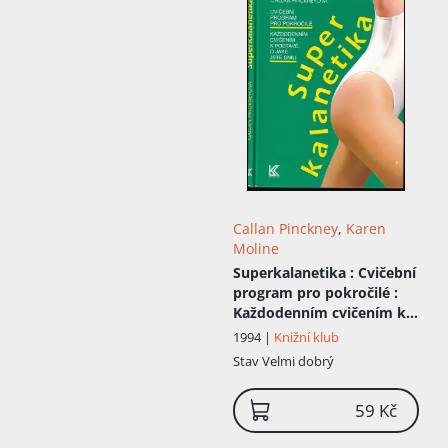
Callan Pinckney
,
Karen
Moline
Superkalanetika
: Cvičební
program pro pokročilé :
Každodenním cvičením k
postavě, o jaké jste snili
1994 |
Knižní klub
Stav
Velmi dobrý
59 Kč