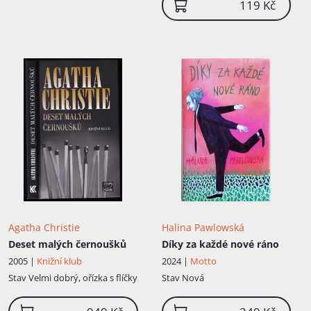
119 Kč
Agatha Christie
Halina Pawlowská
Deset malých černoušků
Díky za každé nové ráno
2005 |
Knižní klub
2024 |
Motto
Stav
Velmi dobrý, ořízka s flíčky
Stav
Nová