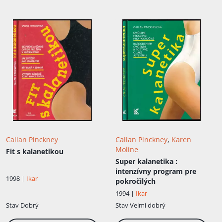
Callan Pinckney
Callan Pinckney
,
Karen
Moline
Fit s kalanetikou
Super kalanetika
:
intenzívny program pre
1998 |
Ikar
pokročilých
1994 |
Ikar
Stav
Dobrý
Stav
Velmi dobrý