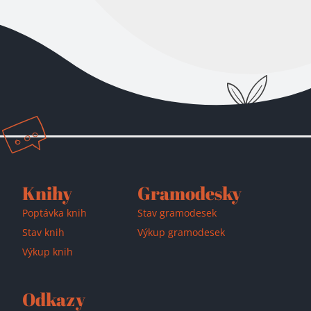
Knihy
Gramodesky
Poptávka knih
Stav gramodesek
Stav knih
Výkup gramodesek
Výkup knih
Odkazy