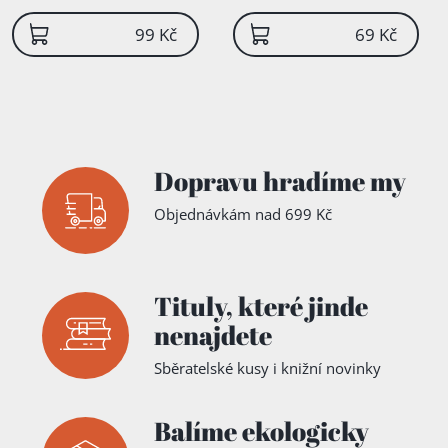
99 Kč
69 Kč
Dopravu hradíme my
Objednávkám nad 699 Kč
Tituly,
které jinde
nenajdete
Sběratelské kusy i knižní novinky
Přidáno do košíku!
Balíme ekologicky