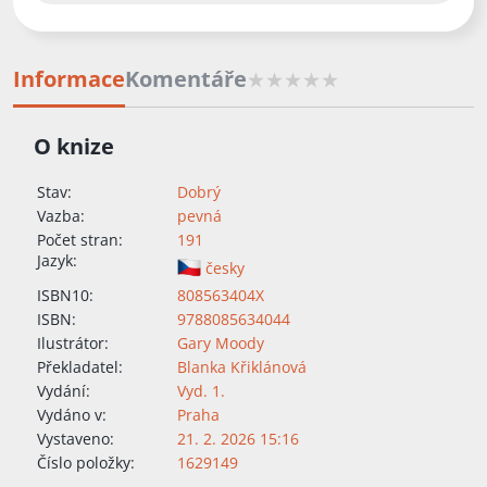
Informace
Komentáře
O knize
Stav:
Dobrý
Vazba:
pevná
Počet stran:
191
Jazyk:
česky
ISBN10:
808563404X
ISBN:
9788085634044
Ilustrátor:
Gary Moody
Překladatel:
Blanka Křiklánová
Vydání:
Vyd. 1.
Vydáno v:
Praha
Vystaveno:
21. 2. 2026 15:16
Číslo položky:
1629149