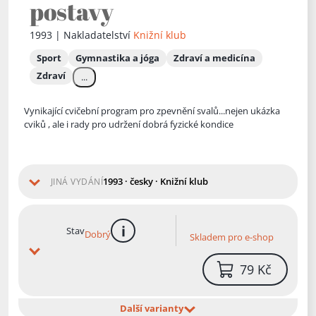
postavy
1993 | Nakladatelství
Knižní klub
Sport
Gymnastika a jóga
Zdraví a medicína
Zdraví
...
Vynikající cvičební program pro zpevnění svalů...nejen ukázka
cviků , ale i rady pro udržení dobrá fyzické kondice
1993 · česky · Knižní klub
JINÁ VYDÁNÍ
Stav
Dobrý
Skladem pro e-shop
více informací
79 Kč
Další varianty