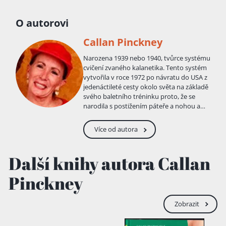
O autorovi
Callan Pinckney
Narozena 1939 nebo 1940, tvůrce systému
cvičení zvaného kalanetika. Tento systém
vytvořila v roce 1972 po návratu do USA z
jedenáctileté cesty okolo světa na základě
svého baletního tréninku proto, že se
narodila s postižením páteře a nohou a
hledala způsob, jak zlepšit svůj zdravotní
stav. Původním jménem Barbara Biffinger
Více od autora
Pfeiffer Pinckney; jméno Callan si vybrala
na doporučení numerologa.
Další knihy autora Callan
Pinckney
Zobrazit