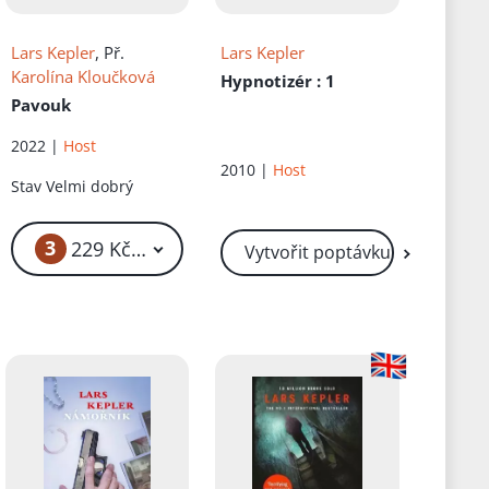
Lars Kepler
, Př.
Lars Kepler
Karolína Kloučková
Hypnotizér
: 1
Pavouk
2022 |
Host
2010 |
Host
Stav
Velmi dobrý
3
229 Kč – 239 Kč
Vytvořit poptávku