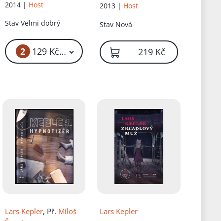
2014 |
Host
2013 |
Host
Stav
Velmi dobrý
Stav
Nová
2
č
129 Kč – 149 Kč
219 Kč
Lars Kepler
, Př.
Miloš
Lars Kepler