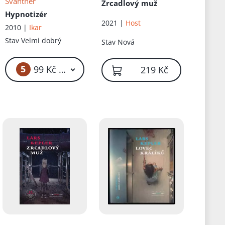
Švantner
Zrcadlový muž
Hypnotizér
2021 |
Host
2010 |
Ikar
Stav
Velmi dobrý
Stav
Nová
5
č
99 Kč – 119 Kč
219 Kč