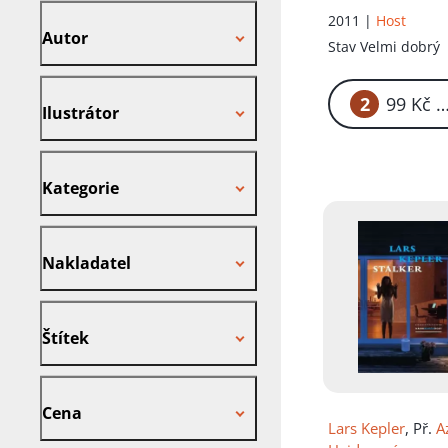
Autor
2011 |
Host
Autor
Stav
Velmi dobrý
Ilustrátor
2
99
Ilustrátor
Kategorie
Kategorie
Nakladatel
Nakladatel
Štítek
Štítek
Cena
Cena
Lars Kepler
, Př.
A