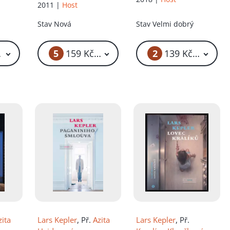
2011 |
Host
Stav
Nová
Stav
Velmi dobrý
5
2
 Kč – 129 Kč
159 Kč – 219 Kč
139 Kč – 149 K
zita
Lars Kepler
, Př.
Azita
Lars Kepler
, Př.