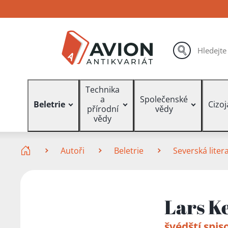
Přejít
Přejít
Přejít
na
na
na
hlavní
hlavní
vyhledávání
obsah
navigaci
hledat
Vyhledávání
Technika
a
Společenské
Beletrie
Cizo
přírodní
vědy
vědy
Zde se nacházíte
Autoři
Beletrie
Severská liter
Lars K
švédští spis