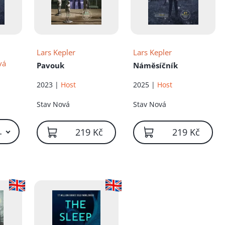
Lars Kepler
Lars Kepler
vá
Pavouk
Náměsíčník
2023 |
Host
2025 |
Host
Stav
Nová
Stav
Nová
49 Kč – 469 Kč
219 Kč
219 Kč