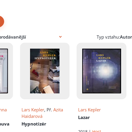
×
Typ vztahu:
nna
Lars Kepler
, Př.
Azita
Lars Kepler
Haidarová
Lazar
ouva
Hypnotizér
2018 |
Host