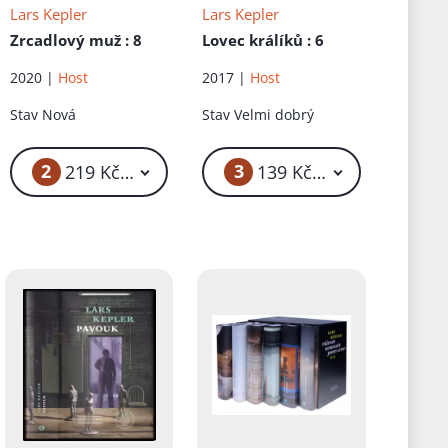
Lars Kepler
Lars Kepler
Zrcadlový muž
: 8
Lovec králíků
: 6
2020 |
Host
2017 |
Host
Stav
Nová
Stav
Velmi dobrý
2
3
219 Kč – 419 Kč
139 Kč – 159 Kč