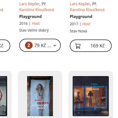
íku!
Lars Kepler
, Př.
Lars Kepler
, Př.
vá
Karolína Kloučková
Karolína Kloučková
Playground
Playground
2016 |
Host
2017 |
Host
Stav
Velmi dobrý
Stav
Nová
2
79 Kč – 89 Kč
Kč
169 Kč