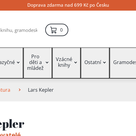
Doprava zdarma nad 699 Kč po Česku
položek – košík
0
Pro
Vzácné
jazyčné
děti a
Ostatní
Gramode
knihy
mládež
atura
Lars Kepler
epler
ovatelé