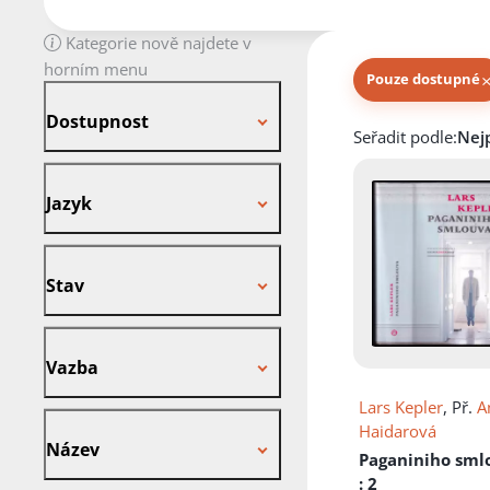
Kategorie nově najdete v
horním menu
Pouze dostupné
Dostupnost
Dostupnost
Knihy autora
Seřadit podle:
Jazyk
Jazyk
Stav
Stav
Vazba
Vazba
Lars Kepler
, Př.
A
Název
Haidarová
Název
Paganiniho sml
: 2