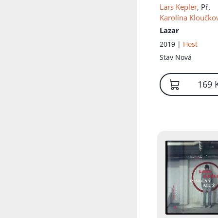
Přidáno do koš
Lars Kepler
, Př.
Karolína Kloučko
Lazar
2019 |
Host
Stav
Nová
169 