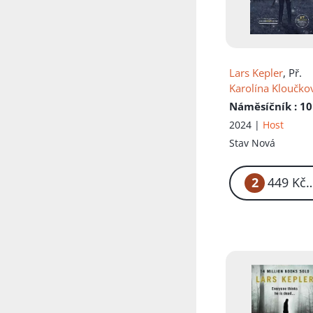
Lars Kepler
, Př.
Karolína Kloučko
Náměsíčník
: 10
2024 |
Host
Stav
Nová
2
4