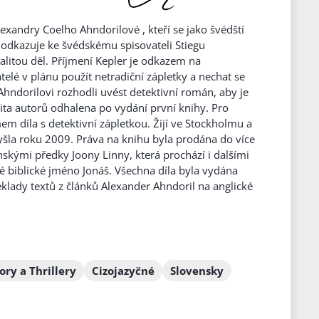
xandry Coelho Ahndorilové , kteří se jako švédští
odkazuje ke švédskému spisovateli Stiegu
valitou děl. Příjmení Kepler je odkazem na
elé v plánu použít netradiční zápletky a nechat se
ndorilovi rozhodli uvést detektivní román, aby je
tita autorů odhalena po vydání první knihy. Pro
 díla s detektivní zápletkou. Žijí ve Stockholmu a
 vyšla roku 2009. Práva na knihu byla prodána do více
inskými předky Joony Linny, která prochází i dalšími
 biblické jméno Jonáš. Všechna díla byla vydána
klady textů z článků Alexander Ahndoril na anglické
ory a Thrillery
Cizojazyčné
Slovensky