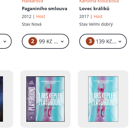
Haidarová
Karolína Kloučková
Paganiniho smlouva
Lovec králíků
2012 |
Host
2017 |
Host
Stav
Nová
Stav
Velmi dobrý
2
3
 Kč – 219 Kč
99 Kč – 219 Kč
139 Kč – 189 K