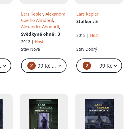
Lars Kepler
,
Alexandra
Lars Kepler
Coelho Ahndoril
,
Stalker
: 5
Alexander Ahndoril
,
Př.
Azita Haidarová
Svědkyně ohně
: 3
2015 |
Host
2012 |
Host
Stav
Nová
Stav
Dobrý
2
2
19 Kč – 149 Kč
99 Kč – 389 Kč
99 Kč