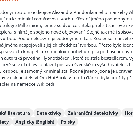
eudonym autorské dvojice Alexandra Ahndorila a jeho manželky Ale
ují na kriminální románovou tvorbu. Křestní jméno pseudonymu 
 trilogie Millennium, jemuž se dvojice chtěla přiblížit žánrově i k
lera, s nímž je spojeno nové objevování. Stejně tak měli spisovat
 tvorbou. Pod uměleckým pseudonymem Lars Kepler se manželé Ah
á jména nespojovali s jejich předchozí tv
orbou. Přesto byla iden
pisovatelů k napětí a kriminálním příběhům píší pod pseudonymem
jich autorská prvotina Hypnotisören , která se stala bestsellerem,
Poprvé se v ní objevila hlavní postava švédského vyšetřovatele s f
 osobou je samotný kriminalista. Rodné jméno Joona je upravené
ihy v nakladatelství OneHotBook. V tomto článku byly použity pře
Kepler na německé Wikipedii.
ská literatura
Detektivky
Zahraniční detektivky
Hor
lety
Anglicky (English)
Polsky