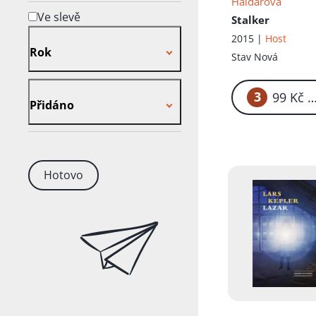
Haidarová
Ve slevě
Stalker
Rok
2015 |
Host
Rok
Stav
Nová
Přidáno
3
99
Přidáno
Hotovo