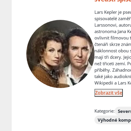
Lars Kepler je ps
spisovatelé zaměř
Larssonovi, autoru
astronoma Jana Kep
ovlivnit filmovou
čtenáři skrze znám
náklonnost obou s
mají tři dcery. Je
než třiceti zemí. 
příběhy. Záhadnou
také jako audiokn
Wikipedii a Lars 
Zobrazit vše
Kategorie:
Sever
Výhodné komp