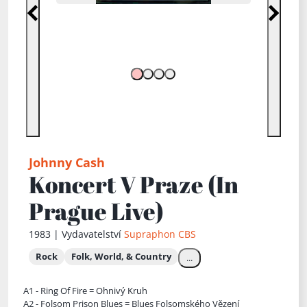
Předchozí
Další
Johnny Cash
Koncert V Praze (In
Prague Live)
1983 | Vydavatelství
Supraphon
CBS
Rock
Folk, World, & Country
...
A1 - Ring Of Fire = Ohnivý Kruh
A2 - Folsom Prison Blues = Blues Folsomského Vězení