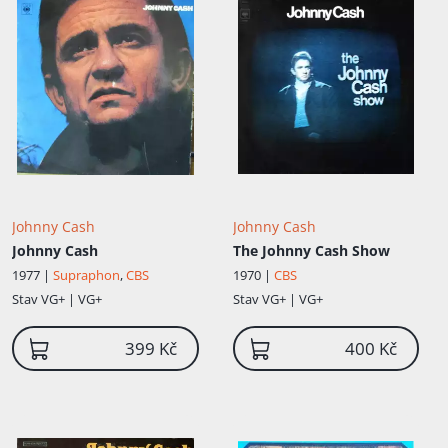
Johnny Cash
Johnny Cash
Johnny Cash
The Johnny Cash Show
1977 |
Supraphon
,
CBS
1970 |
CBS
Stav
VG+ | VG+
Stav
VG+ | VG+
399 Kč
400 Kč