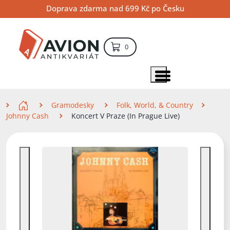
Přejít
Přejít
Přejít
Doprava zdarma nad 699 Kč po Česku
na
na
na
hlavní
hlavní
vyhledávání
obsah
navigaci
položek – košík
0
Vyhledávání
hledat
Zobrazit položky menu
Zde se nacházíte
Gramodesky
Folk, World, & Country
Johnny Cash
Koncert V Praze (In Prague Live)