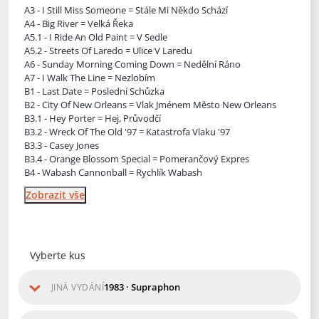
A3 - I Still Miss Someone = Stále Mi Někdo Schází
A4 - Big River = Velká Řeka
A5.1 - I Ride An Old Paint
= V Sedle
A5.2 - Streets Of Laredo = Ulice V Laredu
A6 - Sunday Morning Coming Down = Nedělní Ráno
A7 - I Walk The Line = Nezlobím
B1 - Last Date = Poslední Schůzka
B2 - City Of New Orleans = Vlak Jménem Město New Orleans
B3.1 - Hey Porter = Hej, Průvodčí
B3.2 - Wreck Of The Old '97 = Katastrofa Vlaku '97
B3.3 - Casey Jones
B3.4 - Orange Blossom Special = Pomerančový Expres
B4 - Wabash Cannonball = Rychlík Wabash
Zobrazit vše
Vyberte kus
1983 · Supraphon
JINÁ VYDÁNÍ