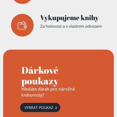
Vykupujeme knihy
Za hotovost a s vlastním odvozem
Přidáno do košíku!
Dárkové
poukazy
Hledáte dárek pro náročné
knihomoly?
VYBRAT POUKAZ