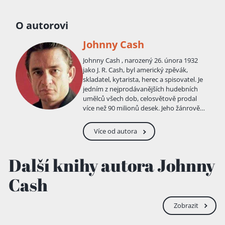
O autorovi
Johnny Cash
Johnny Cash , narozený 26. února 1932
jako J. R. Cash, byl americký zpěvák,
skladatel, kytarista, herec a spisovatel. Je
jedním z nejprodávanějších hudebních
umělců všech dob, celosvětově prodal
více než 90 milionů desek. Jeho žánrově
pestré písně a zvuk zahrnovaly country,
rock and roll, rockabilly, blues, folk i
Více od autora
gospel. Cash byl známý svým hlubokým,
klidným basbarytonovým hlasem,
charakteristickým zvukem své
Další knihy autora Johnny
doprovodné kapely Tennessee Three,
který se vyznačoval vlakově znějícími
Cash
kytarovými rytmy, rebelstvím spojeným
se stále pochmurnějším a pokornějším
chováním, bezplatnými vězeňskými
Zobrazit
koncerty a charakteristickým vzhledem,
který mu vynesl přezdívku "Muž v