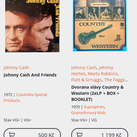
Johnny Cash
Johnny Cash
,
Johnny
Horton
,
Marty Robbins
,
Johnny Cash And Friends
Flatt & Scruggs
,
The Foggy
Mountain Boys
Dvorana slávy Country &
Western (2xLP + BOX +
1972 |
Columbia Special
BOOKLET)
Products
1970 |
Supraphon
,
Gramofonový klub
Stav
VG+ | VG+
Stav
VG+ | VG
500 Kč
1 199 Kč