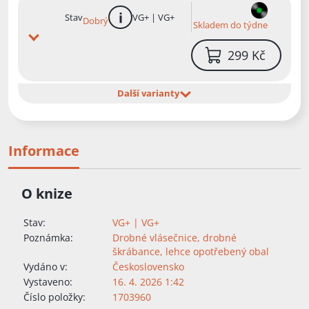
Stav
VG+ | VG+
Dobrý
více informací
Skladem do týdne
299 Kč
Další varianty
Informace
O knize
Stav:
VG+ | VG+
Poznámka:
Drobné vlásečnice, drobné
škrábance, lehce opotřebený obal
Vydáno v:
Československo
Vystaveno:
16. 4. 2026 1:42
Číslo položky:
1703960