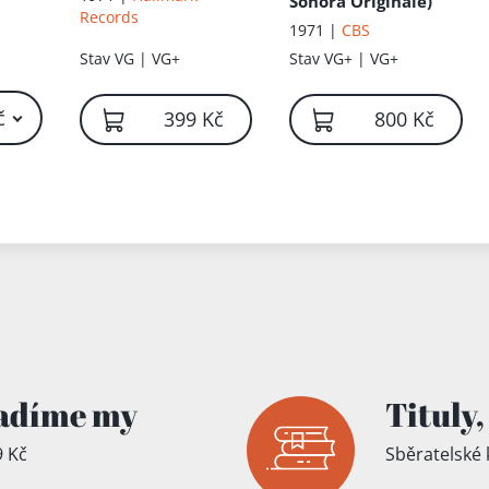
Sonora Originale)
íku!
Records
1971 |
CBS
Stav
VG | VG+
Stav
VG+ | VG+
č
399 Kč
800 Kč
adíme my
Tituly,
 Kč
Sběratelské 