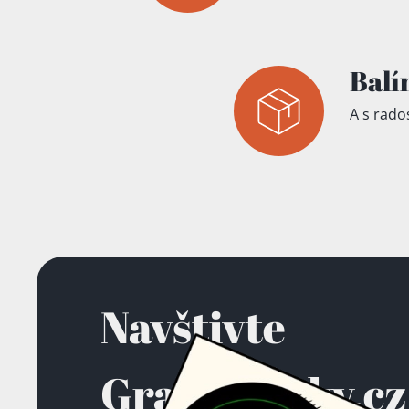
Balí
A s rados
Navštivte
Gramodesky.cz