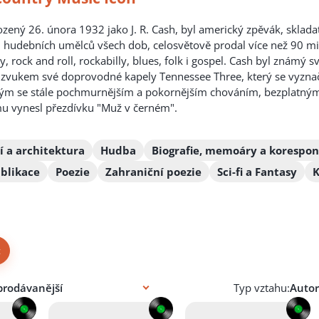
zený 26. února 1932 jako J. R. Cash, byl americký zpěvák, skladatel
 hudebních umělců všech dob, celosvětově prodal více než 90 mil
y, rock and roll, rockabilly, blues, folk i gospel. Cash byl zn
 zvukem své doprovodné kapely Tennessee Three, který se vyznač
ným se stále pochmurnějším a pokornějším chováním, bezplatným
u vynesl přezdívku "Muž v černém".
 a architektura
Hudba
Biografie, memoáry a korespo
blikace
Poezie
Zahraniční poezie
Sci-fi a Fantasy
×
Typ vztahu: