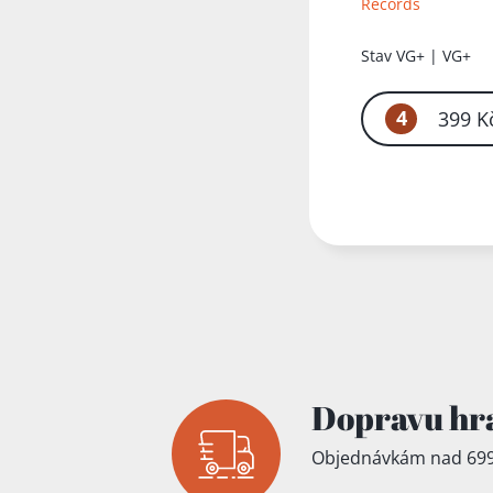
Records
Přidáno do koš
Stav
VG+ | VG+
4
399 K
Dopravu hr
Objednávkám nad 699