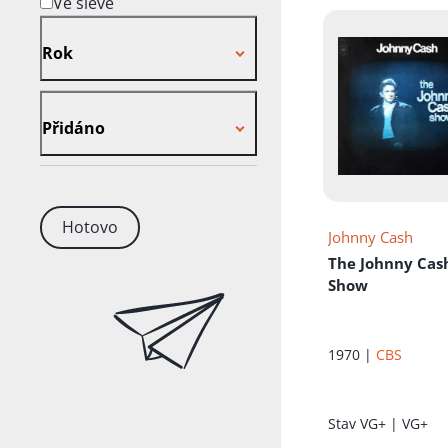
Ve slevě
Rok
Rok
Přidáno
Přidáno
Hotovo
Johnny Cash
The Johnny Cas
Show
1970 |
CBS
Stav
VG+ | VG+