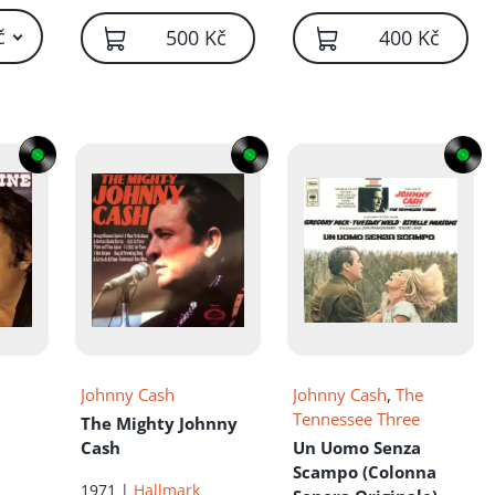
č
500 Kč
400 Kč
Johnny Cash
Johnny Cash
,
The
Tennessee Three
The Mighty Johnny
Cash
Un Uomo Senza
Scampo (Colonna
1971 |
Hallmark