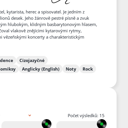
, kytarista, herec a spisovatel. Je jedním z
ionů desek. Jeho žánrově pestré písně a zvuk
ámý svým hlubokým, klidným basbarytonovým hlasem,
oval vlakově znějícími kytarovými rytmy,
i vězeňskými koncerty a charakteristickým
ndence
Cizojazyčné
Komiksy
Anglicky (English)
Noty
Rock
Počet výsledků: 15