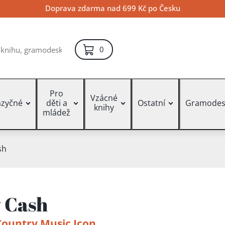
Doprava zdarma nad 699 Kč po Česku
položek – košík
0
Pro
Vzácné
azyčné
děti a
Ostatní
Gramodes
knihy
mládež
sh
 Cash
ountry Music Icon