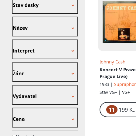
Stav desky
Název
Název
Interpret
Interpret
Johnny Cash
Žánr
Koncert V Praze
Žánr
Prague Live)
1983 |
Suprapho
Vydavatel
Stav
VG+ | VG+
Vydavatel
11
Cena
Cena