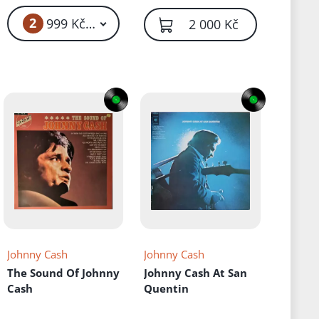
2
999 Kč – 1 199 Kč
2 000 Kč
Johnny Cash
Johnny Cash
The Sound Of Johnny
Johnny Cash At San
Cash
Quentin