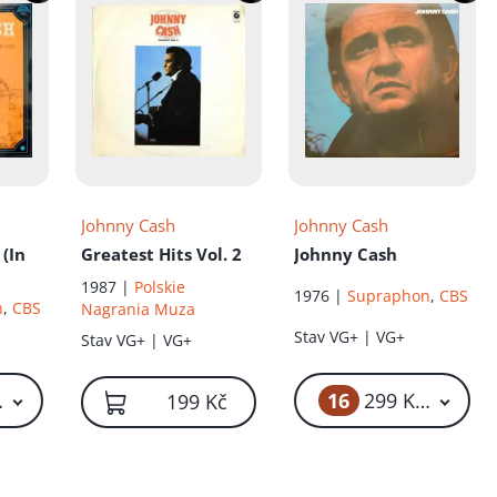
Johnny Cash
Johnny Cash
 (In
Greatest Hits Vol. 2
Johnny Cash
1987 |
Polskie
1976 |
Supraphon
,
CBS
n
,
CBS
Nagrania Muza
Stav
VG+ | VG+
Stav
VG+ | VG+
16
199 Kč – 299 Kč
299 Kč – 399
199 Kč