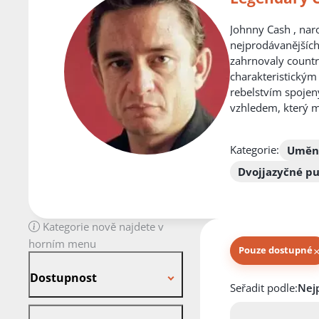
Johnny Cash , naro
nejprodávanějších
zahrnovaly countr
charakteristickým
rebelstvím spoje
vzhledem, který m
Kategorie:
Umění
Dvojjazyčné pu
Kategorie nově najdete v
horním menu
Pouze dostupné
Dostupnost
Dostupnost
Knihy autora
Seřadit podle:
Stav desky