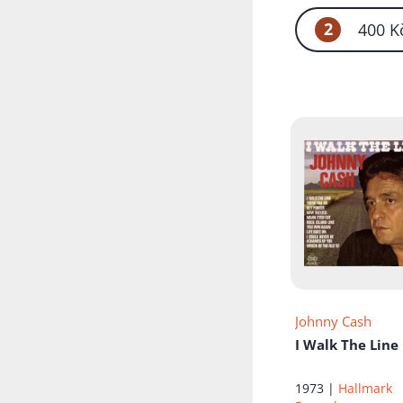
2
400 K
Johnny Cash
I Walk The Line
1973 |
Hallmark