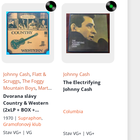
Johnny Cash
,
Flatt &
Johnny Cash
Scruggs
,
The Foggy
The Electrifying
Mountain Boys
,
Marty
Johnny Cash
Robbins
,
Johnny
Dvorana slávy
Horton
Country & Western
(2xLP + BOX +
Columbia
BOOKLET)
1970 |
Supraphon
,
Gramofonový klub
Stav
VG+ | VG
Stav
VG+ | VG+