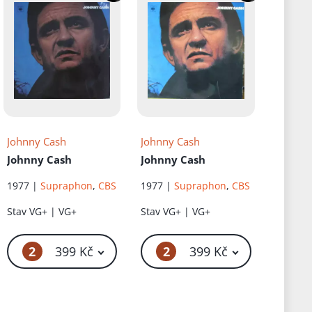
Johnny Cash
Johnny Cash
Johnny Cash
Johnny Cash
1977 |
Supraphon
,
CBS
1977 |
Supraphon
,
CBS
Stav
VG+ | VG+
Stav
VG+ | VG+
2
2
 Kč
399 Kč
399 Kč