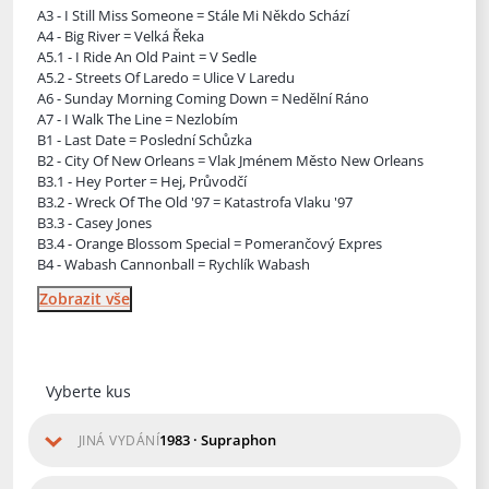
A3 - I Still Miss Someone = Stále Mi Někdo Schází
A4 - Big River = Velká Řeka
A5.1 - I Ride An Old Paint
= V Sedle
A5.2 - Streets Of Laredo = Ulice V Laredu
A6 - Sunday Morning Coming Down = Nedělní Ráno
A7 - I Walk The Line = Nezlobím
B1 - Last Date = Poslední Schůzka
B2 - City Of New Orleans = Vlak Jménem Město New Orleans
B3.1 - Hey Porter = Hej, Průvodčí
B3.2 - Wreck Of The Old '97 = Katastrofa Vlaku '97
B3.3 - Casey Jones
B3.4 - Orange Blossom Special = Pomerančový Expres
B4 - Wabash Cannonball = Rychlík Wabash
Zobrazit vše
Vyberte kus
1983 · Supraphon
JINÁ VYDÁNÍ