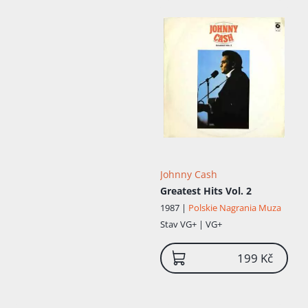
který mu vynesl přezdívku "Muž v
černém".
Johnny Cash
Greatest Hits Vol. 2
1987 |
Polskie Nagrania Muza
Stav
VG+ | VG+
199 Kč