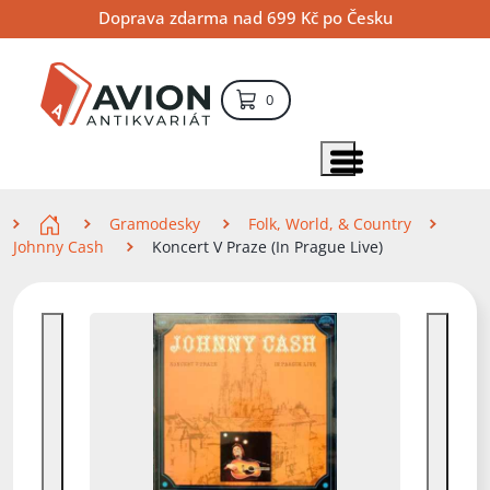
Přejít
Přejít
Přejít
Doprava zdarma nad 699 Kč po Česku
na
na
na
hlavní
hlavní
vyhledávání
obsah
navigaci
položek – košík
0
Vyhledávání
hledat
Zobrazit položky menu
Zde se nacházíte
Gramodesky
Folk, World, & Country
Johnny Cash
Koncert V Praze (In Prague Live)