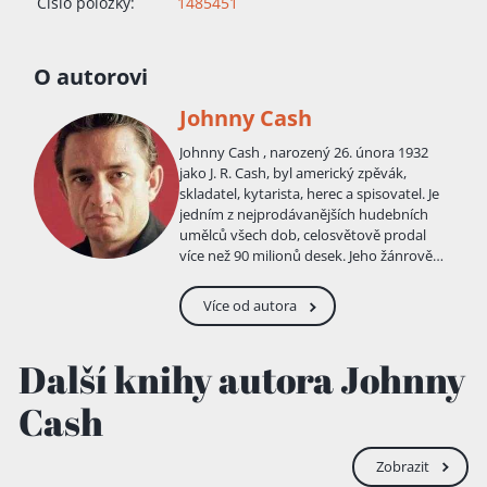
Číslo položky:
1485451
O autorovi
Johnny Cash
Johnny Cash , narozený 26. února 1932
jako J. R. Cash, byl americký zpěvák,
skladatel, kytarista, herec a spisovatel. Je
jedním z nejprodávanějších hudebních
umělců všech dob, celosvětově prodal
více než 90 milionů desek. Jeho žánrově
pestré písně a zvuk zahrnovaly country,
rock and roll, rockabilly, blues, folk i
Více od autora
gospel. Cash byl známý svým hlubokým,
klidným basbarytonovým hlasem,
charakteristickým zvukem své
Další knihy autora Johnny
doprovodné kapely Tennessee Three,
který se vyznačoval vlakově znějícími
Cash
kytarovými rytmy, rebelstvím spojeným
se stále pochmurnějším a pokornějším
chováním, bezplatnými vězeňskými
Zobrazit
koncerty a charakteristickým vzhledem,