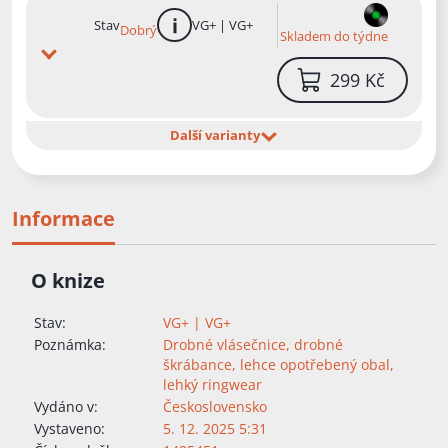
Stav
VG+ | VG+
Dobrý
více informací
Skladem do týdne
299 Kč
Další varianty
Informace
O knize
Stav:
VG+ | VG+
Poznámka:
Drobné vlásečnice, drobné
škrábance, lehce opotřebený obal,
lehký ringwear
Vydáno v:
Československo
Vystaveno:
5. 12. 2025 5:31