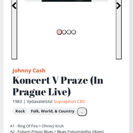
Předchozí
Další
Johnny Cash
Koncert V Praze (In
Prague Live)
1983 | Vydavatelství
Supraphon
CBS
Rock
Folk, World, & Country
...
A1 - Ring Of Fire = Ohnivý Kruh
A2 - Folsom Prison Blues = Blues Folsomského Vězení