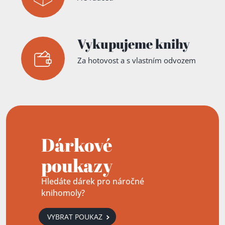
Vykupujeme knihy
Za hotovost a s vlastním odvozem
Přidáno do košíku!
Dárkové
poukazy
Hledáte dárek pro náročné
knihomoly?
VYBRAT POUKAZ