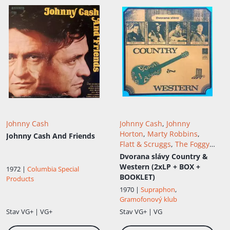
Johnny Cash
Johnny Cash
,
Johnny
Horton
,
Marty Robbins
,
Johnny Cash And Friends
Flatt & Scruggs
,
The Foggy
Mountain Boys
Dvorana slávy Country &
Western (2xLP + BOX +
1972 |
Columbia Special
BOOKLET)
Products
1970 |
Supraphon
,
Gramofonový klub
Stav
VG+ | VG+
Stav
VG+ | VG