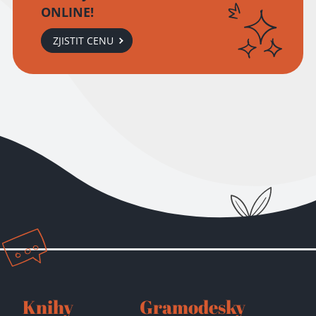
ONLINE!
ZJISTIT CENU
Přidáno do košíku!
Knihy
Gramodesky