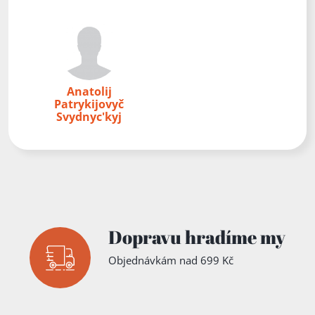
Anatolij
Patrykijovyč
Svydnyc'kyj
Dopravu hradíme my
Objednávkám nad 699 Kč