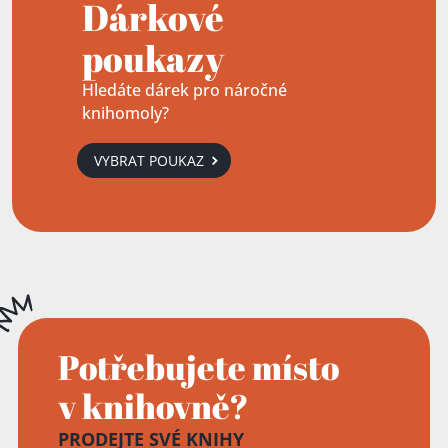
Dárkové
poukazy
Hledáte dárek pro náročné
knihomoly?
VYBRAT POUKAZ
Potřebujete místo
v knihovně?
PRODEJTE SVÉ KNIHY