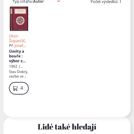
Typ vztahu:
Počet výsledků: 1
Oton
Župančič
,
Př.
Josef
Hiršal
Úsvity a
bouře
:
výbor z
básní
1962 |
Státní
Stav
Dobrý,
nakladatels
vazba se
tví krásné
začíná
literatury a
rozlepovat,
49 Kč
umění
lehce
opotřebená
obálka
Lidé také hledají