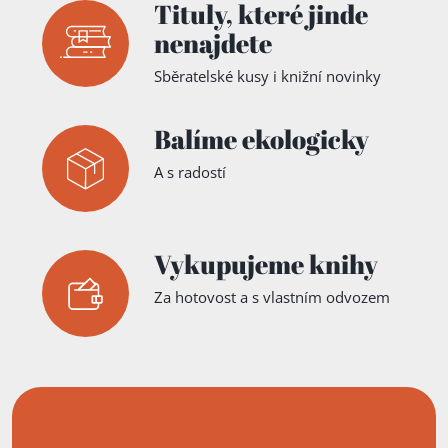
Tituly,
které jinde
nenajdete
Sběratelské kusy i knižní novinky
Balíme ekologicky
A s radostí
Vykupujeme knihy
Za hotovost a s vlastním odvozem