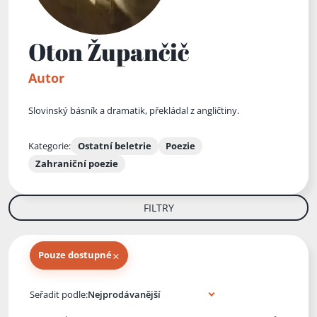
Oton Župančič
Autor
Slovinský básník a dramatik, překládal z angličtiny.
Kategorie:
Ostatní beletrie
Poezie
Zahraniční poezie
FILTRY
×
Pouze dostupné
Knihy autora
Seřadit podle: