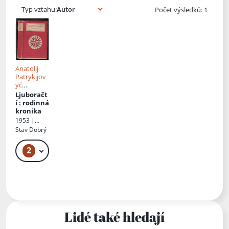
Typ vztahu:
Počet výsledků: 1
Anatolij
Patrykijov
yč
Svydnyc'k
Ljuboračt
yj
, Př.
í
: rodinná
Rudolf
kronika
Hůlka
1953 |
Státní
Stav
Dobrý
nakladatels
tví krásné
2
69 Kč
literatury,
hudby a
umění
Lidé také hledají