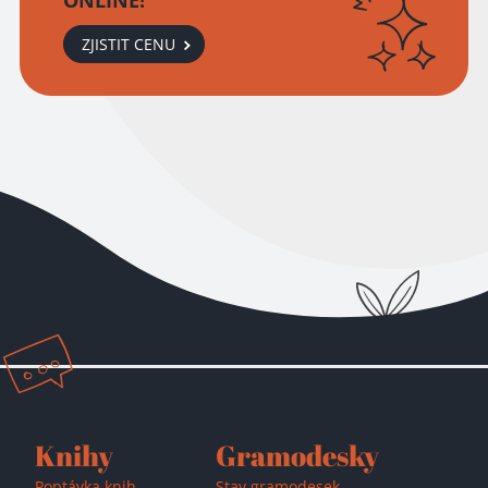
ONLINE!
ZJISTIT CENU
Přidáno do košíku!
Knihy
Gramodesky
Poptávka knih
Stav gramodesek