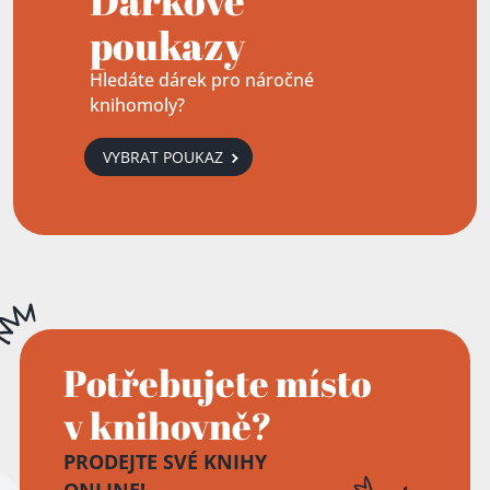
Dárkové
poukazy
Hledáte dárek pro náročné
knihomoly?
VYBRAT POUKAZ
Potřebujete místo
v knihovně?
PRODEJTE SVÉ KNIHY