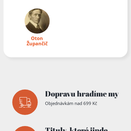
Oton
Župančič
Dopravu hradíme my
Objednávkám nad 699 Kč
Tituly,
které jinde