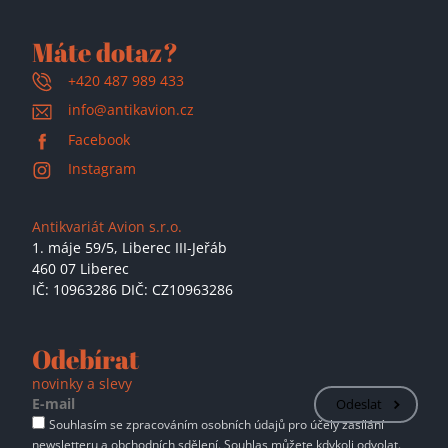
Máte dotaz?
+420 487 989 433
info@antikavion.cz
Facebook
Instagram
Antikvariát Avion s.r.o.
1. máje 59/5,
Liberec III-Jeřáb
460 07 Liberec
IČ: 10963286 DIČ: CZ10963286
Odebírat
novinky a slevy
Odeslat
Souhlasím se zpracováním osobních údajů pro účely zasílání
newsletteru a obchodních sdělení. Souhlas můžete kdykoli odvolat.