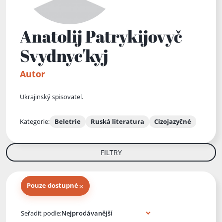
Anatolij Patrykijovyč
Svydnyc'kyj
Autor
Ukrajinský spisovatel.
Kategorie:
Beletrie
Ruská literatura
Cizojazyčné
FILTRY
×
Pouze dostupné
Knihy autora
Seřadit podle: