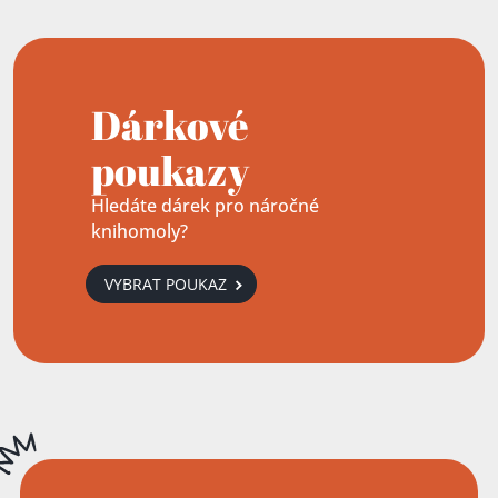
Dárkové
poukazy
Hledáte dárek pro náročné
knihomoly?
VYBRAT POUKAZ