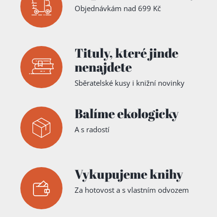
Pieter
Objednávkám nad 699 Kč
Bruegel
,
Auguste
Renoir
,
Édouard
Manet
,
Tituly,
které jinde
Fernand
Léger
,
nenajdete
Thomas
Gainsboro
ugh
,
Sběratelské kusy i knižní novinky
Raffael
Santi
,
Vladimír
Balíme ekologicky
Jan Hnízdo
A s radostí
Vykupujeme knihy
Za hotovost a s vlastním odvozem