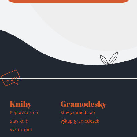
Knihy
Gramodesky
Poptávka knih
Stav gramodesek
Stav knih
Výkup gramodesek
Výkup knih