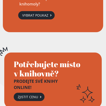
knihomoly?
VYBRAT POUKAZ
Potřebujete místo
v knihovně?
PRODEJTE SVÉ KNIHY
ONLINE!
ZJISTIT CENU
Přidáno do košíku!