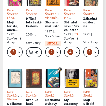
Karel
Karel
Karel
Karel
Karel
Štorkán
, Il.
Štorkán
Štorkán
, Il.
Štorkán
,
Štorkán
Jiřina
Vladimír
Jan
Hříšná
Záhadná
Wilma
Jiránek
Domabyl
Moji milí
léta české
Sbohem,
Sběratel
událost
Palková
fóristé,
královny
maturito
sexu
: Sex
na
aneb,
Žofie
collector
nudapláži
1987 |
Divoké
1991 |
1992 |
1993 |
R 3
2000 |
Mladá
Stav
Dobrý
pivo
Interpress
Petrklíč
Víkend
fronta
Stav
Velmi
Stav
Velmi
dobrý
dobrý
Stav
Dobrý
Stav
Dobrý
LETO26
od:
34 Kč
3
2
4
2
49 Kč – 59 Kč
49 Kč – 59 Kč
49 Kč – 79 Kč
59 Kč
49 Kč
Karel
Karel
Karel
Karel
Karel
Štorkán
, Il.
Štorkán
Štorkán
Štorkán
Štorkán
Vladimír
Kronika
Neznámá
My
Moji
Jiránek
Dočkáme
katů
z Vltavy
ztracený
učitelé