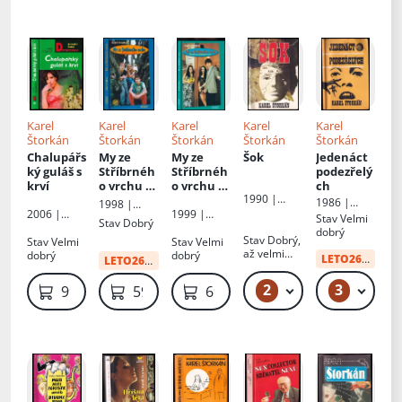
Karel
Karel
Karel
Karel
Karel
Štorkán
Štorkán
Štorkán
Štorkán
Štorkán
Chalupářs
My ze
My ze
Šok
Jedenáct
ký guláš s
Stříbrnéh
Stříbrnéh
podezřelý
krví
o vrchu :
o vrchu
:
ch
1990 |
Nemravn
Maturity
1986 |
1998 |
Středočesk
á třída
:
na
2006 |
1999 |
Rudé právo
Nava
Stav
Velmi
Stav
Dobrý
é
MOBA
Nava
Nemravn
Stříbrné
dobrý
nakladatels
Stav
Dobrý,
Stav
Velmi
Stav
Velmi
á třída
m vrchu
tví a
až velmi
dobrý
dobrý
LETO26
od:
34 
LETO26
:
24 Kč
knihkupectv
dobrý
í
2
3
49 Kč
49 Kč
99 Kč
59 Kč
69 Kč