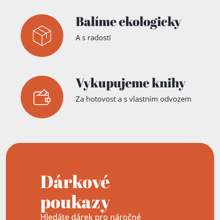
Balíme ekologicky
A s radostí
Vykupujeme knihy
Za hotovost a s vlastním odvozem
Dárkové
poukazy
Hledáte dárek pro náročné