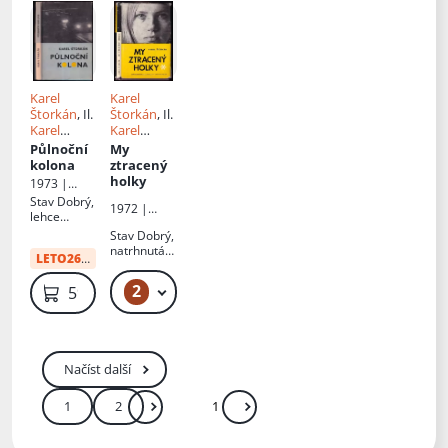
Karel
Karel
Štorkán
, Il.
Štorkán
, Il.
Karel
Karel
Havlíček
Havlíček
,
Půlnoční
My
Jaroslav
kolona
ztracený
Trousil
holky
1973 |
Středočesk
Stav
Dobrý,
1972 |
é
lehce
Středočesk
nakladatels
opotřebená
Stav
Dobrý,
é
tví a
obálka,
natrhnutá
nakladatels
knihkupectv
LETO26
:
41 Kč
zašlá
obálka,
tví a
í
obálka
opotřebená
knihkupectv
2
49 Kč
59 Kč
obálka,
í
vazba lehce
povolená
Načíst další
1
2
Další
Přejít
Zadejte číslo stránky mezi 1 a 2