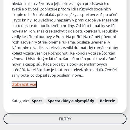
hledání místa v životě, o jejích zkreslených představách o
světě a o životě. Zobrazuje přitom lidi z různých sociálních
skupin od středoškoláků , přes vojáky a sportovce až po učně
. Tyto knihy jsou většinou napsány v první osobě ve snaze vžít
se co nejvíce do pocitu svého hrdiny. Od této tematiky se liší
novela Milion, snažící se zachytit události, které za 1. republiky
vedly ke zřícení budovy v Praze Na poříčí. Na námět původní
rozhlasové hry Střílej oběma rukama, posléze uvedené i v
Národním divadle a v televizi, vznikl dramatický román z doby
kolektivizace vesnice Rozhodnutí. Ke konci života se Štorkán
věnoval i historickým látkám. Karel Štorkán publikoval v řadě
novin a časopisů . Řada próz byla podkladem filmových
scénářů, Karel Štorkán je i autorem televizních seriálů. Zemřel
záhy poté, co dopsal svoji poslední nove...
Zobrazit vše
Kategorie:
Sport
Spartakiády a olympiády
Beletrie
FILTRY