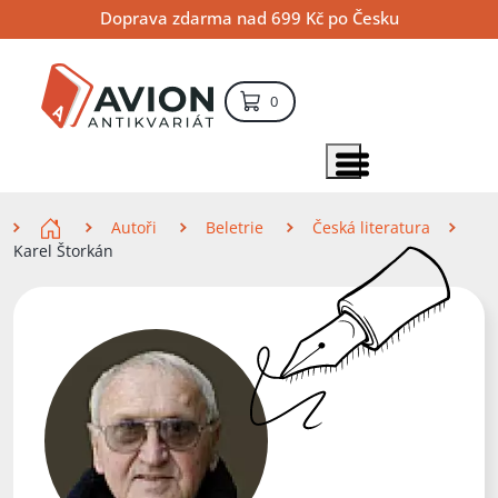
Přejít
Přejít
Přejít
Doprava zdarma nad 699 Kč po Česku
na
na
na
hlavní
hlavní
vyhledávání
obsah
navigaci
položek – košík
0
Vyhledávání
hledat
Zobrazit položky menu
Zde se nacházíte
Autoři
Beletrie
Česká literatura
Karel Štorkán