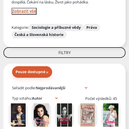
dospělá, Čekání na lásku, Život jako pohádka.
Zobrazit vše
Kategorie:
Sociologie a příbuzné vědy
Práva
Česká a Slovenská historie
FILTRY
×
Pouze dostupné
Knihy autora
Seřadit podle:
Typ vztahu:
Počet výsledků: 45