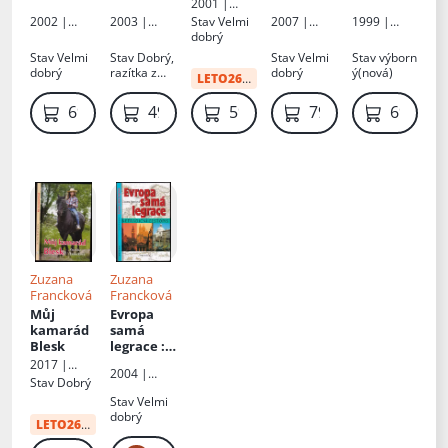
princezna
Návod na
2001 |
dokonalé
Petra
2002 |
2003 |
Stav
Velmi
2007 |
1999 |
manželst
Petra
Petra
dobrý
Petra
Petra
ví
Stav
Velmi
Stav
Dobrý,
Stav
Velmi
Stav
výborn
dobrý
razítka z
dobrý
ý(nová)
LETO26
:
35 Kč
knihovny,
hřbet s
69 Kč
49 Kč
59 Kč
79 Kč
69 Kč
polepkou
Zuzana
Zuzana
Francková
Francková
Můj
Evropa
kamarád
samá
Blesk
legrace
:
netradičn
2017 |
2004 |
í zeměpis
Akcent
Stav
Dobrý
Petra
Stav
Velmi
dobrý
LETO26
:
29 Kč