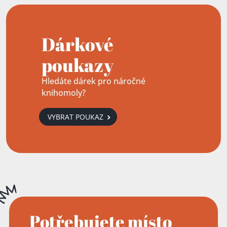
Dárkové
poukazy
Hledáte dárek pro náročné
knihomoly?
VYBRAT POUKAZ
Potřebujete místo