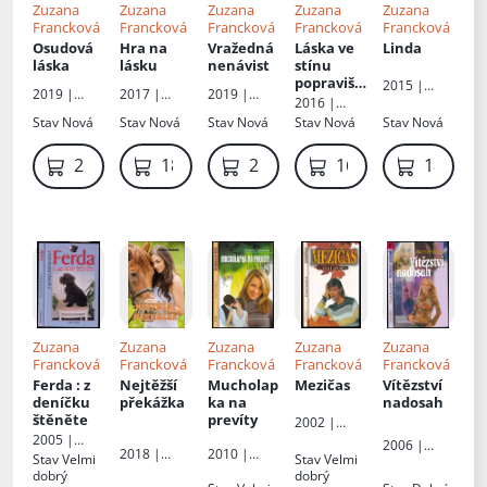
Zuzana
Zuzana
Zuzana
Zuzana
Zuzana
Francková
Francková
Francková
Francková
Francková
Osudová
Hra na
Vražedná
Láska ve
Linda
láska
lásku
nenávist
stínu
popravišt
2015 |
2019 |
2017 |
2019 |
ě
Akcent
2016 |
Drahomír
Drahomír
Akcent
Drahomír
Stav
Nová
Stav
Nová
Stav
Nová
Stav
Nová
Stav
Nová
Rybníček -
Rybníček -
Rybníček -
vyd.Akcent
vyd.Akcent
vyd.Akcent
219 Kč
189 Kč
219 Kč
169 Kč
189 Kč
Zuzana
Zuzana
Zuzana
Zuzana
Zuzana
Francková
Francková
Francková
Francková
Francková
Ferda
: z
Nejtěžší
Mucholap
Mezičas
Vítězství
deníčku
překážka
ka na
nadosah
štěněte
prevíty
2002 |
Petra
2005 |
2006 |
2018 |
2010 |
Petra
Stav
Velmi
Stav
Velmi
Petra
Drahomír
Erika
dobrý
dobrý
Rybníček -