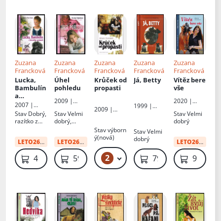
Zuzana
Zuzana
Zuzana
Zuzana
Zuzana
Francková
Francková
Francková
Francková
Francková
Lucka,
Úhel
Krůček od
Já, Betty
Vítěz bere
Bambulín
pohledu
propasti
vše
a
2009 |
2020 |
kouzelný
2007 |
1999 |
Erika
Drahomír
2009 |
prstýnek
:
Petra
Petra
Stav
Dobrý,
Stav
Velmi
Stav
Velmi
Rybníček -
Erika
1
razítko z
dobrý,
dobrý
vyd.Akcent
knihovny,
lehce
Stav
výborn
Stav
Velmi
přelepka
zkosený
ý(nová)
dobrý
LETO26
:
34 Kč
LETO26
:
12 Kč
LETO26
:
59 Kč
hřbet
2
69 Kč – 79 Kč
49 Kč
59 Kč
79 Kč
99 Kč