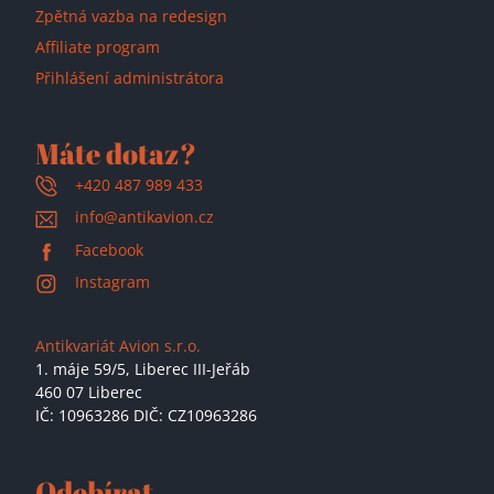
Zpětná vazba na redesign
Affiliate program
Přihlášení administrátora
Máte dotaz?
+420 487 989 433
info@antikavion.cz
Facebook
Instagram
Antikvariát Avion s.r.o.
1. máje 59/5,
Liberec III-Jeřáb
460 07 Liberec
IČ: 10963286 DIČ: CZ10963286
Odebírat