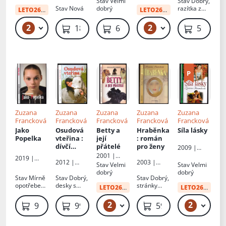
Stav
Velmi
Stav
Dobrý,
vyd.Akcent
Stav
Nová
dobrý
razítka z
LETO26
od:
10 Kč
LETO26
od:
29 Kč
knihovny
2
2
49 Kč
49 Kč
189 Kč
69 Kč
59 Kč
Zuzana
Zuzana
Zuzana
Zuzana
Zuzana
Francková
Francková
Francková
Francková
Francková
Jako
Osudová
Betty a
Hraběnka
Síla lásky
Popelka
vteřina
:
její
: román
dívčí
přátelé
pro ženy
2009 |
román
Erika
2001 |
2019 |
2012 |
2003 |
Petra
Stav
Velmi
Stav
Velmi
Akcent
Drahomír
Petra
dobrý
dobrý
Rybníček -
Stav
Mírně
Stav
Dobrý,
Stav
Dobrý,
vyd.Akcent
opotřebená
desky s
stránky
LETO26
od:
34 Kč
LETO26
od:
10 
, rozlepená
polepkou
zvlněné
vazba, vše
2
2
49 Kč
49 Kč
99 Kč
99 Kč
59 Kč
drží