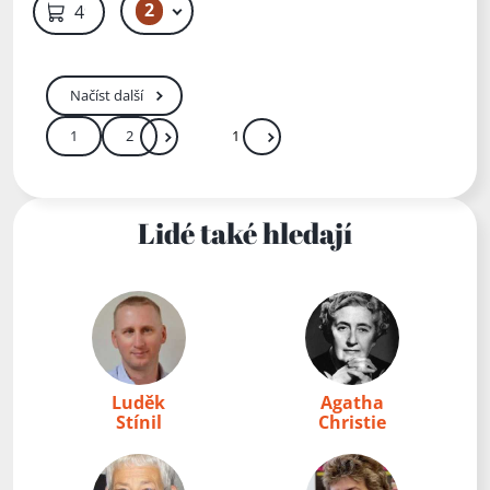
2
49 Kč
49 Kč
Načíst další
1
2
Další
Přejít
Zadejte číslo stránky mezi 1 a 2
Lidé také hledají
Luděk
Agatha
Stínil
Christie