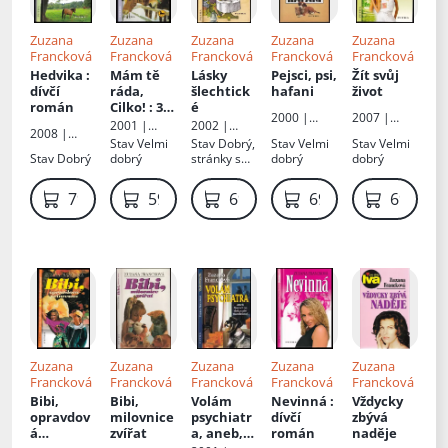
Zuzana
Zuzana
Zuzana
Zuzana
Zuzana
Francková
Francková
Francková
Francková
Francková
Hedvika
:
Mám tě
Lásky
Pejsci, psi,
Žít svůj
dívčí
ráda,
šlechtick
hafani
život
román
Cilko!
: 3.
é
2000 |
2007 |
díl
2001 |
2002 |
Petra
Petra
2008 |
Petra
Petra
Stav
Velmi
Stav
Dobrý,
Stav
Velmi
Stav
Velmi
Petra
Stav
Dobrý
dobrý
stránky s
dobrý
dobrý
flíčky
79 Kč
59 Kč
69 Kč
69 Kč
69 Kč
Zuzana
Zuzana
Zuzana
Zuzana
Zuzana
Francková
Francková
Francková
Francková
Francková
Bibi,
Bibi,
Volám
Nevinná
:
Vždycky
opravdov
milovnice
psychiatr
dívčí
zbývá
á
zvířat
a, aneb,
román
naděje