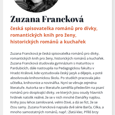
Zuzana Francková
česká spisovatelka románů pro dívky,
romantických knih pro ženy,
historických románů a kuchařek
Zuzana Francková je česká spisovatelka románů pro dívky,
romantických knih pro ženy, historických románů a kuchařek.
Zuzana Francková studovala gymnázium s maturitou v
Pardubicích, dále nastoupila na Pedagogickou fakultu v
Hradci Králové, kde vystudovala český jazyk a dějepis, a poté
absolvovala knihovnickou školu. Po studiích pracovala jako
učitelka, knihovnice a novinářka. Nyní se věnuje zejména
literatuře. Autorka se v literatuře zaměřila pře
devším na psaní
románů pro dospívající dívky, ve kterých jsou osudy hlavních
hrdinek natolik reálné, že se v nich mnohé čtenářky najdou.
Knihy jsou lehce zamilované, velmi čtivé, a dá se říct, že se
čtou samy. Zuzana Francková napsala dvě série Barča, Cilka, a
mnoho samostatných románů, např.: Zlatá klec, Příliš brzy