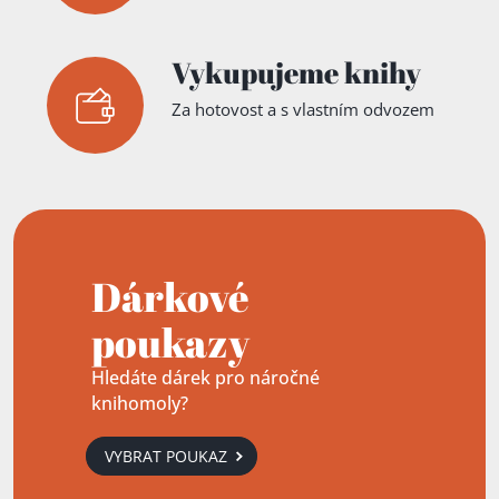
Vykupujeme knihy
Za hotovost a s vlastním odvozem
Dárkové
poukazy
Hledáte dárek pro náročné
knihomoly?
VYBRAT POUKAZ