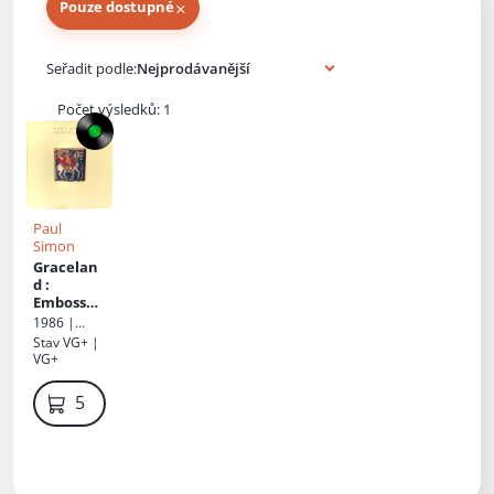
×
Pouze dostupné
Knihy autora
Seřadit podle:
Počet výsledků: 1
Paul
Simon
Gracelan
d
:
Embossed
Sleeve
1986 |
Vinyl
Warner
Stav
VG+ |
Bros.
VG+
Records
599 Kč