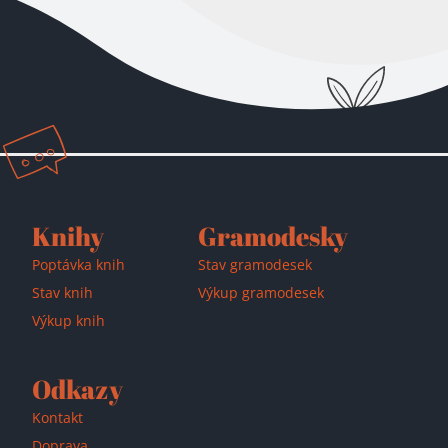
Knihy
Gramodesky
Přidáno do košíku!
Poptávka knih
Stav gramodesek
Stav knih
Výkup gramodesek
Výkup knih
Odkazy
Kontakt
Doprava