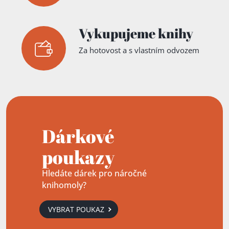
Vykupujeme knihy
Za hotovost a s vlastním odvozem
Dárkové
poukazy
Hledáte dárek pro náročné
knihomoly?
VYBRAT POUKAZ