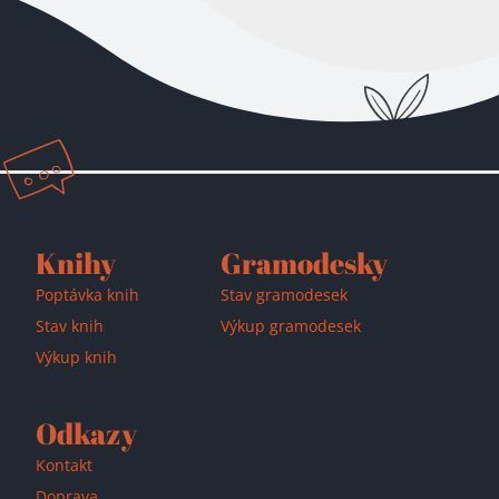
Knihy
Gramodesky
Přidáno do košíku!
Poptávka knih
Stav gramodesek
Stav knih
Výkup gramodesek
Výkup knih
Odkazy
Kontakt
Doprava