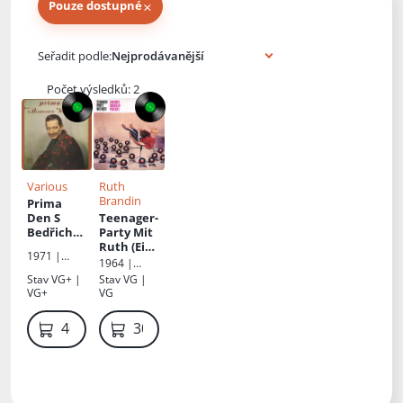
×
Pouze dostupné
Knihy autora
Seřadit podle:
Počet výsledků: 2
Various
Ruth
Brandin
Prima
Den S
Teenager-
Bedřiche
Party Mit
m
Ruth (Ein
1971 |
Nikodem
Ruth
1964 |
Supraphon
em
Brandin-
Amiga
Stav
VG+ |
Stav
VG |
Porträt)
VG+
VG
400 Kč
300 Kč