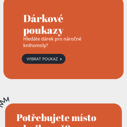
Dárkové
poukazy
Hledáte dárek pro náročné
knihomoly?
VYBRAT POUKAZ
Potřebujete místo