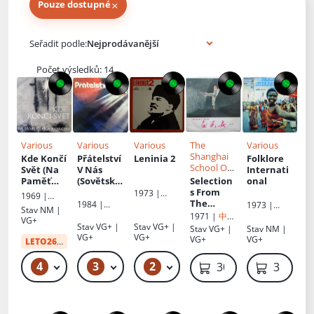
×
Pouze dostupné
Knihy autora
Seřadit podle:
Počet výsledků: 14
Various
Various
Various
The
Various
Shanghai
Kde Končí
Přátelství
Leninia 2
Folklore
School Of
Svět (Na
V Nás
Internati
Dancing
Paměť
(Sovětská
Selection
onal
Jana
Píseň '83
s From
1973 |
1969 |
Palacha)
Ostrava)
The
Supraphon
1984 |
1973 |
Ariston
Stav
NM |
Modern
Supraphon
Èterna
1971 |
中国
VG+
Revolutio
唱片
Stav
VG+ |
Stav
VG+ |
Stav
VG+ |
Stav
NM |
nary
VG+
VG+
VG+
VG+
LETO26
od:
20 Kč
Ballet
The
4
3
2
49 Kč – 99 Kč
399 Kč – 599 Kč
800 Kč – 1 000 Kč
300 Kč
399 Kč
White-
Haired
Girl