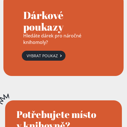
Dárkové
poukazy
Hledáte dárek pro náročné
knihomoly?
VYBRAT POUKAZ
Potřebujete místo
v knihovně?