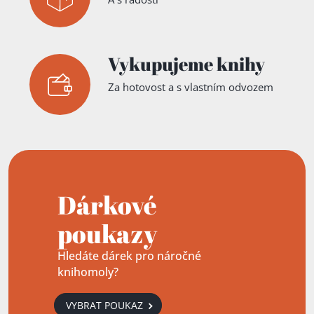
Vykupujeme knihy
Za hotovost a s vlastním odvozem
Dárkové
poukazy
Hledáte dárek pro náročné
knihomoly?
VYBRAT POUKAZ