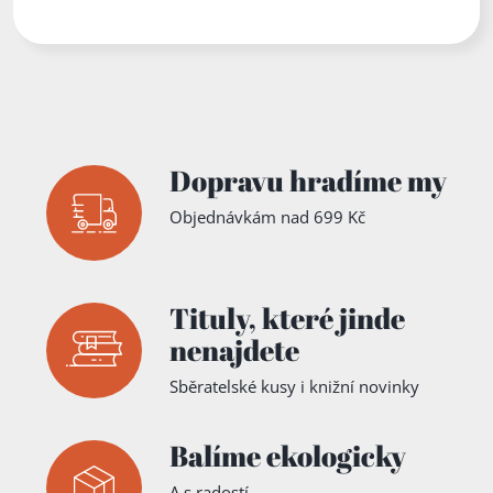
Church
Cathedral
,
City Of
Birmingha
m
Symphony
Orchestra
,
Sir Simon
Rattle
Dopravu hradíme my
Objednávkám nad 699 Kč
Tituly,
které jinde
nenajdete
Sběratelské kusy i knižní novinky
Balíme ekologicky
A s radostí