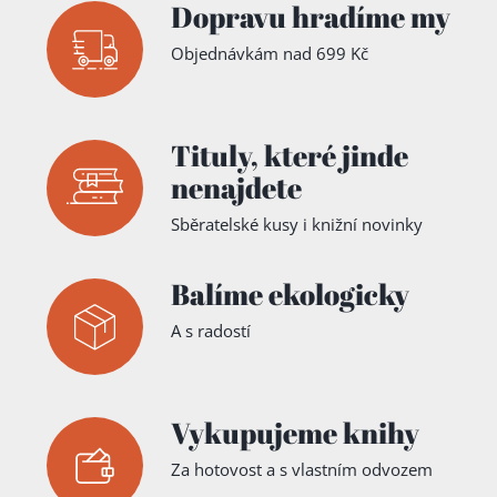
Dopravu hradíme my
Objednávkám nad 699 Kč
Tituly,
které jinde
nenajdete
Sběratelské kusy i knižní novinky
Balíme ekologicky
A s radostí
Vykupujeme knihy
Za hotovost a s vlastním odvozem