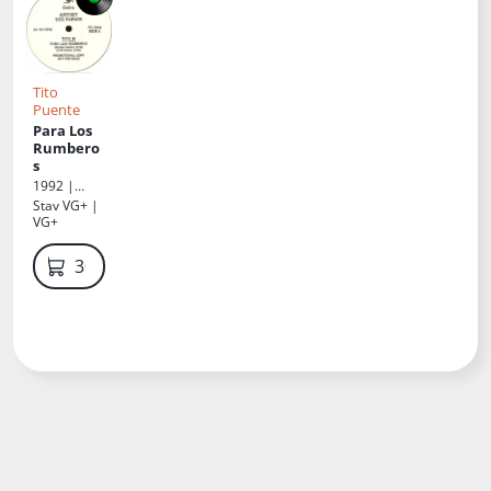
Tito
Puente
Para Los
Rumbero
s
1992 |
Elektra
Stav
VG+ |
VG+
300 Kč