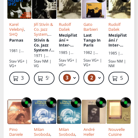
Karel
Jiří Stivín &
Rudolf
Gato
Rudolf
Velebný
,
Co. Jazz
Dašek
Barbieri
Dašek
SHQ
System
,
Mezipřist
Last
Mezipřist
Vladimír
Parnas
Stivín &
ání =
Tango In
ání /
Tomek
Co. Jazz
Inter-
Paris
Inter-
System /
Landing
Landing
1981 |
1985 |
1982 |
1985 |
Vladimír
Supraphon
,
1971 |
Supraphon
Liberty
Supraphon
Tomek S
Gramofono
Panton
Stav
VG+ |
Stav
VG+ |
Stav
VG+ |
Stav
NM |
Stav
NM |
vý klub
Přáteli
VG+
VG+
VG+
VG
NM
3
2
399 Kč
500 Kč
399 Kč
599 Kč
500 Kč
Pino
Milan
Milan
André
Nouvelle
Daniele
Svoboda
,
Svoboda
,
Heller
Cuisine