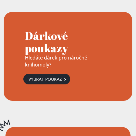
Dárkové
poukazy
Hledáte dárek pro náročné
knihomoly?
VYBRAT POUKAZ
Přidáno do košíku!