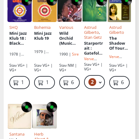
SHQ
Bohemia
Various
Astrud
Astrud
Gilberto
,
Gilberto
Mini Jazz
Mini Jazz
Wild
Stan Getz
Klub 18
:
Klub 19
Orchid
The
Black
(Music
Starportr
Shadow
Labels
From The
ait
:
Of Your
1979 |
Vinyl
Motion
Gatefold
Smile
1978 |
1990 |
Sire
Panton
Verve
Picture)
Vinyl
Verve
Panton
Records
Records
Stav
VG+ |
Stav
VG+ |
Stav
VG+ |
Stav
NM |
Stav
VG+ |
VG+
VG+
VG+
VG+
VG+
2
700 Kč – 800 Kč
1 000 Kč
1 000 Kč
600 Kč
600 Kč
Santana
Herb