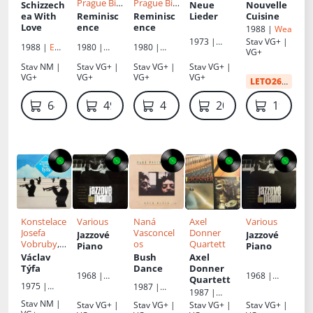
Prague Big
Prague Big
Schizzech
Neue
Nouvelle
Band
Band
ea With
Reminisc
Reminisc
Lieder
Cuisine
Love
ence
ence
1988 |
Wea
1973 |
Stav
VG+ |
1988 |
EMI
,
1980 |
1980 |
Intercord
VG+
EMI
Supraphon
Supraphon
Stav
NM |
Stav
VG+ |
Stav
VG+ |
Stav
VG+ |
Electrola
VG+
VG+
VG+
VG+
LETO26
:
40 Kč
649 Kč
499 Kč
499 Kč
200 Kč
199 Kč
Konstelace
Various
Naná
Axel
Various
Josefa
Vasconcel
Donner
Jazzové
Jazzové
Vobruby
,
os
Quartett
Piano
Piano
Václav Týfa
Václav
Bush
Axel
Týfa
Dance
Donner
1968 |
1968 |
Quartett
1975 |
Supraphon
,
Supraphon
,
1987 |
1987 |
Supraphon
,
Gramofono
Gramofono
Antilles
Amiga
Stav
NM |
Stav
VG+ |
Stav
VG+ |
Stav
VG+ |
Stav
VG+ |
Gramofono
vý klub
vý klub
New