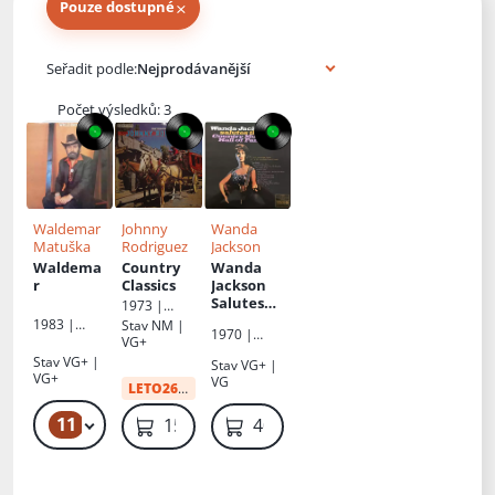
×
Pouze dostupné
Knihy autora
Seřadit podle:
Počet výsledků: 3
Waldemar
Johnny
Wanda
Matuška
Rodriguez
Jackson
Waldema
Country
Wanda
r
Classics
Jackson
Salutes
1973 |
The
Philips
1983 |
Stav
NM |
1970 |
Country
Supraphon
VG+
Music For
Music
Stav
VG+ |
Stav
VG+ |
Pleasure
Hall Of
VG+
VG
LETO26
:
32 Kč
Fame
11
199 Kč – 299 Kč
159 Kč
400 Kč