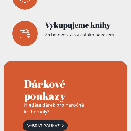
Vykupujeme knihy
Za hotovost a s vlastním odvozem
Dárkové
poukazy
Hledáte dárek pro náročné
knihomoly?
VYBRAT POUKAZ