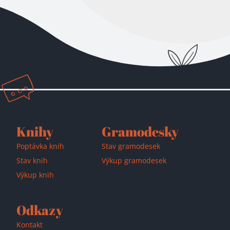
Knihy
Gramodesky
Přidáno do košíku!
Poptávka knih
Stav gramodesek
Stav knih
Výkup gramodesek
Výkup knih
Odkazy
Kontakt